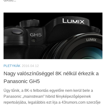
GX80...
PLETYKÁK
2016.04.12
Nagy valószínűséggel 8K nélkül érkezik a
Panasonic GH5
Úgy tűnik, a 8K-s felbontás egyelőre nem kerül bele a
Panasonic „mainstream” hibrid fényképezőgépeinek
repertoárjába, legalábbis ezt írja a 43rumors.com szerzője