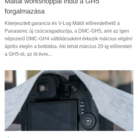
Máltai workshoppal indul a GH5
forgalmazása
Kiterjesztett garancia és V-Log Mától előrendelhető a
Panasonic új csúcsragadozója, a DMC-GH5, ami az igen
népszerű DMC-GH4 váltótársaként érkezik március végén/
április elején a boltokba. Aki tehát március 20-ig előrendeli
a GH5-öt, az öt évre...