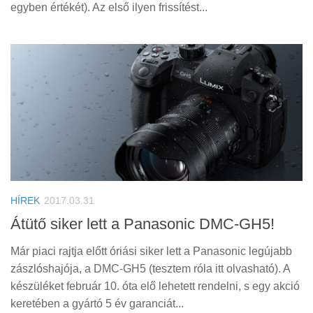
egyben értékét). Az első ilyen frissítést...
HÍREK
2017.03.31
Átütő siker lett a Panasonic DMC-GH5!
Már piaci rajtja előtt óriási siker lett a Panasonic legújabb
zászlóshajója, a DMC-GH5 (tesztem róla itt olvasható). A
készüléket február 10. óta elő lehetett rendelni, s egy akció
keretében a gyártó 5 év garanciát...