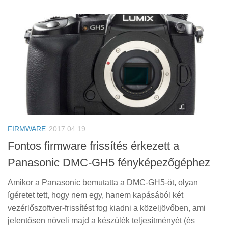
FIRMWARE
2017.04.19
Fontos firmware frissítés érkezett a
Panasonic DMC-GH5 fényképezőgéphez
Amikor a Panasonic bemutatta a DMC-GH5-öt, olyan
ígéretet tett, hogy nem egy, hanem kapásából két
vezérlőszoftver-frissítést fog kiadni a közeljövőben, ami
jelentősen növeli majd a készülék teljesítményét (és