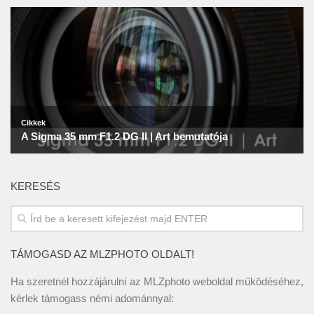
KERESÉS
TÁMOGASD AZ MLZPHOTO OLDALT!
Ha szeretnél hozzájárulni az MLZphoto weboldal működéséhez,
kérlek támogass némi adománnyal: