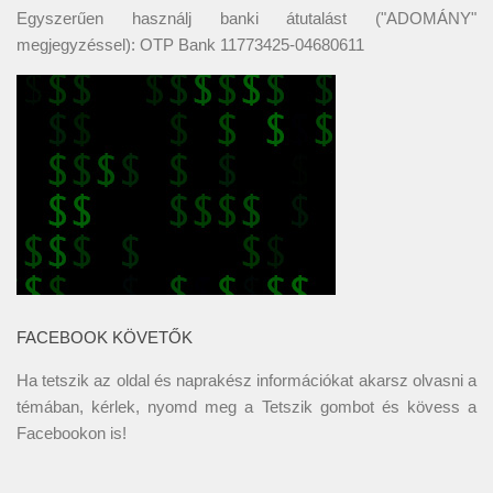
Egyszerűen használj banki átutalást ("ADOMÁNY"
megjegyzéssel): OTP Bank 11773425-04680611
FACEBOOK KÖVETŐK
Ha tetszik az oldal és naprakész információkat akarsz olvasni a
témában, kérlek, nyomd meg a Tetszik gombot és kövess a
Facebookon
is!