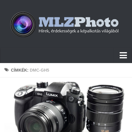
Hírek
CÍMKÉK:
DMC-GH5
Pletykák
Cikkek
Szoftver
Firmware
Tudástár