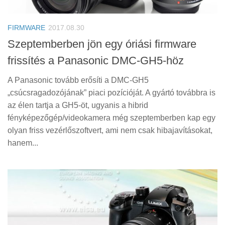
Tanácsok
Érdekességek
FIRMWARE
2017.08.30
Helyszíni Riport
Szeptemberben jön egy óriási firmware
frissítés a Panasonic DMC-GH5-höz
E-BB
A Panasonic tovább erősíti a DMC-GH5
„csúcsragadozójának” piaci pozícióját. A gyártó továbbra is
az élen tartja a GH5-öt, ugyanis a hibrid
fényképezőgép/videokamera még szeptemberben kap egy
olyan friss vezérlőszoftvert, ami nem csak hibajavításokat,
hanem...