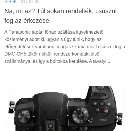
HÍREK
2017.02.06
Na, mi az? Túl sokan rendelték, csúszni
fog az érkezése!
A Panasonic japán főhadiszállása figyelmeztető
közleményt adott ki, ugyanis úgy tűnik, hogy az
előrendelések váratlanul magas száma miatt csúszni fog a
DMC-GH5 tükör nélküli rendszerkompakt első
szállítmánya, és így a boltokba kerülése. A tavalyi...