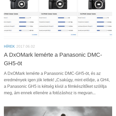
HÍREK
2017.06.02
A DxOMark lemérte a Panasonic DMC-
GH5-öt
A DxOMark lemérte a Panasonic DMC-GH5-öt, és az
eredmények igen jók lettek! „Csakúgy, mint elődje, a GH4,
a Panasonic GH5 is kétség kívül a filmkészítőket szólítja
meg, ám ennek ellenére a fotózáshoz is megvan...