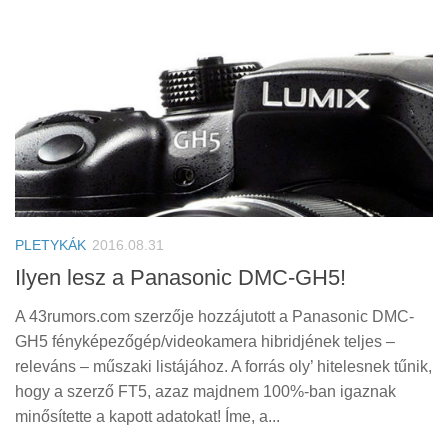
PLETYKÁK
2016.08.31
Ilyen lesz a Panasonic DMC-GH5!
A 43rumors.com szerzője hozzájutott a Panasonic DMC-
GH5 fényképezőgép/videokamera hibridjének teljes –
releváns – műszaki listájához. A forrás oly’ hitelesnek tűnik,
hogy a szerző FT5, azaz majdnem 100%-ban igaznak
minősítette a kapott adatokat! Íme, a...