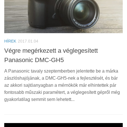
HÍREK
2017.01.04
Végre megérkezett a véglegesített
Panasonic DMC-GH5
A Panasonic tavaly szeptemberben jelentette be a márka
zászlóshajójának, a DMC-GH5-nek a fejlesztését, és bár
az akkori sajtóanyagban a mérnökök már elhintettek pár
fontosabb műszaki paramétert, a véglegesített gépről még
gyakorlatilag semmit sem lehetett...