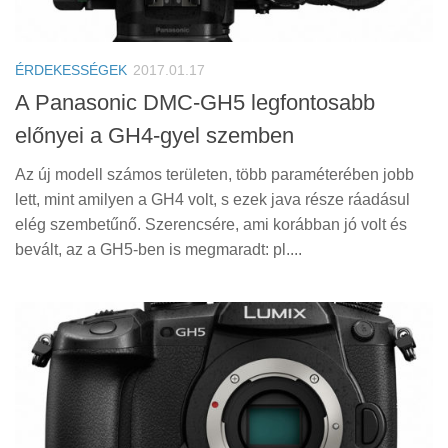
ÉRDEKESSÉGEK
2017.01.17
A Panasonic DMC-GH5 legfontosabb
előnyei a GH4-gyel szemben
Az új modell számos területen, több paraméterében jobb
lett, mint amilyen a GH4 volt, s ezek java része ráadásul
elég szembetűnő. Szerencsére, ami korábban jó volt és
bevált, az a GH5-ben is megmaradt: pl....