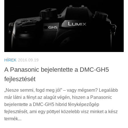
HÍREK
2016.09.19
A Panasonic bejelentette a DMC-GH5
fejlesztését
„Nesze semmi, fogd meg jól” – vagy mégsem? Legalább
már látni a fényt az alagút végén, hiszen a Panasonic
bejelentette a DMC-GH5 hibrid fényképezőgép
fejlesztését, ami egy pöttyel közelebb visz minket a kész
termék...