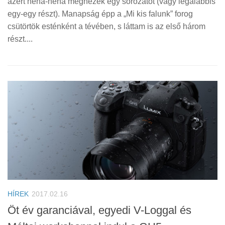
azért néha-néha megnézek egy sorozatot (vagy legalábbis
egy-egy részt). Manapság épp a „Mi kis falunk” forog
csütörtök esténként a tévében, s láttam is az első három
részt....
HÍREK
2017.02.16
Öt év garanciával, egyedi V-Loggal és