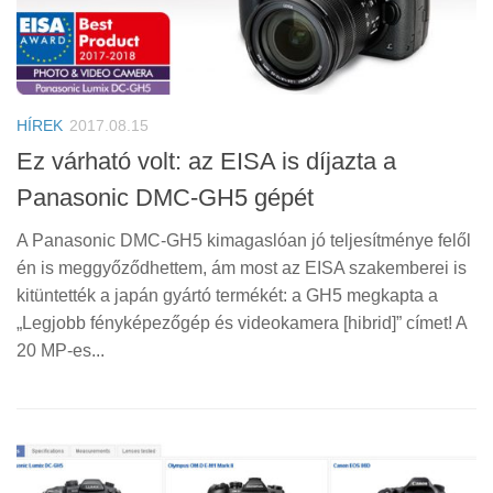
HÍREK
2017.08.15
Ez várható volt: az EISA is díjazta a
Panasonic DMC-GH5 gépét
A Panasonic DMC-GH5 kimagaslóan jó teljesítménye felől
én is meggyőződhettem, ám most az EISA szakemberei is
kitüntették a japán gyártó termékét: a GH5 megkapta a
„Legjobb fényképezőgép és videokamera [hibrid]” címet! A
20 MP-es...