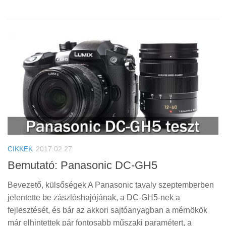
CIKKEK
2017.02.27
Bemutató: Panasonic DC-GH5
Bevezető, külsőségek A Panasonic tavaly szeptemberben
jelentette be zászlóshajójának, a DC-GH5-nek a
fejlesztését, és bár az akkori sajtóanyagban a mérnökök
már elhintettek pár fontosabb műszaki paramétert, a