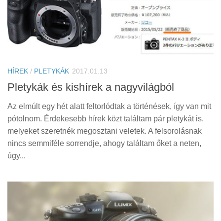
HÍREK
/
PLETYKÁK
2017.01.13
Pletykák és kishírek a nagyvilágból
Az elmúlt egy hét alatt feltorlódtak a történések, így van mit
pótolnom. Érdekesebb hírek közt találtam pár pletykát is,
melyeket szeretnék megosztani veletek. A felsorolásnak
nincs semmiféle sorrendje, ahogy találtam őket a neten,
úgy...