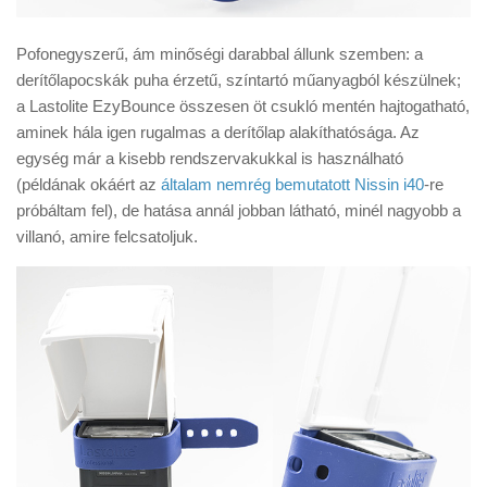
Pofonegyszerű, ám minőségi darabbal állunk szemben: a
derítőlapocskák puha érzetű, színtartó műanyagból készülnek;
a Lastolite EzyBounce összesen öt csukló mentén hajtogatható,
aminek hála igen rugalmas a derítőlap alakíthatósága. Az
egység már a kisebb rendszervakukkal is használható
(példának okáért az
általam nemrég bemutatott Nissin i40
-re
próbáltam fel), de hatása annál jobban látható, minél nagyobb a
villanó, amire felcsatoljuk.