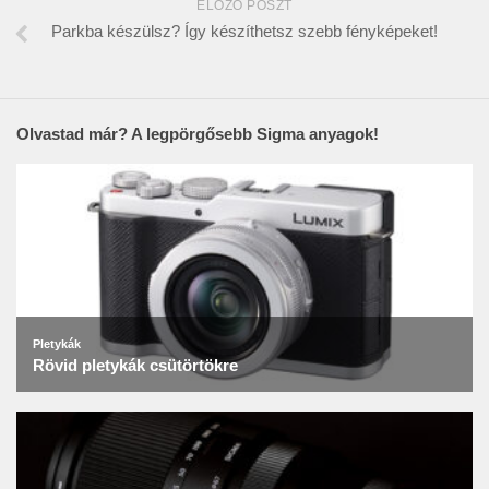
ELŐZŐ POSZT
Parkba készülsz? Így készíthetsz szebb fényképeket!
Olvastad már? A legpörgősebb Sigma anyagok!