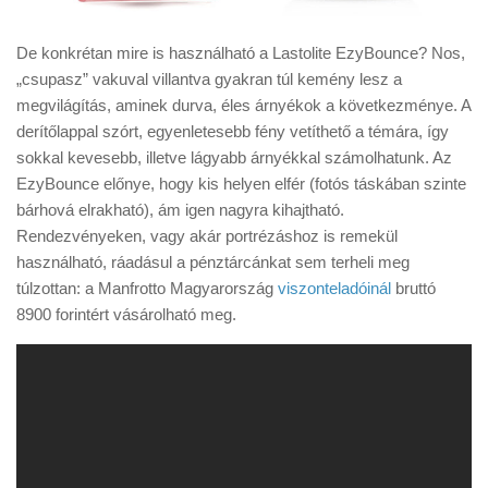
De konkrétan mire is használható a Lastolite EzyBounce? Nos,
„csupasz” vakuval villantva gyakran túl kemény lesz a
megvilágítás, aminek durva, éles árnyékok a következménye. A
derítőlappal szórt, egyenletesebb fény vetíthető a témára, így
sokkal kevesebb, illetve lágyabb árnyékkal számolhatunk. Az
EzyBounce előnye, hogy kis helyen elfér (fotós táskában szinte
bárhová elrakható), ám igen nagyra kihajtható.
Rendezvényeken, vagy akár portrézáshoz is remekül
használható, ráadásul a pénztárcánkat sem terheli meg
túlzottan: a Manfrotto Magyarország
viszonteladóinál
bruttó
8900 forintért vásárolható meg.