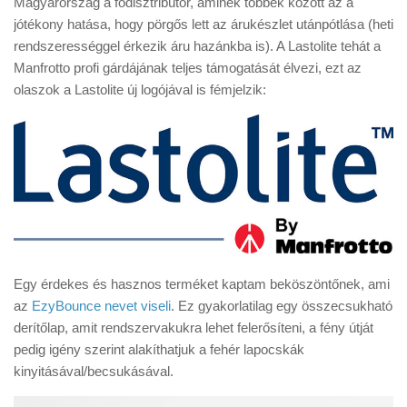
Magyarország a fődisztribútor, aminek többek között az a
Tanácsok
jótékony hatása, hogy pörgős lett az árukészlet utánpótlása (heti
Érdekességek
rendszerességgel érkezik áru hazánkba is). A Lastolite tehát a
Manfrotto profi gárdájának teljes támogatását élvezi, ezt az
Helyszíni Riport
olaszok a Lastolite új logójával is fémjelzik:
E-BB
Egy érdekes és hasznos terméket kaptam beköszöntőnek, ami
az
EzyBounce nevet viseli
. Ez gyakorlatilag egy összecsukható
derítőlap, amit rendszervakukra lehet felerősíteni, a fény útját
pedig igény szerint alakíthatjuk a fehér lapocskák
kinyitásával/becsukásával.