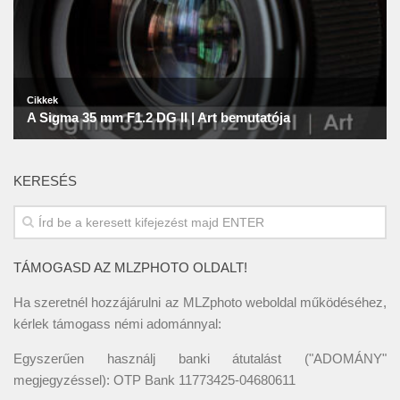
KERESÉS
TÁMOGASD AZ MLZPHOTO OLDALT!
Ha szeretnél hozzájárulni az MLZphoto weboldal működéséhez,
kérlek támogass némi adománnyal:
Egyszerűen használj banki átutalást ("ADOMÁNY"
megjegyzéssel): OTP Bank 11773425-04680611