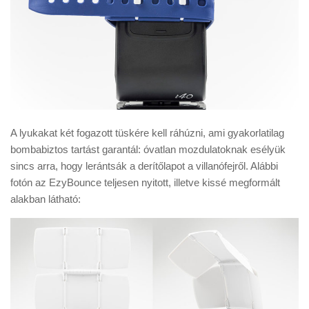
A lyukakat két fogazott tüskére kell ráhúzni, ami gyakorlatilag
bombabiztos tartást garantál: óvatlan mozdulatoknak esélyük
sincs arra, hogy lerántsák a derítőlapot a villanófejről. Alábbi
fotón az EzyBounce teljesen nyitott, illetve kissé megformált
alakban látható: