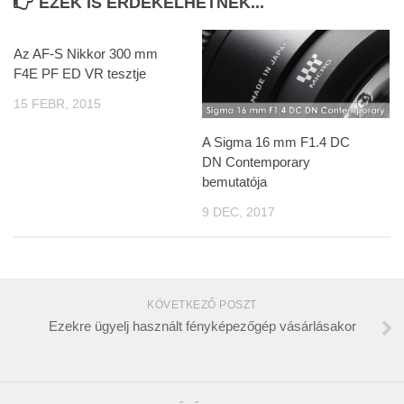
EZEK IS ÉRDEKELHETNEK...
Az AF-S Nikkor 300 mm
F4E PF ED VR tesztje
15 FEBR, 2015
A Sigma 16 mm F1.4 DC
DN Contemporary
bemutatója
9 DEC, 2017
KÖVETKEZŐ POSZT
Ezekre ügyelj használt fényképezőgép vásárlásakor