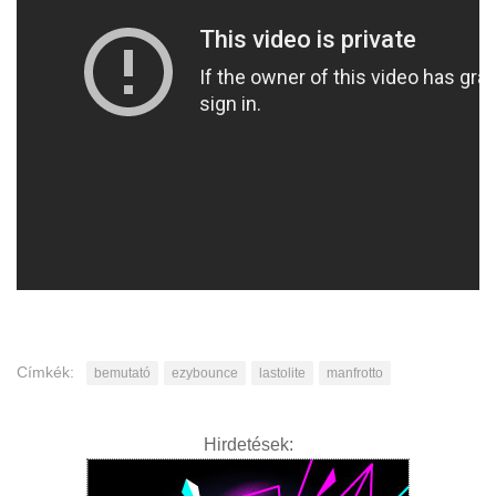
Címkék:
bemutató
ezybounce
lastolite
manfrotto
Hirdetések: