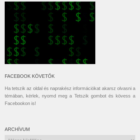
FACEBOOK KÖVETŐK
Ha tetszik az oldal és naprakész információkat akarsz olvasni a
témában, kérlek, nyomd meg a Tetszik gombot és kövess a
Facebookon
is!
ARCHÍVUM
Archívum