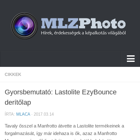
Hírek
CIKKEK
Pletykák
Gyorsbemutató: Lastolite EzyBounce
Cikkek
derítőlap
Szoftver
ÍRTA:
MLACA
· 2017.03.14
Firmware
Tavaly ősszel a Manfrotto átvette a Lastolite termékeinek a
Tudástár
forgalmazását, így már idehaza is ők, azaz a Manfrotto