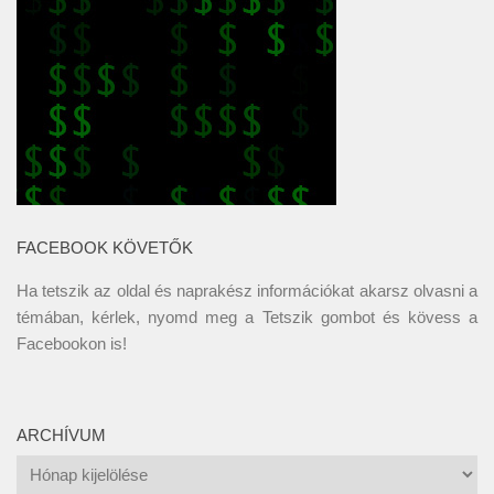
FACEBOOK KÖVETŐK
Ha tetszik az oldal és naprakész információkat akarsz olvasni a
témában, kérlek, nyomd meg a Tetszik gombot és kövess a
Facebookon
is!
ARCHÍVUM
Archívum