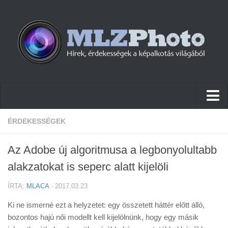
Hírek
ÉRDEKESSÉGEK
Pletykák
Az Adobe új algoritmusa a legbonyolultabb
Cikkek
alakzatokat is seperc alatt kijelöli
Szoftver
ÍRTA:
MLACA
· 2017.03.23
Firmware
Ki ne ismerné ezt a helyzetet: egy összetett háttér előtt álló,
Tudástár
bozontos hajú női modellt kell kijelölnünk, hogy egy másik