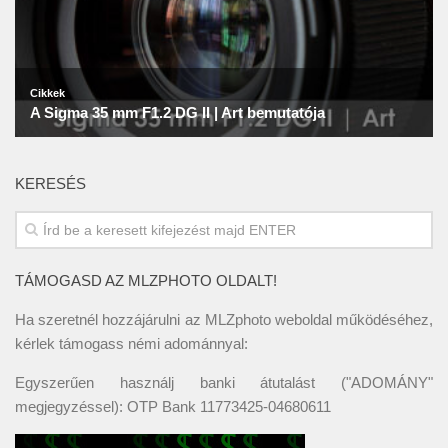
KERESÉS
TÁMOGASD AZ MLZPHOTO OLDALT!
Ha szeretnél hozzájárulni az MLZphoto weboldal működéséhez,
kérlek támogass némi adománnyal:
Egyszerűen használj banki átutalást ("ADOMÁNY"
megjegyzéssel): OTP Bank 11773425-04680611