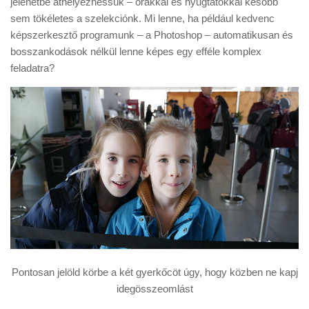
jelenetbe áthelyezhessük – órákkal és nyugtatókkal később
Tanácsok
sem tökéletes a szelekciónk. Mi lenne, ha például kedvenc
Érdekességek
képszerkesztő programunk – a Photoshop – automatikusan és
bosszankodások nélkül lenne képes egy efféle komplex
Helyszíni Riport
feladatra?
E-BB
Pontosan jelöld körbe a két gyerkőcöt úgy, hogy közben ne kapj
idegösszeomlást