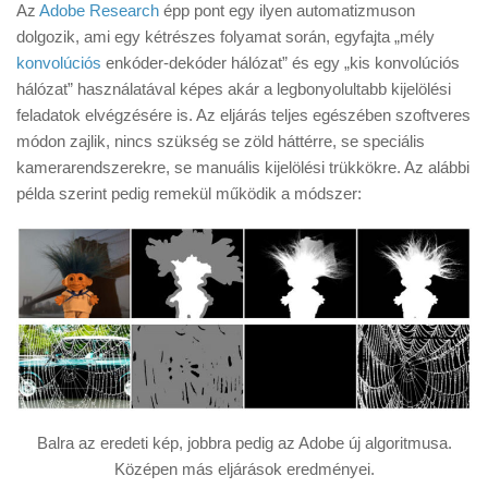
Az
Adobe Research
épp pont egy ilyen automatizmuson
dolgozik, ami egy kétrészes folyamat során, egyfajta „mély
konvolúciós
enkóder-dekóder hálózat” és egy „kis konvolúciós
hálózat” használatával képes akár a legbonyolultabb kijelölési
feladatok elvégzésére is. Az eljárás teljes egészében szoftveres
módon zajlik, nincs szükség se zöld háttérre, se speciális
kamerarendszerekre, se manuális kijelölési trükkökre. Az alábbi
példa szerint pedig remekül működik a módszer:
Balra az eredeti kép, jobbra pedig az Adobe új algoritmusa.
Középen más eljárások eredményei.