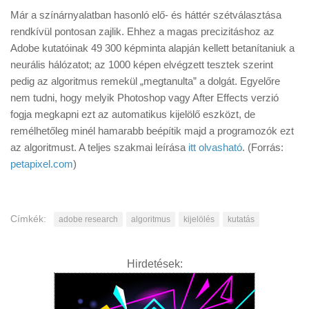
Már a színárnyalatban hasonló elő- és háttér szétválasztása
rendkívül pontosan zajlik. Ehhez a magas precizitáshoz az
Adobe kutatóinak 49 300 képminta alapján kellett betanítaniuk a
neurális hálózatot; az 1000 képen elvégzett tesztek szerint
pedig az algoritmus remekül „megtanulta” a dolgát. Egyelőre
nem tudni, hogy melyik Photoshop vagy After Effects verzió
fogja megkapni ezt az automatikus kijelölő eszközt, de
remélhetőleg minél hamarabb beépítik majd a programozók ezt
az algoritmust. A teljes szakmai leírása
itt olvasható
. (Forrás:
petapixel.com
)
Címkék:
adobe research
algoritmus
kijelölés
kutatás
Hirdetések: