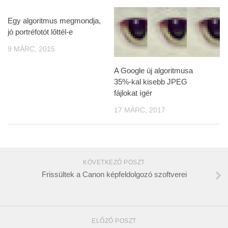
Egy algoritmus megmondja,
jó portréfotót lőttél-e
9 MÁRC, 2015
A Google új algoritmusa
35%-kal kisebb JPEG
fájlokat ígér
17 MÁRC, 2017
KÖVETKEZŐ POSZT
Frissültek a Canon képfeldolgozó szoftverei
ELŐZŐ POSZT