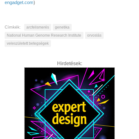
engadget.com
)
Címkék:
arcfelismerés
genetika
National Human Genome Research Institute
orvoslás
veleszületett betegségek
Hirdetések: