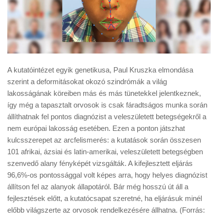
A kutatóintézet egyik genetikusa, Paul Kruszka elmondása
szerint a deformitásokat okozó szindrómák a világ
lakosságának köreiben más és más tünetekkel jelentkeznek,
így még a tapasztalt orvosok is csak fáradtságos munka során
állíthatnak fel pontos diagnózist a veleszületett betegségekről a
nem európai lakosság esetében. Ezen a ponton játszhat
kulcsszerepet az arcfelismerés: a kutatások során összesen
101 afrikai, ázsiai és latin-amerikai, veleszületett betegségben
szenvedő alany fényképét vizsgálták. A kifejlesztett eljárás
96,6%-os pontossággal volt képes arra, hogy helyes diagnózist
állítson fel az alanyok állapotáról. Bár még hosszú út áll a
fejlesztések előtt, a kutatócsapat szeretné, ha eljárásuk minél
előbb világszerte az orvosok rendelkezésére állhatna. (Forrás: