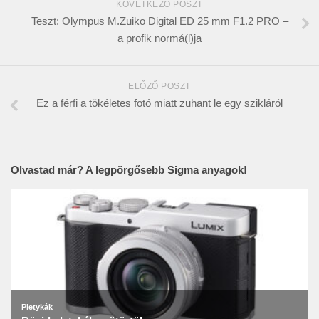
KÖVETKEZŐ POSZT
Teszt: Olympus M.Zuiko Digital ED 25 mm F1.2 PRO –
a profik normá(l)ja
ELŐZŐ POSZT
Ez a férfi a tökéletes fotó miatt zuhant le egy szikláról
Olvastad már? A legpörgősebb Sigma anyagok!