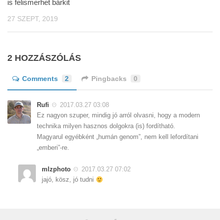
is felismerhet bárkit
27 SZEPT, 2019
2 HOZZÁSZÓLÁS
Comments
2
Pingbacks
0
Rufi
2017.03.27 03:08
Ez nagyon szuper, mindig jó arról olvasni, hogy a modern
technika milyen hasznos dolgokra (is) fordítható.
Magyarul egyébként „humán genom”, nem kell lefordítani
„emberi”-re.
mlzphoto
2017.03.27 07:02
jajó, kösz, jó tudni