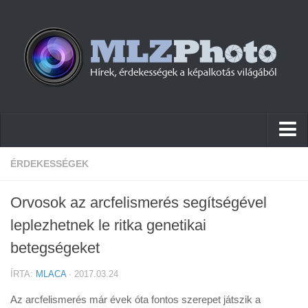
Hírek
ÉRDEKESSÉGEK
Pletykák
Orvosok az arcfelismerés segítségével
Cikkek
leplezhetnek le ritka genetikai
Szoftver
betegségeket
Firmware
ÍRTA:
MLACA
· 2017.03.24
Tudástár
Az arcfelismerés már évek óta fontos szerepet játszik a