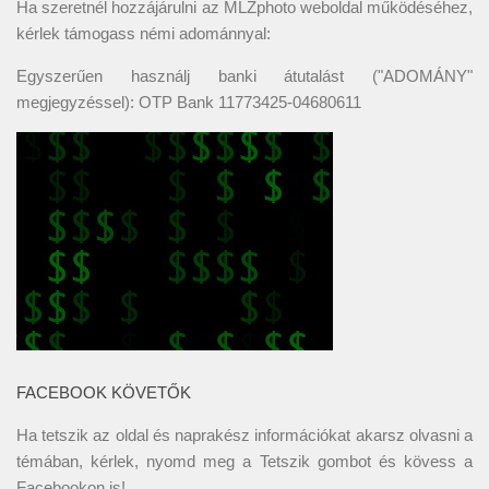
Ha szeretnél hozzájárulni az MLZphoto weboldal működéséhez,
kérlek támogass némi adománnyal:
Egyszerűen használj banki átutalást ("ADOMÁNY"
megjegyzéssel): OTP Bank 11773425-04680611
FACEBOOK KÖVETŐK
Ha tetszik az oldal és naprakész információkat akarsz olvasni a
témában, kérlek, nyomd meg a Tetszik gombot és kövess a
Facebookon
is!