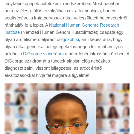
Tanácsok
fényképezőgépek autofókusz rendszerében. Most azonban
nem az élesre állást szolgálhatja ez a technológia, hanem
Érdekességek
segítségével a kutatóorvosok ritka, veleszületett betegségekről
Helyszíni Riport
ránthatják le a leplet. A
National Human Genome Research
Institute
(Nemzeti Humán Genom Kutatóintézet) csapata egy
E-BB
olyan arcfelismerő eljárást
dolgozott ki
, ami képes arra, hogy
olyan ritka, genetikai betegségeket ismerjen fel, mint amilyen
például a
DiGeorge szindróma
a nem-fehér lakosság körében. A
DiGeorge szindrómát a tünetek alapján elég nehézkes
diagnosztizálni, viszont jellegzetes, az arcot érintő
elváltozásokkal hívja fel magára a figyelmet.