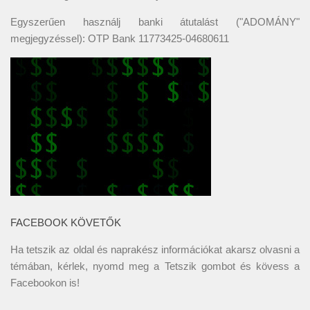
Egyszerűen használj banki átutalást ("ADOMÁNY"
megjegyzéssel): OTP Bank 11773425-04680611
FACEBOOK KÖVETŐK
Ha tetszik az oldal és naprakész információkat akarsz olvasni a
témában, kérlek, nyomd meg a Tetszik gombot és kövess a
Facebookon
is!