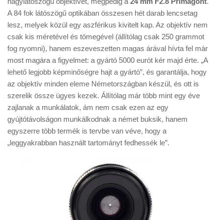
nagylátószögű objektívet, mégpedig a
24 mm F2.8 Primagont
.
Tanácsok
A 84 fok látószögű optikában összesen hét darab lencsetag
Érdekességek
lesz, melyek közül egy aszférikus kivitelt kap. Az objektív nem
csak kis méretével és tömegével (állítólag csak 250 grammot
Helyszíni Riport
fog nyomni), hanem eszeveszetten magas árával hívta fel már
E-BB
most magára a figyelmet: a gyártó 5000 eurót kér majd érte. „A
lehető legjobb képminőségre hajt a gyártó”, és garantálja, hogy
az objektív minden eleme Németországban készül, és ott is
szerelik össze ügyes kezek. Állítólag már több mint egy éve
zajlanak a munkálatok, ám nem csak ezen az egy
gyújtótávolságon munkálkodnak a német buksik, hanem
egyszerre több termék is tervbe van véve, hogy a
„leggyakrabban használt tartományt fedhessék le”.