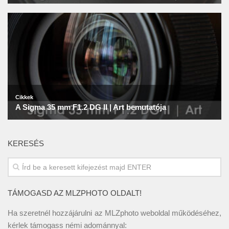
KERESÉS
TÁMOGASD AZ MLZPHOTO OLDALT!
Ha szeretnél hozzájárulni az MLZphoto weboldal működéséhez,
kérlek támogass némi adománnyal: