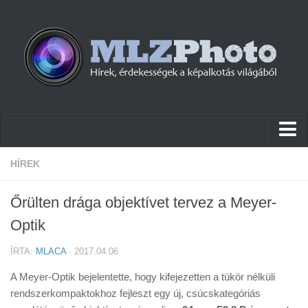
Hírek
HÍREK
Pletykák
Őrülten drága objektívet tervez a Meyer-
Cikkek
Optik
Szoftver
ÍRTA:
MLACA
· 2017.04.06
Firmware
A Meyer-Optik bejelentette, hogy kifejezetten a tükör nélküli
Tudástár
rendszerkompaktokhoz fejleszt egy új, csúcskategóriás