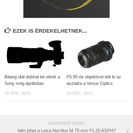
.
EZEK IS ÉRDEKELHETNEK...
Bitang obit dobhat be elénk a
F0.95-ös objektívet tett le az
Sony még áprilisban
asztalra a Venus Optics
16 ÁPR, 2025
29 DEC, 2021
KÖVETKEZŐ POSZT
Idén jöhet a Leica Noctilux M 75 mm F1.25 ASPH?