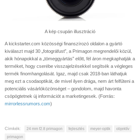
A kép csupán illusztráció
A kickstarter.com közösségi finanszírozó oldalon a gyártó
kiválaszt majd 30 „fotográfust”, a Primagon megrendelői közül,
akik hónapokkal a „tömeggyártás” előtt, fél áron megkaphatják a
terméket, hogy cserébe visszajelzésekkel segítsék a végleges
termék finomhangolását. Igaz, majd csak 2018-ban láthatjuk
meg ezt a csodaoptikát, de mivel ilyen drága, nem árt felfűteni a
potenciális vásárlóközönséget – gondolom, majd havonta
csöpögtetnek új információt a marketingesek. (Forrás:
mirrorlessrumors.com
)
Címkék:
24 mm f2.8 primagon
fejlesztés
meyer-optik
objektív
primagon