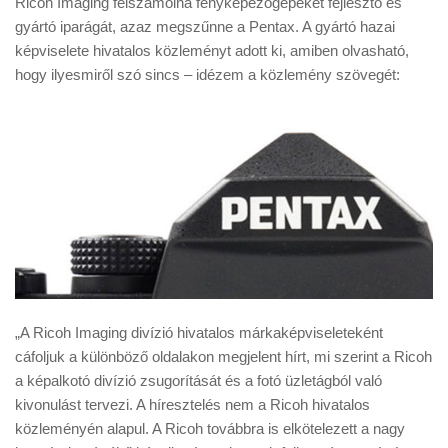
Ricoh Imaging felszámolná fényképezőgépeket fejlesztő és
Tanácsok
gyártó iparágát, azaz megszűnne a Pentax. A gyártó hazai
Érdekességek
képviselete hivatalos közleményt adott ki, amiben olvasható,
hogy ilyesmiről szó sincs – idézem a közlemény szövegét:
Helyszíni Riport
E-BB
„A Ricoh Imaging divízió hivatalos márkaképviseleteként
cáfoljuk a különböző oldalakon megjelent hírt, mi szerint a Ricoh
a képalkotó divízió zsugorítását és a fotó üzletágból való
kivonulást tervezi. A híresztelés nem a Ricoh hivatalos
közleményén alapul. A Ricoh továbbra is elkötelezett a nagy