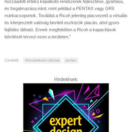
hozzáadott értékű képalkotó rendszerek fejlesztése, gyártása,
és forgalmazása iránt; mint például a PENTAX vagy GRII
márkacsoportok. Továbbá a Ricoh jelenleg piacvezető a virtuális
és kiterjesztett valóság beviteli eszközök piacán, ahol gyors
fejlődés látható. Ennek megfelelően a Ricoh a kapacitások
bővítését tervezi ezen a területen.”
Címkék:
híresztelések cáfolata
pentax
Hirdetések: