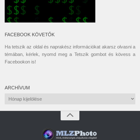
FACEBOOK KÖVETŐK
Ha tetszik az oldal és naprakész információkat akarsz olvasni a
témában, kérlek, nyomd meg a Tetszik gombot és kövess a
Facebookon
is!
ARCHÍVUM
Archívum