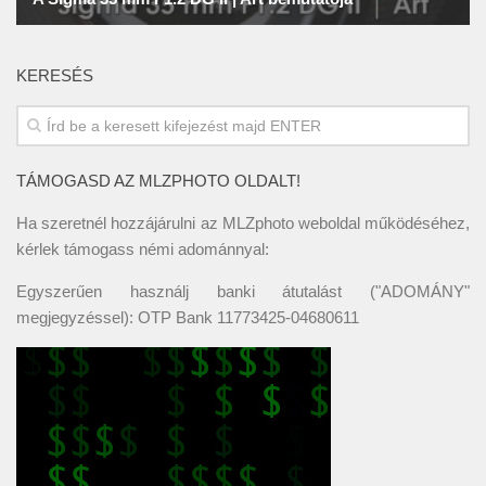
KERESÉS
TÁMOGASD AZ MLZPHOTO OLDALT!
Ha szeretnél hozzájárulni az MLZphoto weboldal működéséhez,
kérlek támogass némi adománnyal:
Egyszerűen használj banki átutalást ("ADOMÁNY"
megjegyzéssel): OTP Bank 11773425-04680611