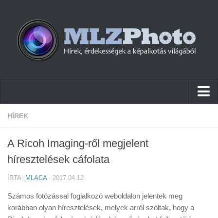
Hírek
HÍREK
Pletykák
A Ricoh Imaging-ről megjelent
Cikkek
híresztelések cáfolata
Szoftver
ÍRTA:
MLACA
· 2017.04.12
Firmware
Számos fotózással foglalkozó weboldalon jelentek meg
Tudástár
korábban olyan híresztelések, melyek arról szóltak, hogy a