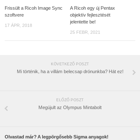
Frissült a Ricoh Image Sync
A Ricoh egy új Pentax
szoftvere
objektív fejlesztését
jelentette be!
17 ÁPR, 2018
25 FEBR, 2021
KÖVETKEZŐ POSZT
Mi történik, ha a villám belecsap drónunkba? Hát ez!
ELŐZŐ POSZT
Megújult az Olympus Mintabolt
Olvastad már? A legpörgősebb Sigma anyagok!