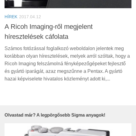
Tanácsok
Érdekességek
HÍREK
2017.04.12
Helyszíni Riport
A Ricoh Imaging-ről megjelent
híresztelések cáfolata
E-BB
Számos fotózással foglalkozó weboldalon jelentek meg
korábban olyan híresztelések, melyek arról szóltak, hogy a
Ricoh Imaging felszámolná fényképezőgépeket fejlesztő
és gyártó iparágát, azaz megszűnne a Pentax. A gyártó
hazai képviselete hivatalos közleményt adott ki,...
Olvastad már? A legpörgősebb Sigma anyagok!