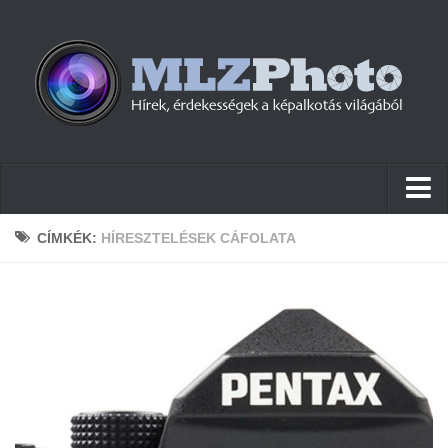
Hírek
CÍMKÉK:
HÍRESZTELÉSEK CÁFOLATA
Pletykák
Cikkek
Szoftver
Firmware
Tudástár