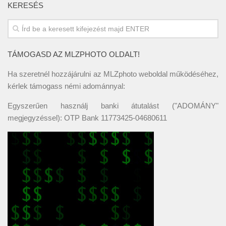
KERESÉS
TÁMOGASD AZ MLZPHOTO OLDALT!
Ha szeretnél hozzájárulni az MLZphoto weboldal működéséhez,
kérlek támogass némi adománnyal:
Egyszerűen használj banki átutalást ("ADOMÁNY"
megjegyzéssel): OTP Bank 11773425-04680611