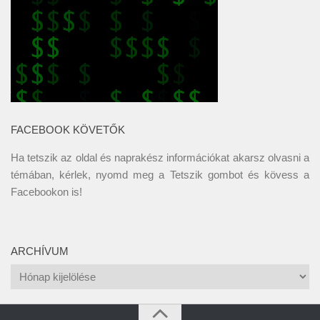
FACEBOOK KÖVETŐK
Ha tetszik az oldal és naprakész információkat akarsz olvasni a
témában, kérlek, nyomd meg a Tetszik gombot és kövess a
Facebookon
is!
ARCHÍVUM
Archívum