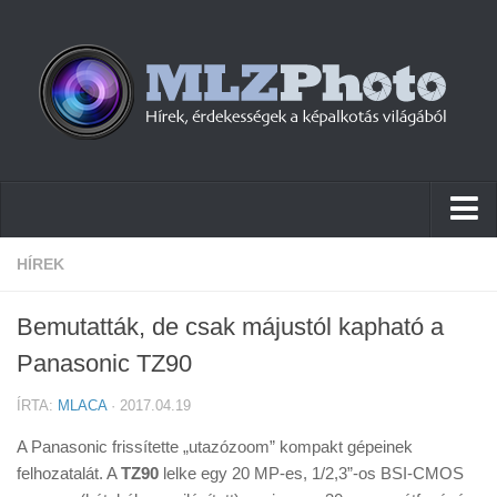
Hírek
HÍREK
Pletykák
Bemutatták, de csak májustól kapható a
Cikkek
Panasonic TZ90
Szoftver
ÍRTA:
MLACA
· 2017.04.19
Firmware
A Panasonic frissítette „utazózoom” kompakt gépeinek
Tudástár
felhozatalát. A
TZ90
lelke egy 20 MP-es, 1/2,3”-os BSI-CMOS