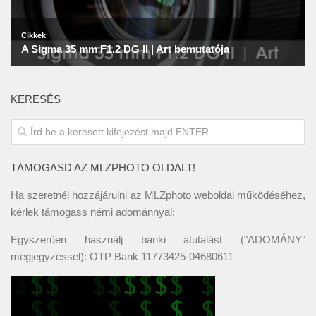
KERESÉS
TÁMOGASD AZ MLZPHOTO OLDALT!
Ha szeretnél hozzájárulni az MLZphoto weboldal működéséhez,
kérlek támogass némi adománnyal:
Egyszerűen használj banki átutalást ("ADOMÁNY"
megjegyzéssel): OTP Bank 11773425-04680611