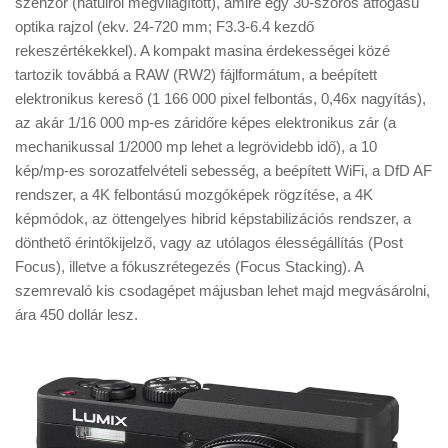
szenzor (hátulról megvilágított), amire egy 30-szoros átfogású
Tanácsok
optika rajzol (ekv. 24-720 mm; F3.3-6.4 kezdő
Érdekességek
rekeszértékekkel). A kompakt masina érdekességei közé
tartozik továbbá a RAW (RW2) fájlformátum, a beépített
Helyszíni Riport
elektronikus kereső (1 166 000 pixel felbontás, 0,46x nagyítás),
E-BB
az akár 1/16 000 mp-es záridőre képes elektronikus zár (a
mechanikussal 1/2000 mp lehet a legrövidebb idő), a 10
kép/mp-es sorozatfelvételi sebesség, a beépített WiFi, a DfD AF
rendszer, a 4K felbontású mozgóképek rögzítése, a 4K
képmódok, az öttengelyes hibrid képstabilizációs rendszer, a
dönthető érintőkijelző, vagy az utólagos élességállítás (Post
Focus), illetve a fókuszrétegezés (Focus Stacking). A
szemrevaló kis csodagépet májusban lehet majd megvásárolni,
ára 450 dollár lesz.