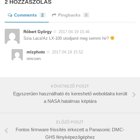
2 HOZZÁSZÓLÁS
Comments
2
Pingbacks
0
Róbert György
2017.04.19 15:46
Szia Laca!Az LX-100 utodjarol meg semmi hir?
mlzphoto
2017.04.19 15:52
nincsen.
KÖVETKEZŐ POSZT
Egyszerűen használható és kereshető weboldalra került
a NASA hatalmas képtára
ELŐZŐ POSZT
Fontos firmware frissítés érkezett a Panasonic DMC-
GH5 fényképezőgéphez