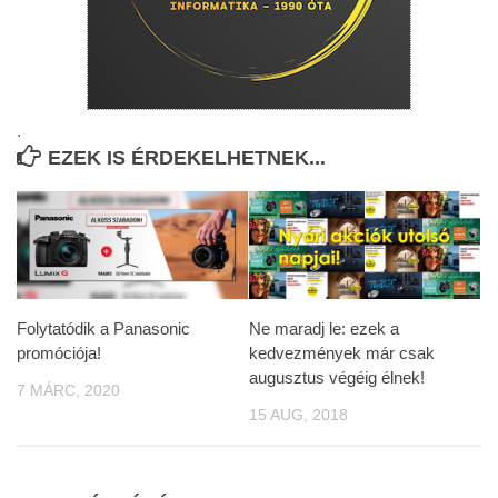
.
EZEK IS ÉRDEKELHETNEK...
Folytatódik a Panasonic
Ne maradj le: ezek a
promóciója!
kedvezmények már csak
augusztus végéig élnek!
7 MÁRC, 2020
15 AUG, 2018