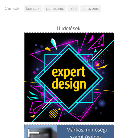
Címkék:
kompakt
panasonic
tz90
ultrazoom
Hirdetések: