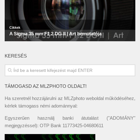
KERESÉS
TÁMOGASD AZ MLZPHOTO OLDALT!
Ha szeretnél hozzájárulni az MLZphoto weboldal működéséhez,
kérlek támogass némi adománnyal:
Egyszerűen használj banki átutalást ("ADOMÁNY"
megjegyzéssel): OTP Bank 11773425-04680611