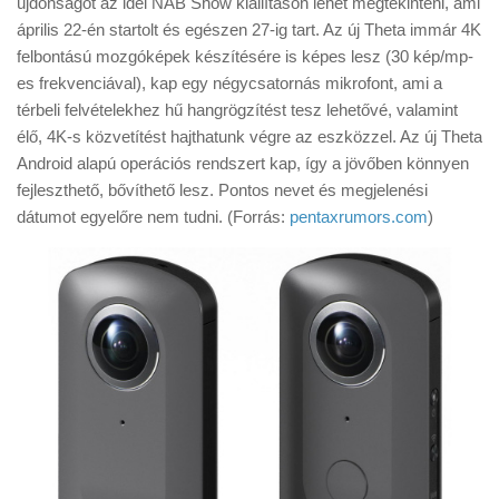
újdonságot az idei NAB Show kiállításon lehet megtekinteni, ami
Tanácsok
április 22-én startolt és egészen 27-ig tart. Az új Theta immár 4K
Érdekességek
felbontású mozgóképek készítésére is képes lesz (30 kép/mp-
es frekvenciával), kap egy négycsatornás mikrofont, ami a
Helyszíni Riport
térbeli felvételekhez hű hangrögzítést tesz lehetővé, valamint
E-BB
élő, 4K-s közvetítést hajthatunk végre az eszközzel. Az új Theta
Android alapú operációs rendszert kap, így a jövőben könnyen
fejleszthető, bővíthető lesz. Pontos nevet és megjelenési
dátumot egyelőre nem tudni. (Forrás:
pentaxrumors.com
)