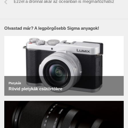
Ezzel a drónnal akár az óceánban is megmártózhatsz
Olvastad már? A legpörgősebb Sigma anyagok!