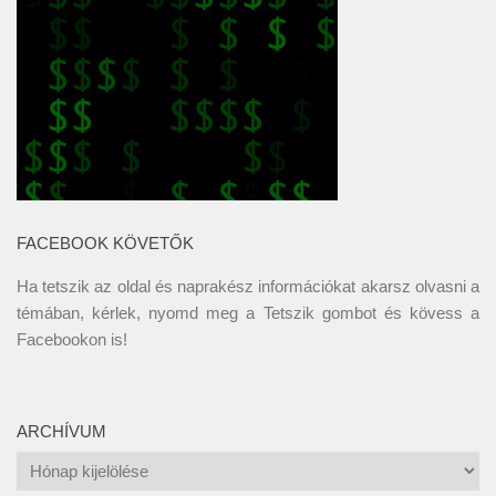
FACEBOOK KÖVETŐK
Ha tetszik az oldal és naprakész információkat akarsz olvasni a
témában, kérlek, nyomd meg a Tetszik gombot és kövess a
Facebookon
is!
ARCHÍVUM
Archívum