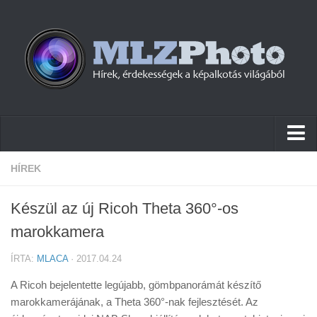
Hírek
HÍREK
Pletykák
Készül az új Ricoh Theta 360°-os
Cikkek
marokkamera
Szoftver
ÍRTA:
MLACA
· 2017.04.24
Firmware
A Ricoh bejelentette legújabb, gömbpanorámát készítő
Tudástár
marokkamerájának, a Theta 360°-nak fejlesztését. Az