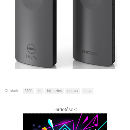
Címkék:
360°
4k
fejlesztés
pentax
theta
Hirdetések: