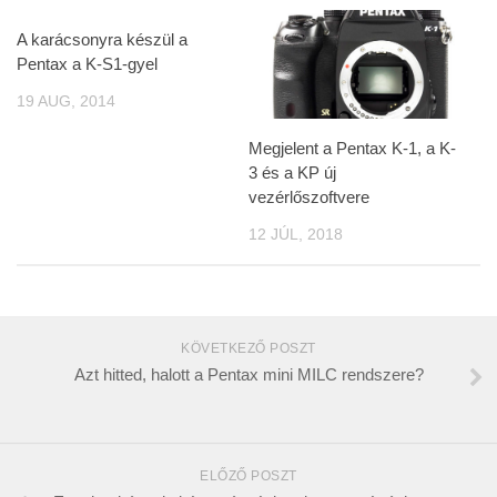
A karácsonyra készül a
Pentax a K-S1-gyel
19 AUG, 2014
Megjelent a Pentax K-1, a K-
3 és a KP új
vezérlőszoftvere
12 JÚL, 2018
KÖVETKEZŐ POSZT
Azt hitted, halott a Pentax mini MILC rendszere?
ELŐZŐ POSZT