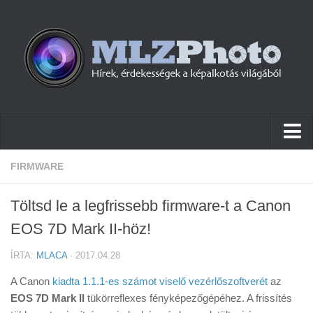
Hírek
FIRMWARE
Pletykák
Töltsd le a legfrissebb firmware-t a Canon
Cikkek
EOS 7D Mark II-höz!
Szoftver
ÍRTA:
MLACA
· 2017.04.28
Firmware
A Canon
kiadta 1.1.1-es számot viselő vezérlőszoftverét
az
Tudástár
EOS 7D Mark II
tükörreflexes fényképezőgépéhez. A frissítés