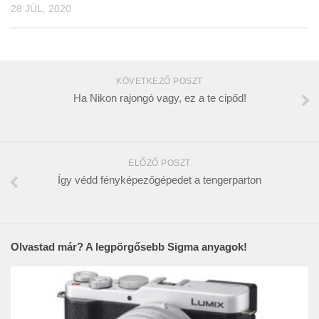
28 JÚL, 2020
KÖVETKEZŐ POSZT
Ha Nikon rajongó vagy, ez a te cipőd!
ELŐZŐ POSZT
Így védd fényképezőgépedet a tengerparton
Olvastad már? A legpörgősebb Sigma anyagok!