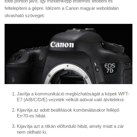
több ponton javít, így mindenképp érdemes letölteni és
Tanácsok
feltelepíteni a gépre. Idézem a Canon magyar weboldalán
Érdekességek
olvasható szöveget:
Helyszíni Riport
E-BB
Javítja a kommunikáció megbízhatóságát a képek WFT-
E7 (A/B/C/D/E) vezeték nélküli adóval való átvitelekor.
Kijavítja az adott beállítások kombinálásakor fellépő
Err70-es hibát.
Kijavítja azt a ritkán előforduló hibát, amely miatt a zár
nem oldható ki.