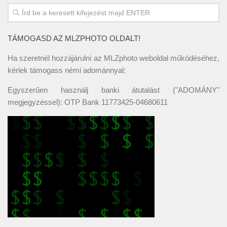
TÁMOGASD AZ MLZPHOTO OLDALT!
Ha szeretnél hozzájárulni az MLZphoto weboldal működéséhez,
kérlek támogass némi adománnyal:
Egyszerűen használj banki átutalást ("ADOMÁNY"
megjegyzéssel): OTP Bank 11773425-04680611