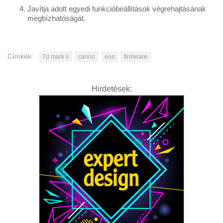
Javítja adott egyedi funkcióbeállítások végrehajtásának
megbízhatóságát.
Címkék:
7d mark ii
canon
eos
firmware
Hirdetések: