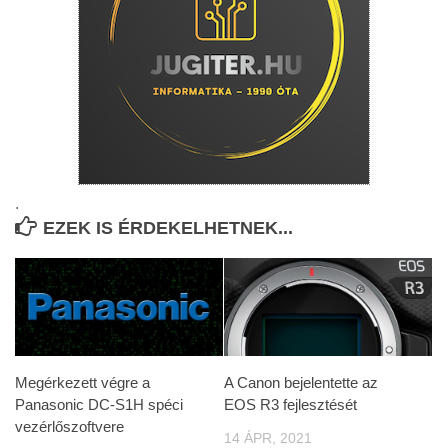
.
EZEK IS ÉRDEKELHETNEK...
Megérkezett végre a
A Canon bejelentette az
Panasonic DC-S1H spéci
EOS R3 fejlesztését
vezérlőszoftvere
14 ÁPR, 2021