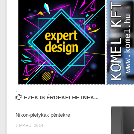
.
EZEK IS ÉRDEKELHETNEK...
Nikon-pletykák péntekre
7 MÁRC, 2014