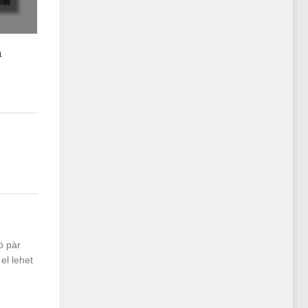
a
ö pàr
el lehet