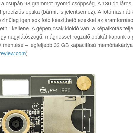
á a csupán 98 grammot nyomó csöppség. A 130 dolláros
ecíziós optika (bármit is jelentsen ez). A fotómasinát 
színűleg igen sok fotó készíthető ezekkel az áramforráso
etni” kellene. A gépen csak kioldó van, a képalkotás telj
gy nagylátószögű, mágnessel rögzülő optikát kapunk a
ek mentése – legfeljebb 32 GB kapacitású memóriakártyá
review.com
)