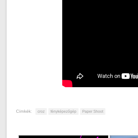
Címkék:
croz
fényképezőgép
Paper Shoot