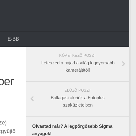
E-BB
KÖVETKEZŐ POSZT
Leteszed a hajad a világ leggyorsabb
kamerájától!
per
ELŐZŐ POSZT
Ballagási akciók a Fotoplus
szaküzleteiben
ze)
Olvastad már? A legpörgősebb Sigma
zgyűjtő
anyagok!