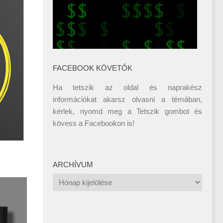
FACEBOOK KÖVETŐK
Ha tetszik az oldal és naprakész
információkat akarsz olvasni a témában,
kérlek, nyomd meg a Tetszik gombot és
kövess a
Facebookon
is!
ARCHÍVUM
Archívum