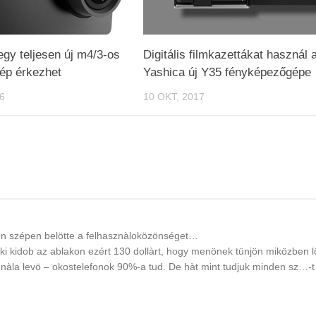
egy teljesen új m4/3-os
Digitális filmkazettákat használ 
ép érkezhet
Yashica új Y35 fényképezőgépe
6
10 OKT, 2017
yon szépen belötte a felhasznàloközönséget…
ki kidob az ablakon ezért 130 dollàrt, hogy menönek tünjön miközben l
àla levö – okostelefonok 90%-a tud. De hàt mint tudjuk minden sz…-t 