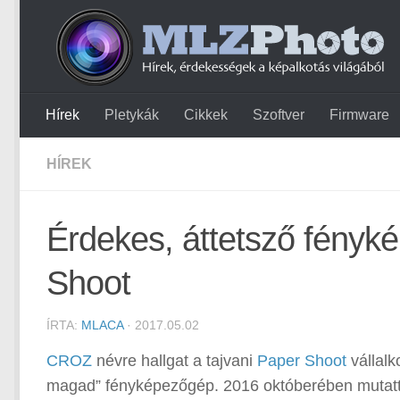
Hírek
Pletykák
Cikkek
Szoftver
Firmware
HÍREK
Érdekes, áttetsző fényk
Shoot
ÍRTA:
MLACA
· 2017.05.02
CROZ
névre hallgat a tajvani
Paper Shoot
vállalk
magad” fényképezőgép. 2016 októberében mutatta