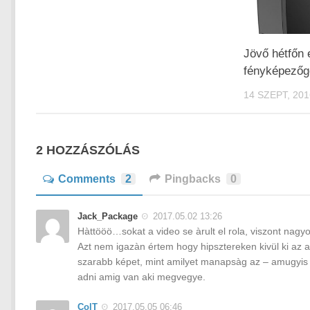
Jövő hétfőn 
fényképezőg
14 SZEPT, 201
2 HOZZÁSZÓLÁS
Comments
2
Pingbacks
0
Jack_Package
2017.05.02 13:26
Hàttööö…sokat a video se àrult el rola, viszont nag
Azt nem igazàn értem hogy hipsztereken kivül ki az a
szarabb képet, mint amilyet manapsàg az – amugyis n
adni amig van aki megvegye.
ColT
2017.05.05 06:46