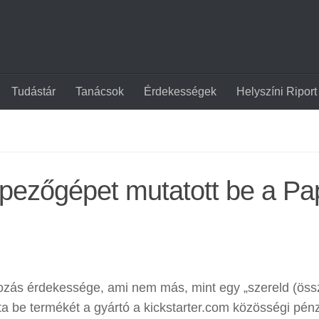
Tudástár
Tanácsok
Érdekességek
Helyszíni Riport
épezőgépet mutatott be a Pa
ozás érdekessége, ami nem más, mint egy „szereld (öss
 be termékét a gyártó a kickstarter.com közösségi pén