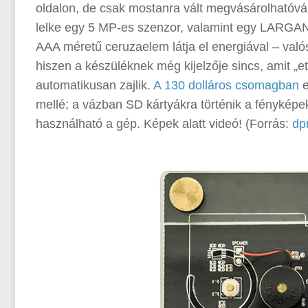
oldalon, de csak mostanra vált megvásárolhatóv
lelke egy 5 MP-es szenzor, valamint egy LARGAN pr
AAA méretű ceruzaelem látja el energiával – való
hiszen a készüléknek még kijelzője sincs, amit „et
automatikusan zajlik.
A 130 dolláros csomagban
e
mellé; a vázban SD kártyákra történik a fénykép
használható a gép. Képek alatt videó! (Forrás:
dp