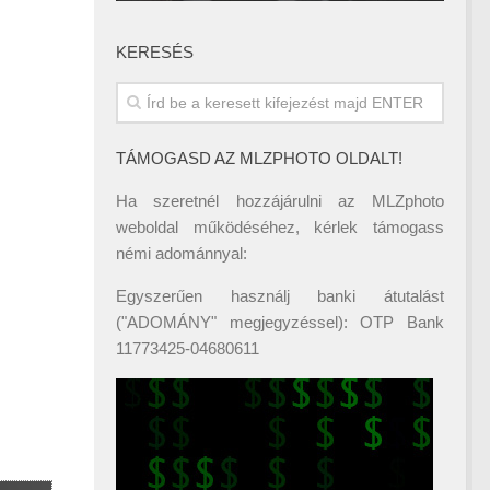
KERESÉS
TÁMOGASD AZ MLZPHOTO OLDALT!
Ha szeretnél hozzájárulni az MLZphoto
weboldal működéséhez, kérlek támogass
némi adománnyal:
Egyszerűen használj banki átutalást
("ADOMÁNY" megjegyzéssel): OTP Bank
11773425-04680611