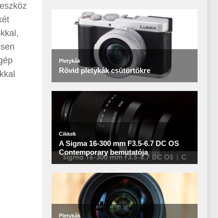
 eszköz
két
kkal,
esen
 gép
kkal