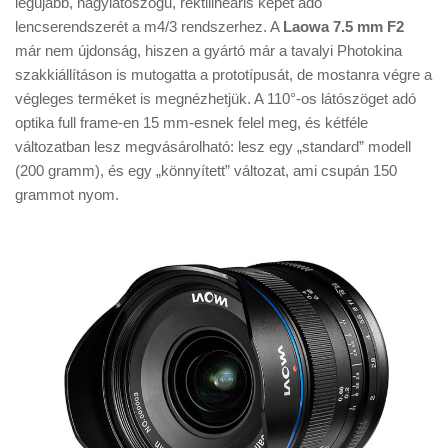
legújabb, nagylátószögű, rektilineáris képet adó
Tanácsok
lencserendszerét a m4/3 rendszerhez. A
Laowa 7.5 mm F2
Érdekességek
már nem újdonság, hiszen a gyártó már a tavalyi Photokina
szakkiállításon is mutogatta a prototípusát, de mostanra végre a
Helyszíni Riport
végleges terméket is megnézhetjük. A 110°-os látószöget adó
E-BB
optika full frame-en 15 mm-esnek felel meg, és kétféle
változatban lesz megvásárolható: lesz egy „standard” modell
(200 gramm), és egy „könnyített” változat, ami csupán 150
grammot nyom.