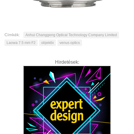
Címkék:
Anhui Changgeng Optical Technology Company Limited
Laowa 7.5 mm F2
objektív
venus optics
Hirdetések: