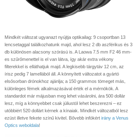
Mindkét változat ugyanazt nyújtja optikailag: 9 csoportban 13
lencsetaggal találkozhatunk majd, ahol lesz 2 db aszférikus és 3
db különösen alacsony szórású is. A Laowa 7.5 mm F2 46 mm-
es szűrőmenettel is el van látva, így akár extra vékony
filterekkel is elláthatjuk majd. A legkisebb tárgytáv 12 cm, az
írisz pedig 7 lamellából áll. A könnyített változatot a gyártó
elsősorban drónokhoz ajánlja; a 150 grammos tömeget más,
különleges fémek alkalmazásával érték el a mérnökök. A
standardot már májusban meg lehet vásárolni, ára 500 dollár
lesz, míg a könnyebbet csak júliustól lehet beszerezni – ez
utóbbiért 520 dollárt kérnek a kínaiak. Mindkét változatból lesz
ezüst illetve fekete színű kivitel. Bővebb infókért
irány a Venus
Optics weboldala
!