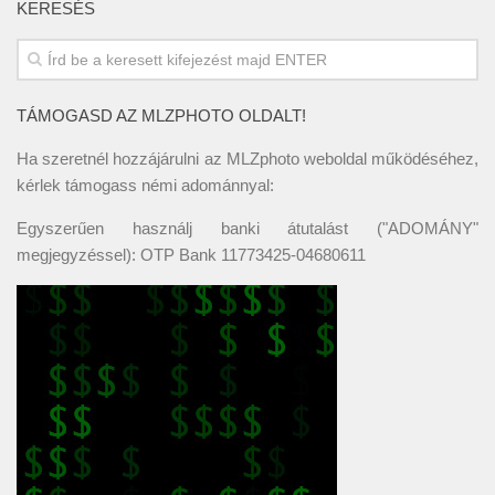
KERESÉS
TÁMOGASD AZ MLZPHOTO OLDALT!
Ha szeretnél hozzájárulni az MLZphoto weboldal működéséhez,
kérlek támogass némi adománnyal:
Egyszerűen használj banki átutalást ("ADOMÁNY"
megjegyzéssel): OTP Bank 11773425-04680611