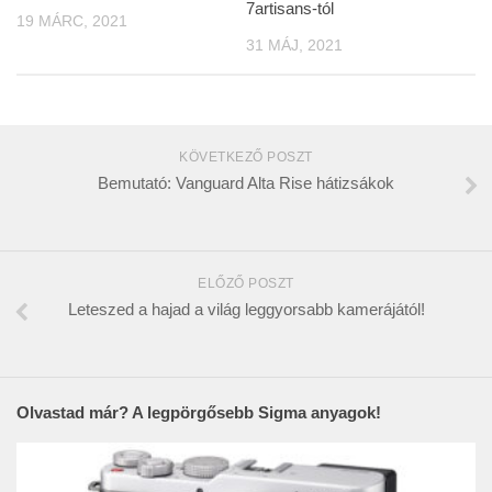
7artisans-tól
19 MÁRC, 2021
31 MÁJ, 2021
KÖVETKEZŐ POSZT
Bemutató: Vanguard Alta Rise hátizsákok
ELŐZŐ POSZT
Leteszed a hajad a világ leggyorsabb kamerájától!
Olvastad már? A legpörgősebb Sigma anyagok!