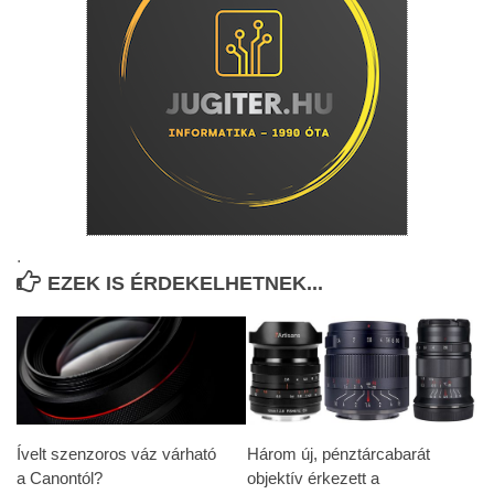
.
EZEK IS ÉRDEKELHETNEK...
Ívelt szenzoros váz várható
Három új, pénztárcabarát
a Canontól?
objektív érkezett a