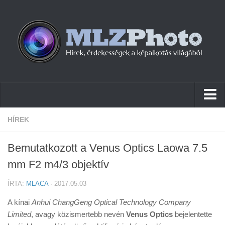
Hírek
HÍREK
Pletykák
Bemutatkozott a Venus Optics Laowa 7.5
Cikkek
mm F2 m4/3 objektív
Szoftver
ÍRTA:
MLACA
· 2017.05.03
Firmware
A kínai
Anhui ChangGeng Optical Technology Company
Tudástár
Limited
, avagy közismertebb nevén
Venus Optics
bejelentette