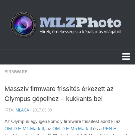
Hírek
FIRMWARE
Pletykák
Masszív firmware frissítés érkezett az
Cikkek
Olympus gépeihez – kukkants be!
Szoftver
ÍRTA:
MLACA
· 2017.05.08
Firmware
Az Olympus egy igen komoly firmware frissítést adott ki az
Tudástár
OM-D E-M1 Mark II
, az
OM-D E-M5 Mark II
és a
PEN F