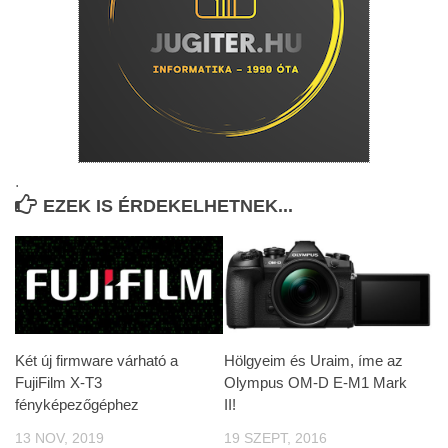
.
EZEK IS ÉRDEKELHETNEK...
Két új firmware várható a
Hölgyeim és Uraim, íme az
FujiFilm X-T3
Olympus OM-D E-M1 Mark
fényképezőgéphez
II!
13 NOV, 2019
19 SZEPT, 2016