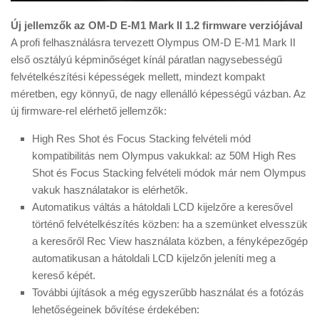
Új jellemzők az OM-D E-M1 Mark II 1.2 firmware verziójával
A profi felhasználásra tervezett Olympus OM-D E-M1 Mark II
első osztályú képminőséget kínál páratlan nagysebességű
felvételkészítési képességek mellett, mindezt kompakt
méretben, egy könnyű, de nagy ellenálló képességű vázban. Az
új firmware-rel elérhető jellemzők:
High Res Shot és Focus Stacking felvételi mód
kompatibilitás nem Olympus vakukkal: az 50M High Res
Shot és Focus Stacking felvételi módok már nem Olympus
vakuk használatakor is elérhetők.
Automatikus váltás a hátoldali LCD kijelzőre a keresővel
történő felvételkészítés közben: ha a szemünket elvesszük
a keresőről Rec View használata közben, a fényképezőgép
automatikusan a hátoldali LCD kijelzőn jeleníti meg a
kereső képét.
További újítások a még egyszerűbb használat és a fotózás
lehetőségeinek bővítése érdekében: