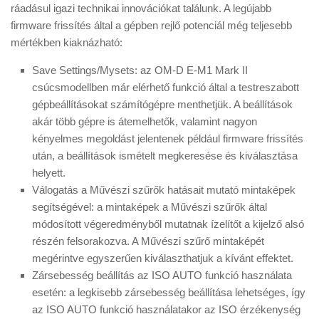
ráadásul igazi technikai innovációkat találunk. A legújabb
firmware frissítés által a gépben rejlő potenciál még teljesebb
mértékben kiaknázható:
Save Settings/Mysets: az OM-D E-M1 Mark II
csúcsmodellben már elérhető funkció által a testreszabott
gépbeállításokat számítógépre menthetjük. A beállítások
akár több gépre is átemelhetők, valamint nagyon
kényelmes megoldást jelentenek például firmware frissítés
után, a beállítások ismételt megkeresése és kiválasztása
helyett.
Válogatás a Művészi szűrők hatásait mutató mintaképek
segítségével: a mintaképek a Művészi szűrők által
módosított végeredményből mutatnak ízelítőt a kijelző alsó
részén felsorakozva. A Művészi szűrő mintaképét
megérintve egyszerűen kiválaszthatjuk a kívánt effektet.
Zársebesség beállítás az ISO AUTO funkció használata
esetén: a legkisebb zársebesség beállítása lehetséges, így
az ISO AUTO funkció használatakor az ISO érzékenység