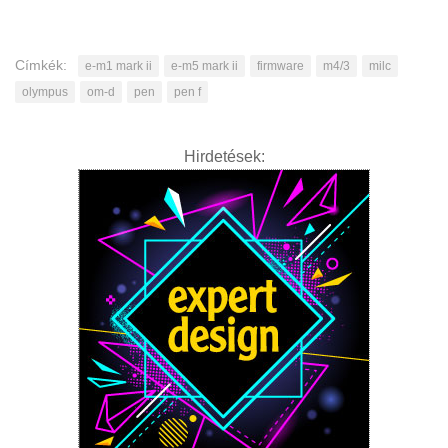
Címkék:
e-m1 mark ii
e-m5 mark ii
firmware
m4/3
milc
olympus
om-d
pen
pen f
Hirdetések: