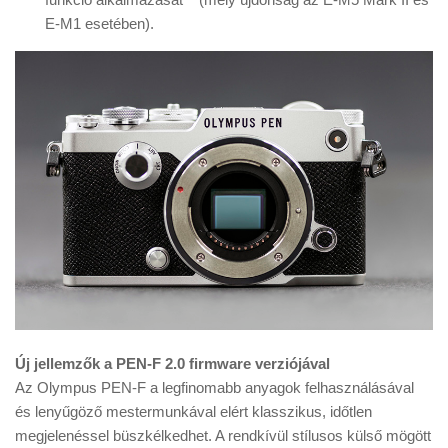
E-M1 esetében).
Új jellemzők a PEN-F 2.0 firmware verziójával
Az Olympus PEN-F a legfinomabb anyagok felhasználásával
és lenyűgöző mestermunkával elért klasszikus, időtlen
megjelenéssel büszkélkedhet. A rendkívül stílusos külső mögött