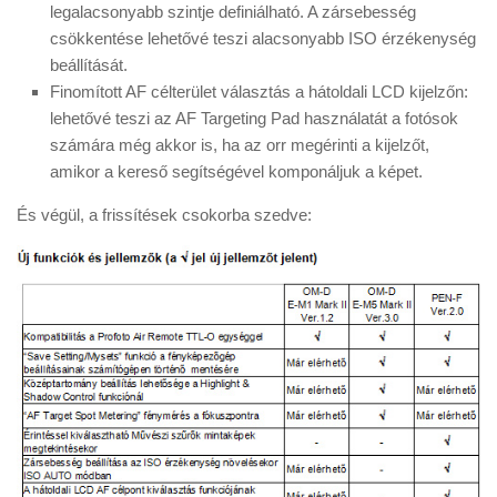
legalacsonyabb szintje definiálható. A zársebesség
csökkentése lehetővé teszi alacsonyabb ISO érzékenység
beállítását.
Finomított AF célterület választás a hátoldali LCD kijelzőn:
lehetővé teszi az AF Targeting Pad használatát a fotósok
számára még akkor is, ha az orr megérinti a kijelzőt,
amikor a kereső segítségével komponáljuk a képet.
És végül, a frissítések csokorba szedve: