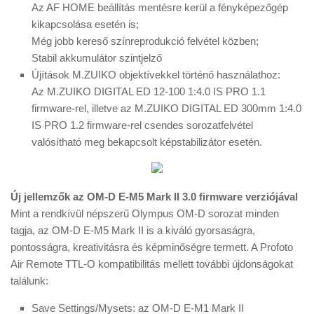
Az AF HOME beállítás mentésre kerül a fényképezőgép
kikapcsolása esetén is;
Még jobb kereső színreprodukció felvétel közben;
Stabil akkumulátor szintjelző
Újítások M.ZUIKO objektívekkel történő használathoz:
Az M.ZUIKO DIGITAL ED 12‑100 1:4.0 IS PRO 1.1
firmware-rel, illetve az M.ZUIKO DIGITAL ED 300mm 1:4.0
IS PRO 1.2 firmware-rel csendes sorozatfelvétel
valósítható meg bekapcsolt képstabilizátor esetén.
Új jellemzők az OM-D E-M5 Mark II 3.0 firmware verziójával
Mint a rendkívül népszerű Olympus OM-D sorozat minden
tagja, az OM-D E-M5 Mark II is a kiváló gyorsaságra,
pontosságra, kreativitásra és képminőségre termett. A Profoto
Air Remote TTL-O kompatibilitás mellett további újdonságokat
találunk:
Save Settings/Mysets: az OM-D E-M1 Mark II