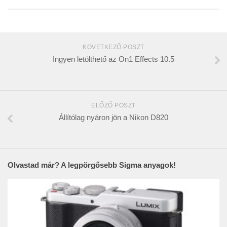
KÖVETKEZŐ POSZT
Ingyen letölthető az On1 Effects 10.5
ELŐZŐ POSZT
Állítólag nyáron jön a Nikon D820
Olvastad már? A legpörgősebb Sigma anyagok!