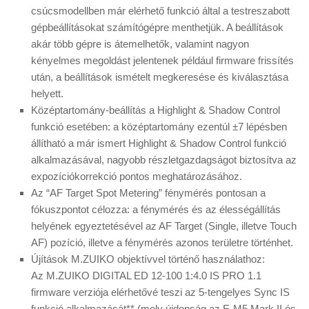
csúcsmodellben már elérhető funkció által a testreszabott
gépbeállításokat számítógépre menthetjük. A beállítások
akár több gépre is átemelhetők, valamint nagyon
kényelmes megoldást jelentenek például firmware frissítés
után, a beállítások ismételt megkeresése és kiválasztása
helyett.
Középtartomány-beállítás a Highlight & Shadow Control
funkció esetében: a középtartomány ezentúl ±7 lépésben
állítható a már ismert Highlight & Shadow Control funkció
alkalmazásával, nagyobb részletgazdagságot biztosítva az
expozíciókorrekció pontos meghatározásához.
Az “AF Target Spot Metering” fénymérés pontosan a
fókuszpontot célozza: a fénymérés és az élességállítás
helyének egyeztetésével az AF Target (Single, illetve Touch
AF) pozíció, illetve a fénymérés azonos területre történhet.
Újítások M.ZUIKO objektívvel történő használathoz:
Az M.ZUIKO DIGITAL ED 12‑100 1:4.0 IS PRO 1.1
firmware verziója elérhetővé teszi az 5-tengelyes Sync IS
funkció alkalmazását** (mely újdonság az E-M5 Mark II és