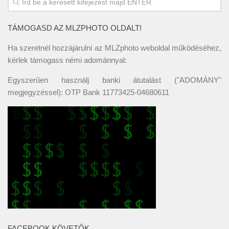
TÁMOGASD AZ MLZPHOTO OLDALT!
Ha szeretnél hozzájárulni az MLZphoto weboldal működéséhez,
kérlek támogass némi adománnyal:
Egyszerűen használj banki átutalást ("ADOMÁNY"
megjegyzéssel): OTP Bank 11773425-04680611
FACEBOOK KÖVETŐK