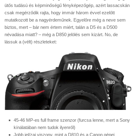
Tanácsok
ütős tudású és képminőségű fényképezőgép, azért lassacskán
csak megérződik rajta, hogy immár három évvel ezelőtt
Érdekességek
mutatkozott be a nagyérdeműnek. Egyelőre még a neve sem
Helyszíni Riport
biztos, mert – bár nem értem miért, talán a D5 és a D500
névadása miatt? – még a D850 jelölés sem kizárt. No, de
E-BB
lássuk a (vélt) részleteket:
45-46 MP-es full frame szenzor (furcsa lenne, mert a Sony
kínálatában nem tudok ilyenről)
Jobb jel/zaj viszony, mint a D810 és a Canon gépei