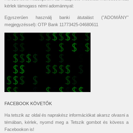
kérlek támogass némi adománnyal:
Egyszerűen használj banki átutalást ("ADOMÁNY"
megjegyzéssel): OTP Bank 11773425-04680611
FACEBOOK KÖVETŐK
Ha tetszik az oldal és naprakész információkat akarsz olvasni a
témában, kérlek, nyomd meg a Tetszik gombot és kövess a
Facebookon
is!