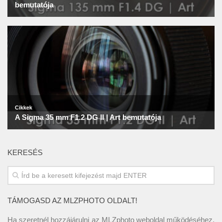
KERESÉS
TÁMOGASD AZ MLZPHOTO OLDALT!
Ha szeretnél hozzájárulni az MLZphoto weboldal működéséhez,