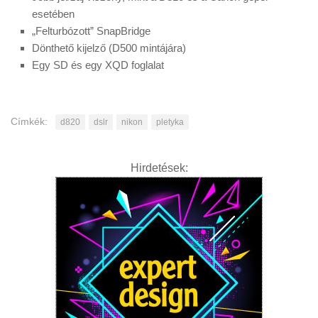
esetében
„Felturbózott” SnapBridge
Dönthető kijelző (D500 mintájára)
Egy SD és egy XQD foglalat
Címkék:
d820
dslr
nikon
pletyka
Hirdetések: