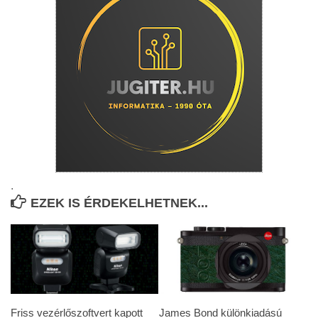
.
EZEK IS ÉRDEKELHETNEK...
Friss vezérlőszoftvert kapott
James Bond különkiadású