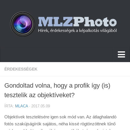
Hírek
ÉRDEKESSÉGEK
Pletykák
Gondoltad volna, hogy a profik így (is)
Cikkek
tesztelik az objektíveket?
Szoftver
ÍRTA:
MLACA
· 2017.05.09
Firmware
Objektívek tesztelésére igen sok mód van. Az átlaghalandó
Tudástár
fotós szakújságírók sajátos, néha kissé rögtönzöttnek tűnő