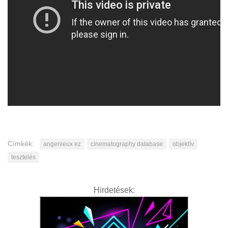
Címkék:
angenieux ez
cinematography database
objektív
tesztelés
Hirdetések: