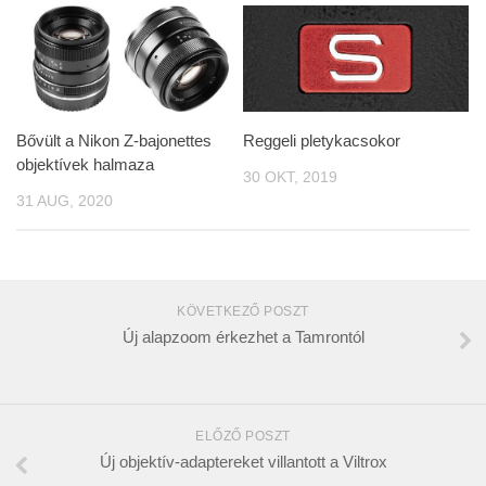
Bővült a Nikon Z-bajonettes
Reggeli pletykacsokor
objektívek halmaza
30 OKT, 2019
31 AUG, 2020
KÖVETKEZŐ POSZT
Új alapzoom érkezhet a Tamrontól
ELŐZŐ POSZT
Új objektív-adaptereket villantott a Viltrox