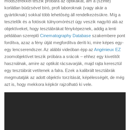
módszerekkel teszik próbára az optikákat, ám a (szinte)
Tanácsok
korlátlan büdzsével bíró, profi laboroknak (vagy akár a
Érdekességek
gyártóknak) sokkal több lehetőség áll rendelkezésükre. Míg a
tesztelők és a fotósok túlnyomórészt úgy veszik nagyító alá az
Helyszíni Riport
objektíveket, hogy tesztábrákat fényképeznek, addig a lenti
E-BB
példában szereplő
Cinematography Database
szakembere pont
fordítva, azaz a fény útját megfordítva deríti ki, mire képes egy-
egy lencserendszer. Az alábbi videóban épp az
Angénieux EZ
zoomobjektívet teszik próbára a srácok – ehhez egy kivetítőt
használnak, amire az optikát rácsavarják, majd rajta keresztül
egy tesztábrát vetítenek a falra. Ezek a kalibrált tesztábrák
megmutatják az adott objektív torzítását, képélességét, de még
azt is, hogy mekkora képkör rajzolható ki vele.