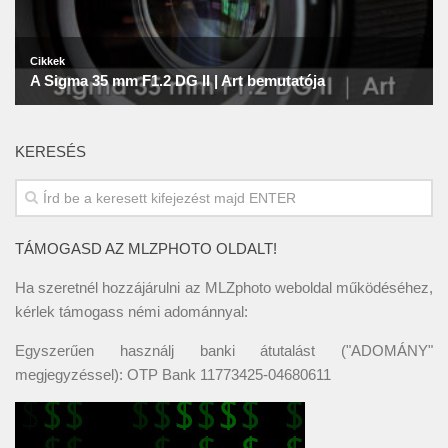
KERESÉS
TÁMOGASD AZ MLZPHOTO OLDALT!
Ha szeretnél hozzájárulni az MLZphoto weboldal működéséhez,
kérlek támogass némi adománnyal:
Egyszerűen használj banki átutalást ("ADOMÁNY"
megjegyzéssel): OTP Bank 11773425-04680611