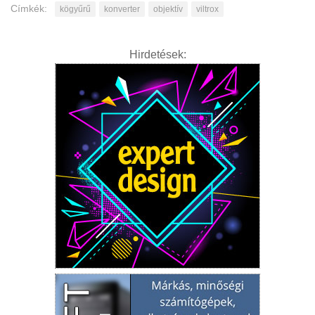
Címkék:
kögyűrű
konverter
objektív
viltrox
Hirdetések: