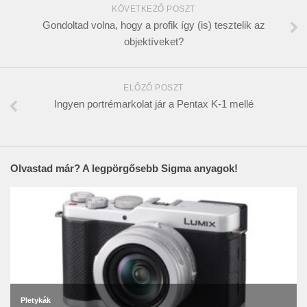
KÖVETKEZŐ POSZT
Gondoltad volna, hogy a profik így (is) tesztelik az
objektíveket?
ELŐZŐ POSZT
Ingyen portrémarkolat jár a Pentax K-1 mellé
Olvastad már? A legpörgősebb Sigma anyagok!