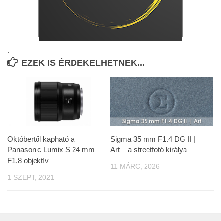
.
EZEK IS ÉRDEKELHETNEK...
Októbertől kapható a
Sigma 35 mm F1.4 DG II |
Panasonic Lumix S 24 mm
Art – a streetfotó királya
F1.8 objektív
11 MÁRC, 2026
1 SZEPT, 2021