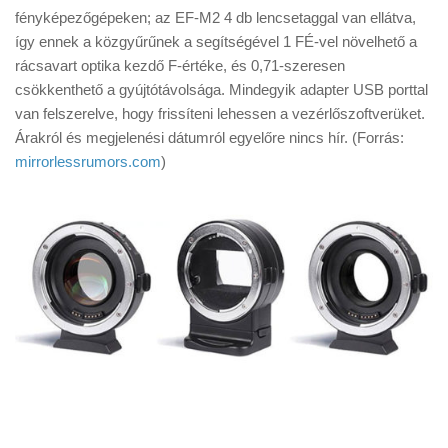
Tanácsok
fényképezőgépeken; az EF-M2 4 db lencsetaggal van ellátva,
így ennek a közgyűrűnek a segítségével 1 FÉ-vel növelhető a
Érdekességek
rácsavart optika kezdő F-értéke, és 0,71-szeresen
Helyszíni Riport
csökkenthető a gyújtótávolsága. Mindegyik adapter USB porttal
van felszerelve, hogy frissíteni lehessen a vezérlőszoftverüket.
E-BB
Árakról és megjelenési dátumról egyelőre nincs hír. (Forrás:
mirrorlessrumors.com
)