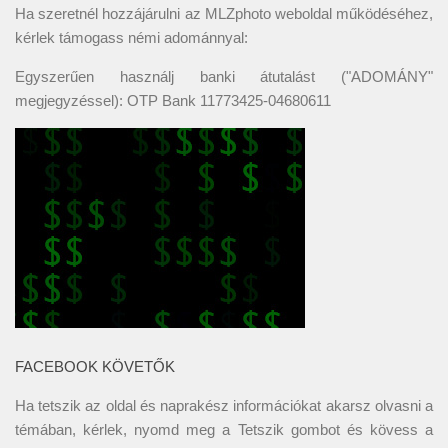
Ha szeretnél hozzájárulni az MLZphoto weboldal működéséhez,
kérlek támogass némi adománnyal:
Egyszerűen használj banki átutalást ("ADOMÁNY"
megjegyzéssel): OTP Bank 11773425-04680611
FACEBOOK KÖVETŐK
Ha tetszik az oldal és naprakész információkat akarsz olvasni a
témában, kérlek, nyomd meg a Tetszik gombot és kövess a