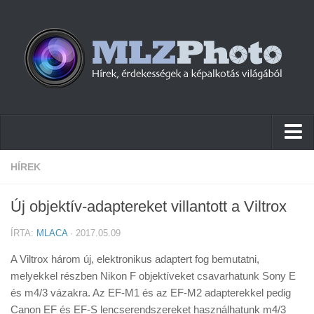
Hírek
HÍREK
Pletykák
Új objektív-adaptereket villantott a Viltrox
Cikkek
ÍRTA:
MLACA
· 2017.05.09
Szoftver
A Viltrox három új, elektronikus adaptert fog bemutatni,
Firmware
melyekkel részben Nikon F objektíveket csavarhatunk Sony E
és m4/3 vázakra. Az EF-M1 és az EF-M2 adapterekkel pedig
Tudástár
Canon EF és EF-S lencserendszereket használhatunk m4/3