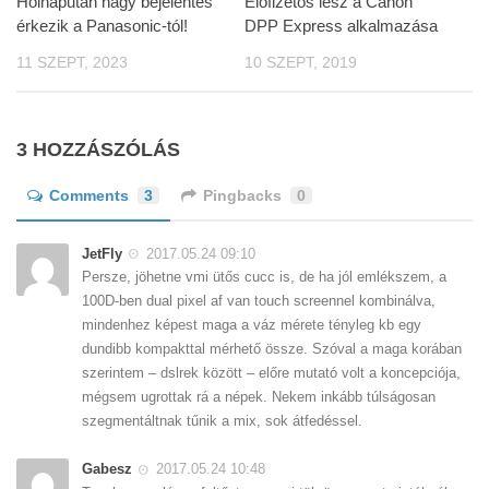
Holnapután nagy bejelentés
Előfizetős lesz a Canon
érkezik a Panasonic-tól!
DPP Express alkalmazása
11 SZEPT, 2023
10 SZEPT, 2019
3 HOZZÁSZÓLÁS
Comments
3
Pingbacks
0
JetFly
2017.05.24 09:10
Persze, jöhetne vmi ütős cucc is, de ha jól emlékszem, a
100D-ben dual pixel af van touch screennel kombinálva,
mindenhez képest maga a váz mérete tényleg kb egy
dundibb kompakttal mérhető össze. Szóval a maga korában
szerintem – dslrek között – előre mutató volt a koncepciója,
mégsem ugrottak rá a népek. Nekem inkább túlságosan
szegmentáltnak tűnik a mix, sok átfedéssel.
Gabesz
2017.05.24 10:48