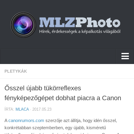
Hírek
PLETYKÁK
Pletykák
Ősszel újabb tükörreflexes
Cikkek
fényképezőgépet dobhat piacra a Canon
Szoftver
ÍRTA:
MLACA
· 2017.05.23
Firmware
A
canonrumors.com
szerzője azt állítja, hogy idén ősszel,
Tudástár
konkrétabban szeptemberben, egy újabb, kisméretű