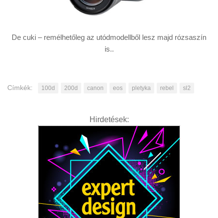
De cuki – remélhetőleg az utódmodellből lesz majd rózsaszín
is..
Címkék:
100d
200d
canon
eos
pletyka
rebel
sl2
Hirdetések: