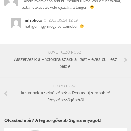
Tavaly nyaraláson feltűnt, mennyi tükrös van a turistáknál,
aztán vakuzzák vele éjszaka a tengert.
mlzphoto
2017.05.24 12:19
hát igen, így megy ez zömében
KÖVETKEZŐ POSZT
Átszervezik a Photokina szakkiállítást – éves buli lesz
belőle!
ELŐZŐ POSZT
Itt vannak az első képek a Pentax új strapabíró
fényképezőgépéről
Olvastad már? A legpörgősebb Sigma anyagok!