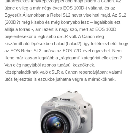
tükörreflexes fényképezőgépet dob majd piacra a Canon. Az
Tanácsok
újonc elvileg a már négy éves EOS 100D-t váltaná, és az
Érdekességek
Egyesült Államokban a Rebel SL2 nevet viselheti majd. Az SL2
(200D?) még kisebb és még könnyebb lesz – legalábbis ezt
Helyszíni Riport
állítja a forrás -, ami azért is nagy szó, mert az EOS 100D
E-BB
bejelentésekor a legkisebb dSLR volt. A Canon elég
kiszámítható lépésekben halad (halad?), így feltételezhető, hogy
az EOS Rebel SL2 tudása az EOS 77D-ével egyezhet. Nem
illene már lassan legalább a „rágógumi” kategóriát elfelejteni?
Van elég nagyjából azonos tudású, kezdőknek,
középhaladóknak való dSLR a Canon repertoárjában; valami
ütős fejlesztés is eszükbe juthatna végre a mérnököknek.