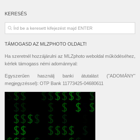
KERESÉS
TÁMOGASD AZ MLZPHOTO OLDALT!
Ha szeretnél hozzájárulni az MLZphoto weboldal működéséhez,
kérlek támogass némi adománnyal:
Egyszerűen használj banki átutalást ("ADOMÁNY"
megjegyzéssel): OTP Bank 11773425-04680611