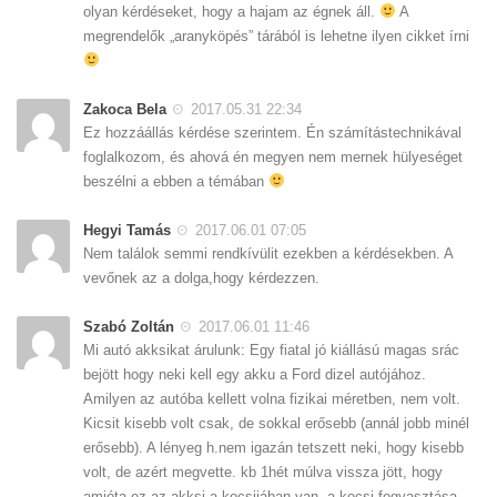
olyan kérdéseket, hogy a hajam az égnek áll.
A
megrendelők „aranyköpés” tárából is lehetne ilyen cikket írni
Zakoca Bela
2017.05.31 22:34
Ez hozzáállás kérdése szerintem. Én számítástechnikával
foglalkozom, és ahová én megyen nem mernek hülyeséget
beszélni a ebben a témában
Hegyi Tamás
2017.06.01 07:05
Nem találok semmi rendkívülit ezekben a kérdésekben. A
vevőnek az a dolga,hogy kérdezzen.
Szabó Zoltán
2017.06.01 11:46
Mi autó akksikat árulunk: Egy fiatal jó kiállású magas srác
bejött hogy neki kell egy akku a Ford dizel autójához.
Amilyen az autóba kellett volna fizikai méretben, nem volt.
Kicsit kisebb volt csak, de sokkal erősebb (annál jobb minél
erősebb). A lényeg h.nem igazán tetszett neki, hogy kisebb
volt, de azért megvette. kb 1hét múlva vissza jött, hogy
amióta ez az akksi a kocsijában van, a kocsi fogyasztása