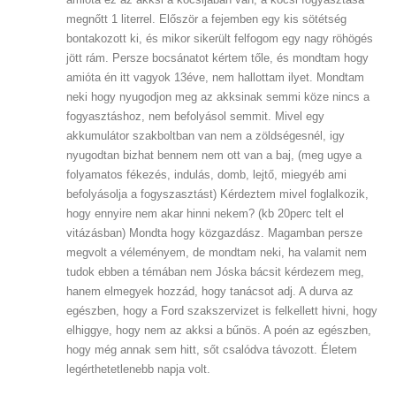
megnőtt 1 literrel. Először a fejemben egy kis sötétség
bontakozott ki, és mikor sikerült felfogom egy nagy röhögés
jött rám. Persze bocsánatot kértem tőle, és mondtam hogy
amióta én itt vagyok 13éve, nem hallottam ilyet. Mondtam
neki hogy nyugodjon meg az akksinak semmi köze nincs a
fogyasztáshoz, nem befolyásol semmit. Mivel egy
akkumulátor szakboltban van nem a zöldségesnél, igy
nyugodtan bizhat bennem nem ott van a baj, (meg ugye a
folyamatos fékezés, indulás, domb, lejtő, miegyéb ami
befolyásolja a fogyszasztást) Kérdeztem mivel foglalkozik,
hogy ennyire nem akar hinni nekem? (kb 20perc telt el
vitázásban) Mondta hogy közgazdász. Magamban persze
megvolt a véleményem, de mondtam neki, ha valamit nem
tudok ebben a témában nem Jóska bácsit kérdezem meg,
hanem elmegyek hozzád, hogy tanácsot adj. A durva az
egészben, hogy a Ford szakszervizet is felkellett hivni, hogy
elhiggye, hogy nem az akksi a bűnös. A poén az egészben,
hogy még annak sem hitt, sőt csalódva távozott. Életem
legérthetetlenebb napja volt.