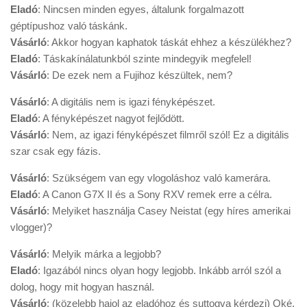
Eladó
: Nincsen minden egyes, általunk forgalmazott
géptípushoz való táskánk.
Vásárló
: Akkor hogyan kaphatok táskát ehhez a készülékhez?
Eladó
: Táskakínálatunkból szinte mindegyik megfelel!
Vásárló
: De ezek nem a Fujihoz készültek, nem?
Vásárló
: A digitális nem is igazi fényképészet.
Eladó
: A fényképészet nagyot fejlődött.
Vásárló
: Nem, az igazi fényképészet filmről szól! Ez a digitális
szar csak egy fázis.
Vásárló
: Szükségem van egy vlogoláshoz való kamerára.
Eladó
: A Canon G7X II és a Sony RXV remek erre a célra.
Vásárló
: Melyiket használja Casey Neistat (egy híres amerikai
vlogger)?
Vásárló
: Melyik márka a legjobb?
Eladó
: Igazából nincs olyan hogy legjobb. Inkább arról szól a
dolog, hogy mit hogyan használ.
Vásárló
: (közelebb hajol az eladóhoz és suttogva kérdezi) Oké,