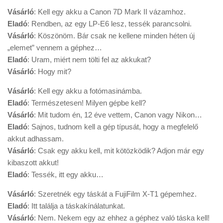
Vásárló
: Kell egy akku a Canon 7D Mark II vázamhoz.
Eladó
: Rendben, az egy LP-E6 lesz, tessék parancsolni.
Vásárló
: Köszönöm. Bár csak ne kellene minden héten új
„elemet” vennem a géphez…
Eladó
: Uram, miért nem tölti fel az akkukat?
Vásárló
: Hogy mit?
Vásárló
: Kell egy akku a fotómasinámba.
Eladó
: Természetesen! Milyen gépbe kell?
Vásárló
: Mit tudom én, 12 éve vettem, Canon vagy Nikon…
Eladó
: Sajnos, tudnom kell a gép típusát, hogy a megfelelő
akkut adhassam.
Vásárló
: Csak egy akku kell, mit kötözködik? Adjon már egy
kibaszott akkut!
Eladó
: Tessék, itt egy akku…
Vásárló
: Szeretnék egy táskát a FujiFilm X-T1 gépemhez.
Eladó
: Itt találja a táskakínálatunkat.
Vásárló
: Nem. Nekem egy az ehhez a géphez való táska kell!