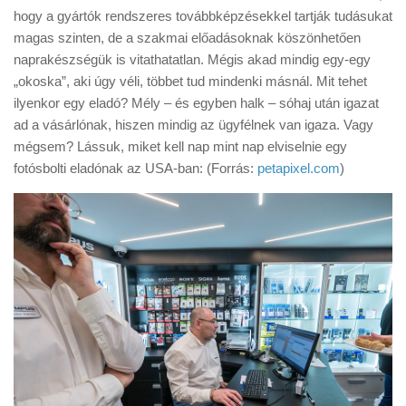
Tanácsok
hogy a gyártók rendszeres továbbképzésekkel tartják tudásukat
magas szinten, de a szakmai előadásoknak köszönhetően
Érdekességek
naprakészségük is vitathatatlan. Mégis akad mindig egy-egy
Helyszíni Riport
„okoska”, aki úgy véli, többet tud mindenki másnál. Mit tehet
ilyenkor egy eladó? Mély – és egyben halk – sóhaj után igazat
E-BB
ad a vásárlónak, hiszen mindig az ügyfélnek van igaza. Vagy
mégsem? Lássuk, miket kell nap mint nap elviselnie egy
fotósbolti eladónak az USA-ban: (Forrás:
petapixel.com
)