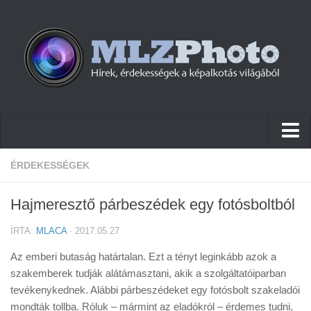
Hírek
ÉRDEKESSÉGEK
Pletykák
Hajmeresztő párbeszédek egy fotósboltból
Cikkek
ÍRTA:
MLACA
· 2017.05.27
Szoftver
Az emberi butaság határtalan. Ezt a tényt leginkább azok a
Firmware
szakemberek tudják alátámasztani, akik a szolgáltatóiparban
tevékenykednek. Alábbi párbeszédeket egy fotósbolt szakeladói
Tudástár
mondták tollba. Róluk – mármint az eladókról – érdemes tudni,