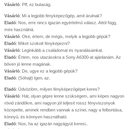
Vásárló
: Pff, ez butaság.
Vásárló
: Mi a legjobb fényképezőgép, amit árulnak?
Eladó
: Nos, erre nincs igazán egyértelmű válasz. Attól függ,
mire használná.
Vásárló
: Oké, értem, de mégis, melyik a legjobb gépük?
Eladó
: Miket szokott fényképezni?
Vásárló
: Leginkább a családomat és nyaralásainkat.
Eladó
: Értem, nos utazásokra a Sony A6300-at ajánlanám. Az
bőven jó lenne magának.
Vásárló
: De, ugye ez a legjobb gépük?
Eladó
: (Sóhajt) Igen, az.
Eladó
: Üdvözlöm, milyen fényképezőgépet keres?
Vásárló
: Hát, olyan gépre lenne szükségem, ami képes nagyon
rövid záridőkre, ami nagyon jól teljesít rossz fényviszonyok
közepette, aminek rendben vannak a színei, nagy a felbontása,
könnyű, és könnyen használható.
Eladó
: Nos, ha az igazán nagyágyút keresi..