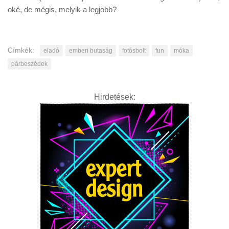
oké, de mégis, melyik a legjobb?
Címkék:
eladó
emberi butaság
fotósbolt
fun
móka
párbeszédek
Hirdetések: