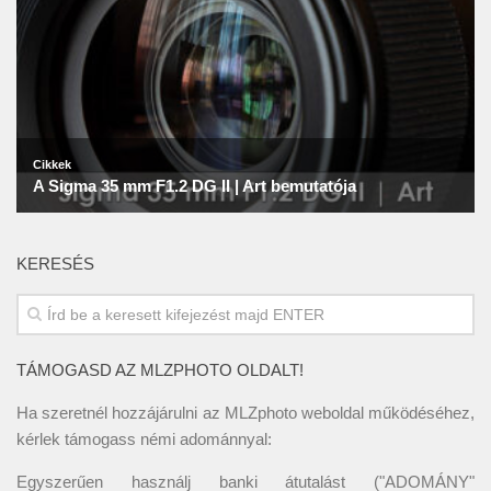
KERESÉS
TÁMOGASD AZ MLZPHOTO OLDALT!
Ha szeretnél hozzájárulni az MLZphoto weboldal működéséhez,
kérlek támogass némi adománnyal:
Egyszerűen használj banki átutalást ("ADOMÁNY"