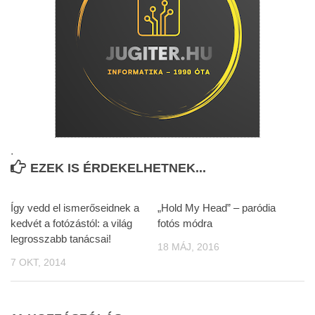
.
EZEK IS ÉRDEKELHETNEK...
Így vedd el ismerőseidnek a
„Hold My Head” – paródia
kedvét a fotózástól: a világ
fotós módra
legrosszabb tanácsai!
18 MÁJ, 2016
7 OKT, 2014