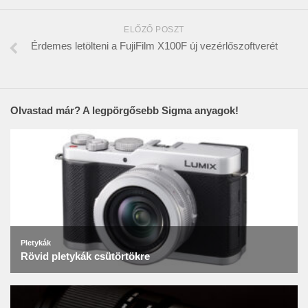
ELŐZŐ POSZT
Érdemes letölteni a FujiFilm X100F új vezérlőszoftverét
Olvastad már? A legpörgősebb Sigma anyagok!