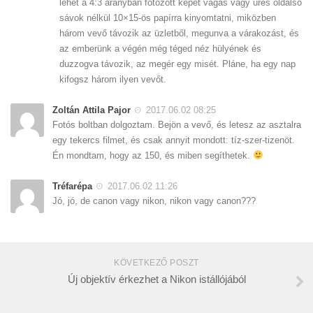
lehet a 4:3 arányban fotózott képét vágás vagy üres oldalsó
sávok nélkül 10×15-ös papírra kinyomtatni, miközben
három vevő távozik az üzletből, megunva a várakozást, és
az emberünk a végén még téged néz hülyének és
duzzogva távozik, az megér egy misét. Pláne, ha egy nap
kifogsz három ilyen vevőt.
Zoltán Attila Pajor
2017.06.02 08:25
Fotós boltban dolgoztam. Bejön a vevő, és letesz az asztalra
egy tekercs filmet, és csak annyit mondott: tíz-szer-tizenöt.
Én mondtam, hogy az 150, és miben segíthetek.
Tréfarépa
2017.06.02 11:26
Jó, jó, de canon vagy nikon, nikon vagy canon???
KÖVETKEZŐ POSZT
Új objektív érkezhet a Nikon istállójából