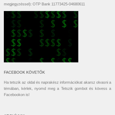
megjegyzéssel): OTP Bank 11773425-04680611
FACEBOOK KÖVETŐK
Ha tetszik az oldal és naprakész információkat akarsz olvasni a
témában, kérlek, nyomd meg a Tetszik gombot és kövess a
Facebookon
is!