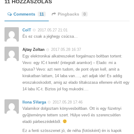
11 HOZZÁSZÓLÁS
Comments
11
Pingbacks
0
ColT
2017.05.27 21:01
És ez csak a jéghegy csúcsa…
Ajtay Zoltan
2017.05.28 16:37
Egy elektronikai alkatreszeket forgalmazo boltban tortent:
Vevo: egy IC-t kerek! (integralt aramkor) – Elado: mi a
tipusa? Vevo: azt nem tudom, de pont olyan kell, amit a
kirakatban lattam, 14 laba van…., azt adjak ide! Es addig
eroszakoskodott, amig az elado tiltakozasa ellenere elvitt egy
14 labu IC-t. Biztos jol fog mukodni….
Ilona SVarga
2017.05.28 17:46
Valamikor dolgoztam könyvesboltban. Ott is egy füzetnyi
gyűjteményre tettem szert. Hülye vevő és szerencsétlen
eladó párbeszédekből.
Ez a fenti szösszenet jó, de néha (fotósként) én is kapok