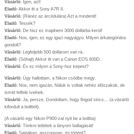
Vásárló
: Igen, azt!
Eladó
: Akkor itt a Sony A7R II.
Vásárló
: (Ránéz az árcédulára) Azt a mindenit!
Eladó
: Tessék?
Vásárló
: De hisz ez majdnem 3000 dollárba kerül!
Eladó
: Nos, igen, ez egy igazi nagyágyú. Milyen árkategóriára
gondolt?
Vásárló
: Legfeljebb 500 dollárom van rá.
Eladó
: (Sóhajt) Akkor itt van a Canon EOS 600D.
Vásárló
: És ez milyen a Sony-hoz képest?
Vásárló
: Úgy hallottam, a Nikon csődbe megy.
Eladó
: Nos, nem igazán. Náluk is voltak nehéz időszakok, de
ismét felfelé ívelnek.
Vásárló
: Ja, persze. Gondoltam, hogy fingod sincs… (a vásárló
kifordult a boltból).
(A vásárló egy Nikon P900-zal nyit be a boltba)
Vásárló
: Tönkre tettétek a lányom ballagását!
Eladó
: Sajnálom, asszonyom, mi történt?