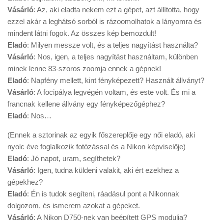
Vásárló
: Az, aki eladta nekem ezt a gépet, azt állította, hogy
ezzel akár a leghátsó sorból is rázoomolhatok a lányomra és
mindent látni fogok. Az összes kép bemozdult!
Eladó
: Milyen messze volt, és a teljes nagyítást használta?
Vásárló
: Nos, igen, a teljes nagyítást használtam, különben
minek lenne 83-szoros zoomja ennek a gépnek!
Eladó
: Napfény mellett, kint fényképezett? Használt állványt?
Vásárló
: A focipálya legvégén voltam, és este volt. És mi a
francnak kellene állvány egy fényképezőgéphez?
Eladó
: Nos…
(Ennek a sztorinak az egyik főszereplője egy női eladó, aki
nyolc éve foglalkozik fotózással és a Nikon képviselője)
Eladó
: Jó napot, uram, segíthetek?
Vásárló
: Igen, tudna küldeni valakit, aki ért ezekhez a
gépekhez?
Eladó
: Én is tudok segíteni, ráadásul pont a Nikonnak
dolgozom, és ismerem azokat a gépeket.
Vásárló
: A Nikon D750-nek van beépített GPS modulja?