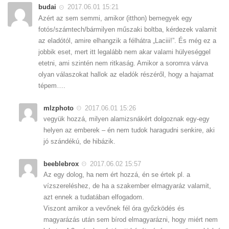
budai
2017.06.01 15:21
Azért az sem semmi, amikor (itthon) bemegyek egy
fotós/számtech/bármilyen műszaki boltba, kérdezek valamit
az eladótól, amire elhangzik a félhátra „Laciii!”. És még ez a
jobbik eset, mert itt legalább nem akar valami hülyeséggel
etetni, ami szintén nem ritkaság. Amikor a soromra várva
olyan válaszokat hallok az eladók részéről, hogy a hajamat
tépem….
mlzphoto
2017.06.01 15:26
vegyük hozzá, milyen alamizsnákért dolgoznak egy-egy
helyen az emberek – én nem tudok haragudni senkire, aki
jó szándékú, de hibázik.
beeblebrox
2017.06.02 15:57
Az egy dolog, ha nem ért hozzá, én se értek pl. a
vízszereléshez, de ha a szakember elmagyaráz valamit,
azt ennek a tudatában elfogadom.
Viszont amikor a vevőnek fél óra győzködés és
magyarázás után sem bírod elmagyarázni, hogy miért nem