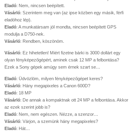
Eladó
: Nem, nincsen beépített.
Vásárló
: Szerintem meg van (az ipse közben egy másik, férfi
eladóhoz lép).
Eladó
: A munkatársam jól mondta, nincsen beépített GPS
modulja a D750-nek.
Vásárló
: Rendben, köszönöm.
Vásárló
: Ez hihetetlen! Miért fizetne bárki is 3000 dollárt egy
olyan fényképezőgépért, aminek csak 12 MP a felbontása?
Ezek a Sony gépek amúgy sem érnek szart se…
Eladó
: Üdvözlöm, milyen fényképezőgépet keres?
Vásárló
: Hány megapixeles a Canon 600D?
Eladó
: 18 MP
Vásárló
: De annak a kompaktnak ott 24 MP a felbontása. Akkor
az ezek szerint jobb is?
Eladó
: Nem, nem egészen. Nézze, a szenzor…
Vásárló
: Várjon, a szemünk hány megapixeles?
Eladó
: Hát…