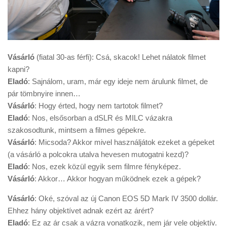
Vásárló
(fiatal 30-as férfi): Csá, skacok! Lehet nálatok filmet
kapni?
Eladó
: Sajnálom, uram, már egy ideje nem árulunk filmet, de
pár tömbnyire innen…
Vásárló
: Hogy érted, hogy nem tartotok filmet?
Eladó
: Nos, elsősorban a dSLR és MILC vázakra
szakosodtunk, mintsem a filmes gépekre.
Vásárló
: Micsoda? Akkor mivel használjátok ezeket a gépeket
(a vásárló a polcokra utalva hevesen mutogatni kezd)?
Eladó
: Nos, ezek közül egyik sem filmre fényképez.
Vásárló
: Akkor… Akkor hogyan működnek ezek a gépek?
Vásárló
: Oké, szóval az új Canon EOS 5D Mark IV 3500 dollár.
Ehhez hány objektívet adnak ezért az árért?
Eladó
: Ez az ár csak a vázra vonatkozik, nem jár vele objektív.