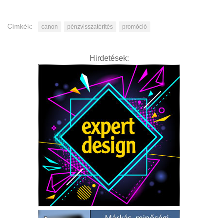
Címkék:
canon
pénzvisszatérítés
promóció
Hirdetések: