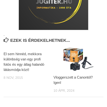
.
EZEK IS ÉRDEKELHETNEK...
El sem hinnéd, mekkora
különbség van egy profi
fotós és egy átlag halandó
látásmódja közt!
Vloggerszett a Canontól?
8 NOV, 2015
Igen!
10 ÁPR, 2024