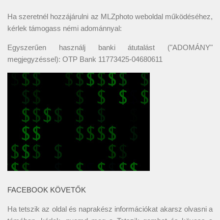
Ha szeretnél hozzájárulni az MLZphoto weboldal működéséhez,
kérlek támogass némi adománnyal:
Egyszerűen használj banki átutalást ("ADOMÁNY"
megjegyzéssel): OTP Bank 11773425-04680611
FACEBOOK KÖVETŐK
Ha tetszik az oldal és naprakész információkat akarsz olvasni a