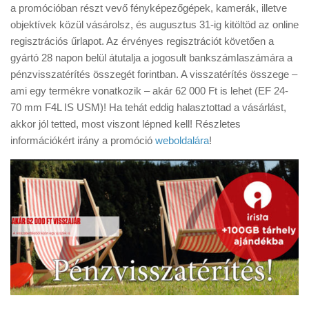
Tanácsok
a promócióban részt vevő fényképezőgépek, kamerák, illetve
objektívek közül vásárolsz, és augusztus 31-ig kitöltöd az online
Érdekességek
regisztrációs űrlapot. Az érvényes regisztrációt követően a
Helyszíni Riport
gyártó 28 napon belül átutalja a jogosult bankszámlaszámára a
pénzvisszatérítés összegét forintban. A visszatérítés összege –
E-BB
ami egy termékre vonatkozik – akár 62 000 Ft is lehet (EF 24-
70 mm F4L IS USM)! Ha tehát eddig halasztottad a vásárlást,
akkor jól tetted, most viszont lépned kell! Részletes
információkért irány a promóció
weboldalára
!