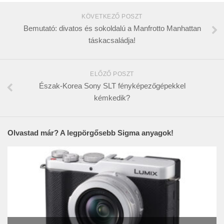
KÖVETKEZŐ POSZT
Bemutató: divatos és sokoldalú a Manfrotto Manhattan
táskacsaládja!
ELŐZŐ POSZT
Észak-Korea Sony SLT fényképezőgépekkel
kémkedik?
Olvastad már? A legpörgősebb Sigma anyagok!