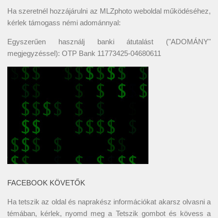
Ha szeretnél hozzájárulni az MLZphoto weboldal működéséhez,
kérlek támogass némi adománnyal:
Egyszerűen használj banki átutalást ("ADOMÁNY"
megjegyzéssel): OTP Bank 11773425-04680611
FACEBOOK KÖVETŐK
Ha tetszik az oldal és naprakész információkat akarsz olvasni a
témában, kérlek, nyomd meg a Tetszik gombot és kövess a