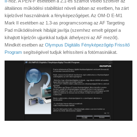
II
-höz. A PEN-F esetében a 2.1-es számot viselő szoftver az
Tanácsok
általános működési stabilitást növeli abban az esetben, ha zárt
Érdekességek
kijelzővel használnánk a fényképezőgépet. Az OM-D E-M1
Mark II esetében az 1.3-as programcsomag az AF Targeting
Helyszíni Riport
Pad működésének hibáját javítja (szemhez emelt géppel a
E-BB
kihajtott kijelzőn ujjunkkal tudjuk áthelyezni az AF mezőt).
Mindkét esetben az
Olympus Digitális Fényképezőgép Frissítő
Program
segítségével tudjuk lefrissíteni a fotómasinákat.