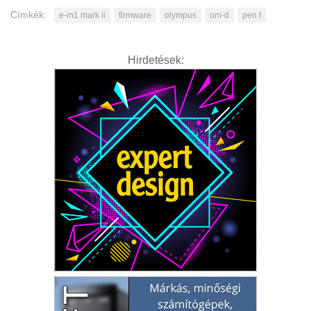
Címkék:
e-m1 mark ii
firmware
olympus
om-d
pen f
Hirdetések: