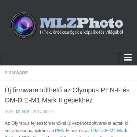
Hírek
FIRMWARE
Pletykák
Új firmware tölthető az Olympus PEN-F és
Cikkek
OM-D E-M1 Mark II gépekhez
Szoftver
ÍRTA:
MLACA
· 2017.06.29
Firmware
Az Olympus fejlesztőmérnökei új vezérlőszoftvereket adtak ki
Tudástár
két zászlóshajójukhoz, a
PEN-F
-hez és az
OM-D E-M1 Mark