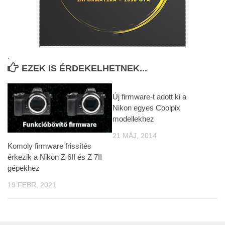
.
EZEK IS ÉRDEKELHETNEK...
Új firmware-t adott ki a
Nikon egyes Coolpix
modellekhez
21 MÁJ, 2014
Komoly firmware frissítés
érkezik a Nikon Z 6II és Z 7II
gépekhez
19 FEBR, 2021