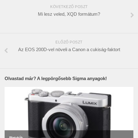
KÖVETKEZŐ POSZT
Mi lesz veled, XQD formátum?
ELŐZŐ POSZT
Az EOS 200D-vel növeli a Canon a cukiság-faktort
Olvastad már? A legpörgősebb Sigma anyagok!