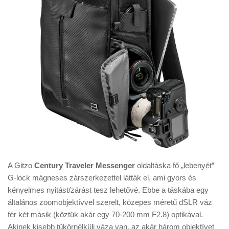
A Gitzo
Century Traveler Messenger
oldaltáska fő „lebenyét”
G-lock mágneses zárszerkezettel látták el, ami gyors és
kényelmes nyitást/zárást tesz lehetővé. Ebbe a táskába egy
általános zoomobjektívvel szerelt, közepes méretű dSLR váz
fér két másik (köztük akár egy 70-200 mm F2.8) optikával.
Akinek kisebb tükörnélküli váza van, az akár három objektívet