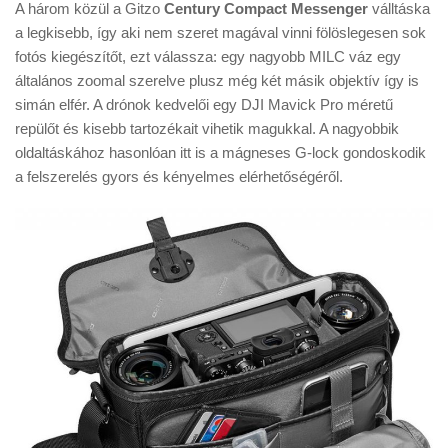
A három közül a Gitzo
Century Compact Messenger
válltáska
a legkisebb, így aki nem szeret magával vinni fölöslegesen sok
fotós kiegészítőt, ezt válassza: egy nagyobb MILC váz egy
általános zoomal szerelve plusz még két másik objektív így is
simán elfér. A drónok kedvelői egy DJI Mavick Pro méretű
repülőt és kisebb tartozékait vihetik magukkal. A nagyobbik
oldaltáskához hasonlóan itt is a mágneses G-lock gondoskodik
a felszerelés gyors és kényelmes elérhetőségéről.