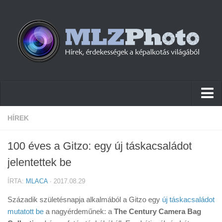
Hírek
HÍREK
Pletykák
100 éves a Gitzo: egy új táskacsaládot
Cikkek
jelentettek be
Szoftver
ÍRTA:
MLACA
· 2017.08.29
Firmware
Századik születésnapja alkalmából a Gitzo egy
új táskacsaládot
Tudástár
mutatott be
a nagyérdeműnek: a
The Century Camera Bag