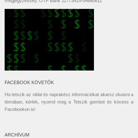
megjegyzéssel): OTP Bank 11773425-04680611
FACEBOOK KÖVETŐK
Ha tetszik az oldal és naprakész információkat akarsz olvasni a
témában, kérlek, nyomd meg a Tetszik gombot és kövess a
Facebookon
is!
ARCHÍVUM