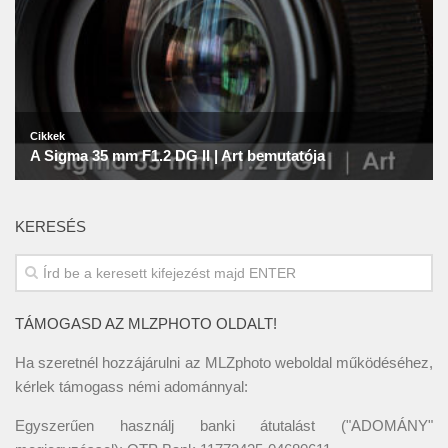
KERESÉS
TÁMOGASD AZ MLZPHOTO OLDALT!
Ha szeretnél hozzájárulni az MLZphoto weboldal működéséhez,
kérlek támogass némi adománnyal:
Egyszerűen használj banki átutalást ("ADOMÁNY"