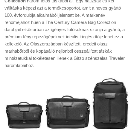
Collection
három fotós táskából áll. Egy hátizsák és két
Tanácsok
válltáska képezi azt a termékcsoportot, amit a neves gyártó
Érdekességek
100. évfordulója alkalmából jelentett be. A márkanév
renoméjához hűen a The Century Camera Bag Collection
Helyszíni Riport
darabjait elsősorban az igényes fotósoknak szánja a gyártó; a
E-BB
prémium fényképezőgépeknek ideális kiegészítője lehet ez a
kollekció. Az Olaszországban készített, eredeti olasz
marhabőrből és kopásálló nejlonból összeállított táskák
mintázatukkal tökéletesen illenek a Gitzo szénszálas Traveler
háromlábaihoz.