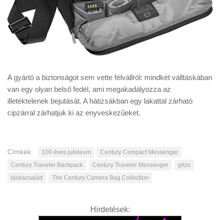
A gyártó a biztonságot sem vette félvállról: mindkét válltáskában
van egy olyan belső fedél, ami megakadályozza az
illetéktelenek bejutását. A hátizsákban egy lakattal zárható
cipzárral zárhatjuk ki az enyveskezűeket.
Címkék:
100 éves jubileum
Century Compact Messenger
Century Traveler Backpack
Century Traveler Messenger
gitzo
táskacsalád
The Century Camera Bag Collection
Hirdetések: