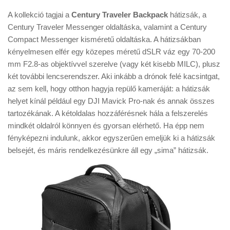
A kollekció tagjai a
Century Traveler Backpack
hátizsák, a
Century Traveler Messenger oldaltáska, valamint a Century
Compact Messenger kisméretű oldaltáska. A hátizsákban
kényelmesen elfér egy közepes méretű dSLR váz egy 70-200
mm F2.8-as objektívvel szerelve (vagy két kisebb MILC), plusz
két további lencserendszer. Aki inkább a drónok felé kacsintgat,
az sem kell, hogy otthon hagyja repülő kameráját: a hátizsák
helyet kínál például egy DJI Mavick Pro-nak és annak összes
tartozékának. A kétoldalas hozzáférésnek hála a felszerelés
mindkét oldalról könnyen és gyorsan elérhető. Ha épp nem
fényképezni indulunk, akkor egyszerűen emeljük ki a hátizsák
belsejét, és máris rendelkezésünkre áll egy „sima” hátizsák.