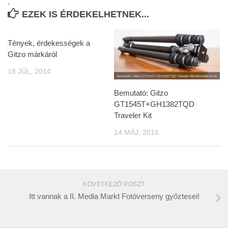
.
EZEK IS ÉRDEKELHETNEK...
Tények, érdekességek a
Gitzo márkáról
18 JÚL, 2014
Bemutató: Gitzo
GT1545T+GH1382TQD
Traveler Kit
14 MÁJ, 2016
KÖVETKEZŐ POSZT
Itt vannak a II. Media Markt Fotóverseny győztesei!