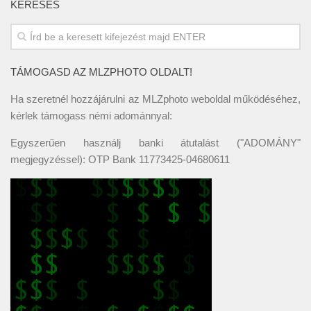
KERESÉS
TÁMOGASD AZ MLZPHOTO OLDALT!
Ha szeretnél hozzájárulni az MLZphoto weboldal működéséhez,
kérlek támogass némi adománnyal:
Egyszerűen használj banki átutalást ("ADOMÁNY"
megjegyzéssel): OTP Bank 11773425-04680611