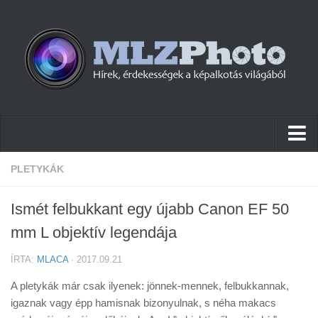
Hírek
PLETYKÁK
Pletykák
Ismét felbukkant egy újabb Canon EF 50
Cikkek
mm L objektív legendája
Szoftver
ÍRTA:
MLACA
· 2017.09.21
Firmware
A pletykák már csak ilyenek: jönnek-mennek, felbukkannak,
Tudástár
igaznak vagy épp hamisnak bizonyulnak, s néha makacs