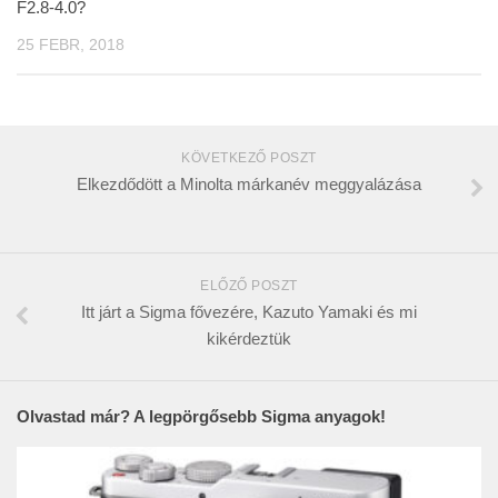
F2.8-4.0?
25 FEBR, 2018
KÖVETKEZŐ POSZT
Elkezdődött a Minolta márkanév meggyalázása
ELŐZŐ POSZT
Itt járt a Sigma fővezére, Kazuto Yamaki és mi
kikérdeztük
Olvastad már? A legpörgősebb Sigma anyagok!