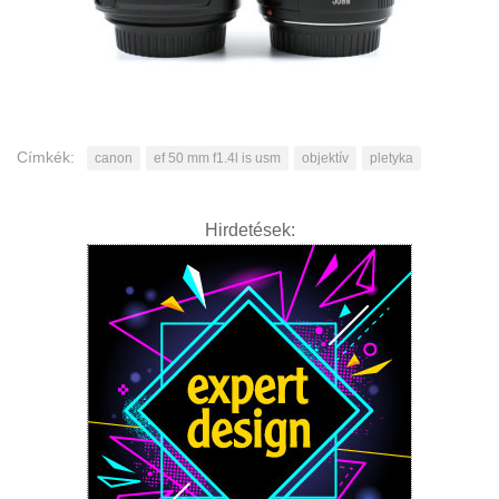
Címkék:
canon
ef 50 mm f1.4l is usm
objektív
pletyka
Hirdetések: