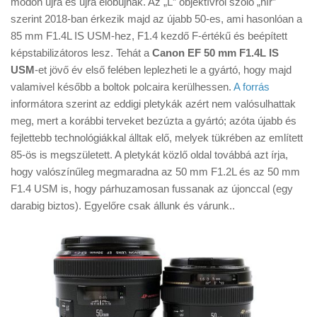
módon újra és újra előbújnak. Az „L” objektívről szóló „hír”
Tanácsok
szerint 2018-ban érkezik majd az újabb 50-es, ami hasonlóan a
Érdekességek
85 mm F1.4L IS USM-hez, F1.4 kezdő F-értékű és beépített
képstabilizátoros lesz. Tehát a
Canon EF 50 mm F1.4L IS
Helyszíni Riport
USM
-et jövő év első felében leplezheti le a gyártó, hogy majd
E-BB
valamivel később a boltok polcaira kerülhessen.
A forrás
informátora szerint az eddigi pletykák azért nem valósulhattak
meg, mert a korábbi terveket bezúzta a gyártó; azóta újabb és
fejlettebb technológiákkal álltak elő, melyek tükrében az említett
85-ös is megszületett. A pletykát közlő oldal továbbá azt írja,
hogy valószínűleg megmaradna az 50 mm F1.2L és az 50 mm
F1.4 USM is, hogy párhuzamosan fussanak az újonccal (egy
darabig biztos). Egyelőre csak állunk és várunk..