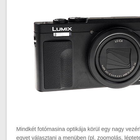
Mindkét fotómasina optikája körül egy nagy vezérl
egyet választani a menüben (pl. zoomolás, léptet