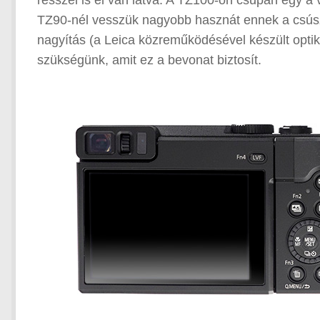
résszel is el van látva. A TZ100-on csupán egy a 
TZ90-nél vesszük nagyobb hasznát ennek a csúsz
nagyítás (a Leica közreműködésével készült opti
szükségünk, amit ez a bevonat biztosít.