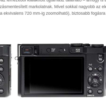
váz lemezéből kialakított ujjtámasz található – amúgy is 
ásmentesített markolatnak. Mivel sokkal nagyobb az el
ka ekvivalens 720 mm-ig zoomolható), biztosabb fogásra