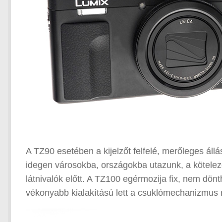
A TZ90 esetében a kijelzőt felfelé, merőleges állá
idegen városokba, országokba utazunk, a kötelező 
látnivalók előtt. A TZ100 egérmozija fix, nem dönt
vékonyabb kialakítású lett a csuklómechanizmus n