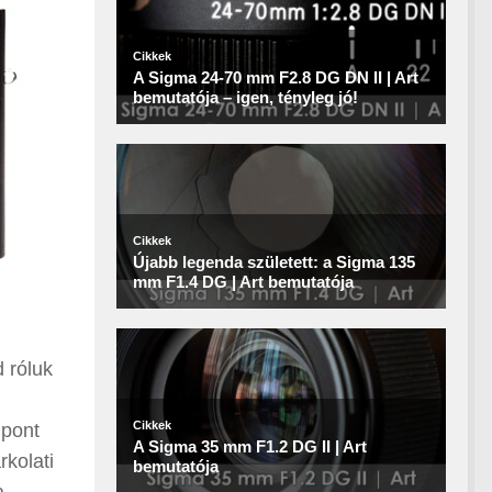
d róluk
 pont
kolati