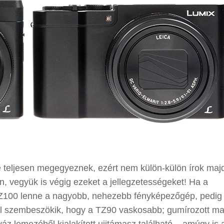
nte teljesen megegyeznek, ezért nem külön-külön írok maj
n, vegyük is végig ezeket a jellegzetességeket! Ha a
 TZ100 lenne a nagyobb, nehezebb fényképezőgép, pedig
nal szembeszökik, hogy a TZ90 vaskosabb; gumírozott mar