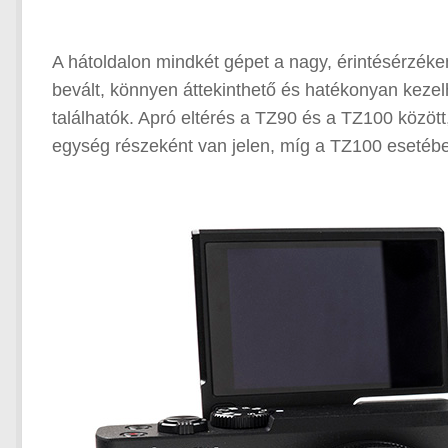
A hátoldalon mindkét gépet a nagy, érintésérzékeny
bevált, könnyen áttekinthető és hatékonyan keze
találhatók. Apró eltérés a TZ90 és a TZ100 közöt
egység részeként van jelen, míg a TZ100 esetében 