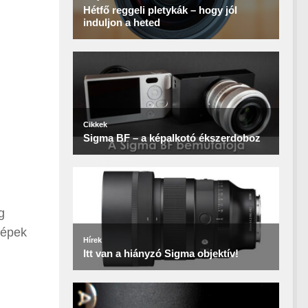
g
gépek