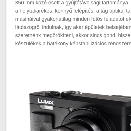
350 mm közé esett a gyújtótávolsági tartománya.
a helytakarékos, könnyű felépítés, a tág optikai t
masináival gyakorlatilag minden fotós feladatot e
látószögről indulnak, így akár épületek belsejébe
szeretnénk megörökíteni, akkor sincs gond, hisze
készülékek a hatékony képstabilizációs rendszere