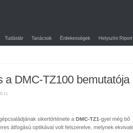
Tudástár
Tanácsok
Érdekességek
Helyszíni Riport
s a DMC-TZ100 bemutatója
0.11
 gépcsaládjának sikertörténete a
DMC-TZ1
-gyel még bő
eres átfogású optikával volt felszerelve, melynek ekvival