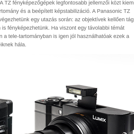
 A TZ fényképezőgépek legfontosabb jellemzői közt kie
artomány és a beépített képstabilizáció. A Panasonic TZ
lvégezhetünk egy utazás során: az objektívek kellően tág
n is fényképezhetünk. Ha viszont egy távolabbi témát
n a tele-tartományban is igen jól használhatóak ezek a
iknek hála.