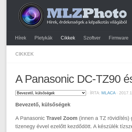
Hírek
Pletykák
Cikkek
Szoftver
Firmware
CIKKEK
A Panasonic DC-TZ90 é
·
ÍRTA:
MLACA
· 2017.1
Bevezető, külsőségek
A Panasonic
Travel Zoom
(innen a TZ rövidítés)
tizenegy évvel ezelőtt kezdődött. A készülék tízsz