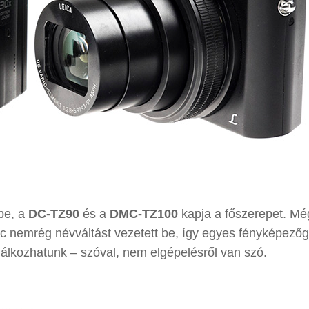
pe, a
DC-TZ90
és a
DMC-TZ100
kapja a főszerepet. Mé
onic nemrég névváltást vezetett be, így egyes fényképező
lálkozhatunk – szóval, nem elgépelésről van szó.