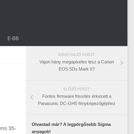
E-BB
KÖVETKEZŐ POSZT
Vajon hány megapixeles lesz a Canon
EOS 5Ds Mark II?
ELŐZŐ POSZT
Fontos firmware frissítés érkezett a
Panasonic DC-GH5 fényképezőgéphez
Olvastad már? A legpörgősebb Sigma
ens 35-
anyagok!