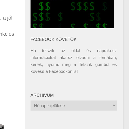
 a jól
unkciós
FACEBOOK KÖVETŐK
Ha tetszik az oldal és naprakész
információkat akarsz olvasni a témában,
kérlek, nyomd meg a Tetszik gombot és
kövess a
Facebookon
is!
ARCHÍVUM
Archívum