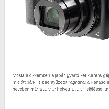
Mostani cikkemben a japán gyártó két kurrens gé
mielőtt bárki is billentyűzetet ragadna: a Panas
nevében már a „DMC” helyett a „DC” jelöléssel ta