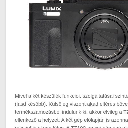
Mivel a két készülék funkciói, szolgáltatásai szi
(lásd később). Külsőleg viszont akad eltérés bőve
termékszámozásból indulunk ki, akkor elvileg a
ellenkező a helyzet. A két gép előlapján is azon