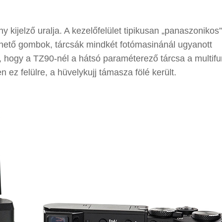
 kijelző uralja. A kezelőfelület tipikusan „panaszonikos”:
lhető gombok, tárcsák mindkét fotómasinánál ugyanott
t, hogy a TZ90-nél a hátsó paraméterező tárcsa a multif
ez felülre, a hüvelykujj támasza fölé került.