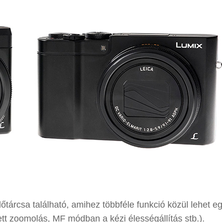
őtárcsa található, amihez többféle funkció közül lehet eg
ett zoomolás, MF módban a kézi élességállítás stb.).