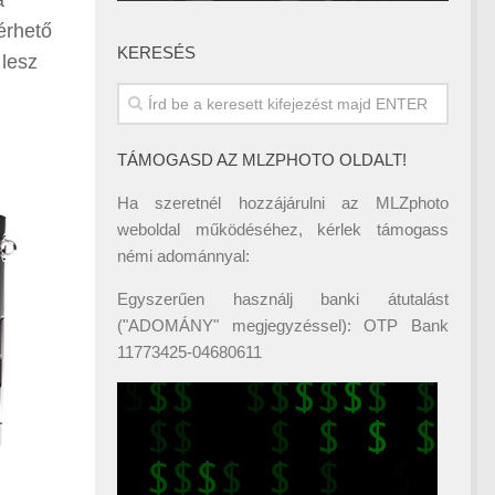
a
érhető
KERESÉS
 lesz
TÁMOGASD AZ MLZPHOTO OLDALT!
Ha szeretnél hozzájárulni az MLZphoto
weboldal működéséhez, kérlek támogass
némi adománnyal:
Egyszerűen használj banki átutalást
("ADOMÁNY" megjegyzéssel): OTP Bank
11773425-04680611