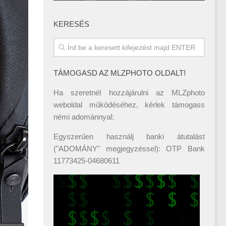
KERESÉS
TÁMOGASD AZ MLZPHOTO OLDALT!
Ha szeretnél hozzájárulni az MLZphoto
weboldal működéséhez, kérlek támogass
némi adománnyal:
Egyszerűen használj banki átutalást
("ADOMÁNY" megjegyzéssel): OTP Bank
11773425-04680611