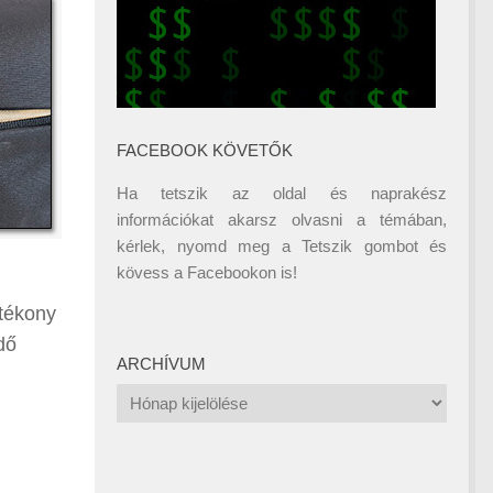
FACEBOOK KÖVETŐK
Ha tetszik az oldal és naprakész
információkat akarsz olvasni a témában,
kérlek, nyomd meg a Tetszik gombot és
kövess a
Facebookon
is!
ótékony
dő
ARCHÍVUM
Archívum