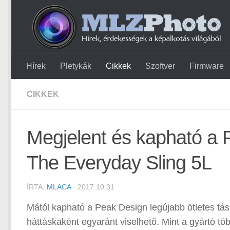
Hírek
Pletykák
Cikkek
Szoftver
Firmware
CIKKEK
Megjelent és kapható a P
The Everyday Sling 5L
ÍRTA:
MLACA
· 2017.10.31
Mától kapható a Peak Design legújabb ötletes tás
háttáskaként egyaránt viselhető. Mint a gyártó töb