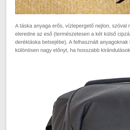
A táska anyaga erős, vízlepergető nejlon, szóval 
eleredne az eső (természetesen a két külső cipzár 
deréktáska belsejébe). A felhasznált anyagoknak
különösen nagy előnyt, ha hosszabb kirándulások