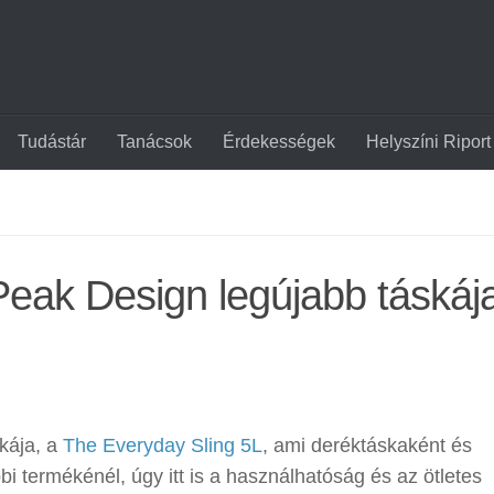
Tudástár
Tanácsok
Érdekességek
Helyszíni Riport
eak Design legújabb táskája
kája, a
The Everyday Sling 5L
, ami deréktáskaként és
bi termékénél, úgy itt is a használhatóság és az ötletes