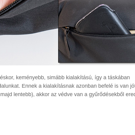
eléskor, keményebb, simább kialakítású, így a táskában
dalunkat. Ennek a kialakításnak azonban befelé is van j
d majd lentebb), akkor az védve van a gyűrődésekből ere