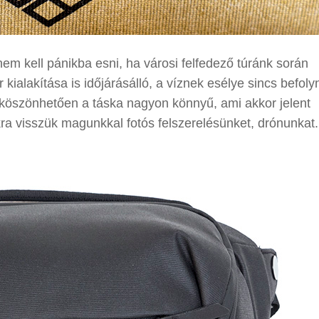
nem kell pánikba esni, ha városi felfedező túránk során
kialakítása is időjárásálló, a víznek esélye sincs befolyn
 köszönhetően a táska nagyon könnyű, ami akkor jelent
ra visszük magunkkal fotós felszerelésünket, drónunkat.