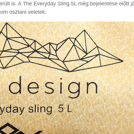
került is. A The Everyday Sling 5L még bejelentése előtt já
om osztani veletek.