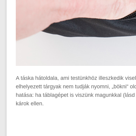
A táska hátoldala, ami testünkhöz illeszkedik vis
elhelyezett tárgyak nem tudják nyomni, „bökni” ol
hatása: ha táblagépet is viszünk magunkkal (lás
károk ellen.