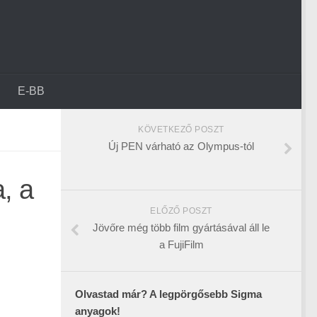
E-BB
KÖVETKEZŐ POSZT
Új PEN várható az Olympus-tól
, a
ELŐZŐ POSZT
Jövőre még több film gyártásával áll le
a FujiFilm
Olvastad már? A legpörgősebb Sigma
anyagok!