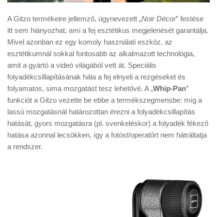
A Gitzo termékeire jellemző, úgynevezett „
Noir Décor
” festése
itt sem hiányozhat, ami a fej esztétikus megjelenését garantálja.
Mivel azonban ez egy komoly használati eszköz, az
esztétikumnál sokkal fontosabb az alkalmazott technológia,
amit a gyártó a videó világából vett át. Speciális
folyadékcsillapításának hála a fej elnyeli a rezgéseket és
folyamatos, sima mozgatást tesz lehetővé. A „
Whip-Pan
”
funkciót a Gitzo vezette be ebbe a termékszegmensbe: míg a
lassú mozgatásnál határozottan érezni a folyadékcsillapítás
hatását, gyors mozgatásra (pl. svenkeléskor) a folyadék fékező
hatása azonnal lecsökken, így a fotóst/operatőrt nem hátráltatja
a rendszer.