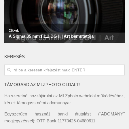
KERESÉS
TÁMOGASD AZ MLZPHOTO OLDALT!
Ha szeretnél hozzájárulni az MLZphoto weboldal működéséhez,
kérlek támogass némi adománnyal:
Egyszerűen használj banki átutalást ("ADOMÁNY"
megjegyzéssel): OTP Bank 11773425-04680611