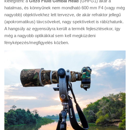
kielégíteni: a
Gitzo Fluid Gimbal Head
(GHFG1) akár a
Tanácsok
hatalmas, és könnyűnek nem mondható 600 mm F4 (vagy még
Érdekességek
nagyobb) objektívekhez lett tervezve, de akár refraktor jellegű
(apokromatikus) távcsöveket, nagy spektíveket is rábízhatunk.
Helyszíni Riport
A hangsúly az egyensúlyra került a termék fejlesztésekor, így
E-BB
még a nagyobb optikákkal sem kell megküzdeni
fényképezés/megfigyelés közben.