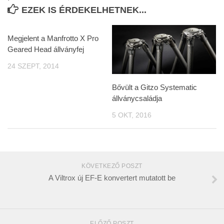
EZEK IS ÉRDEKELHETNEK...
Megjelent a Manfrotto X Pro
Geared Head állványfej
24 SZEPT, 2014
Bővült a Gitzo Systematic
állványcsaládja
5 OKT, 2016
KÖVETKEZŐ POSZT
A Viltrox új EF-E konvertert mutatott be
ELŐZŐ POSZT