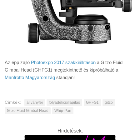
Az épp zajló
Photoexpo 2017 szakkiállításon
a Gitzo Fluid
Gimbal Head (GHFG1) megtekinthető és kipróbálható a
Manfrotto Magyarország
standján!
Címkék:
állványfej
folyadékcsillapítás
GHFG1
gitzo
Gitzo Fluid Gimbal Head
Whip-Pan
Hirdetések: