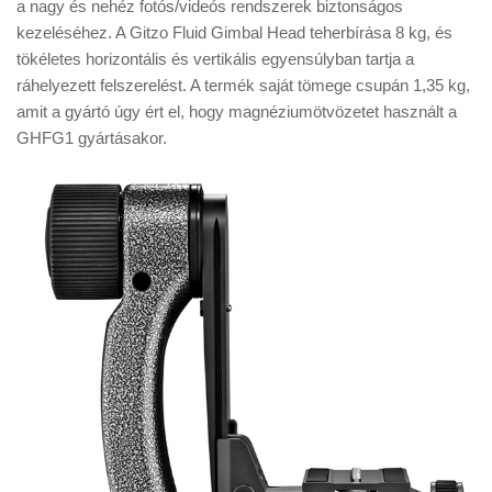
a nagy és nehéz fotós/videós rendszerek biztonságos
kezeléséhez. A Gitzo Fluid Gimbal Head teherbírása 8 kg, és
tökéletes horizontális és vertikális egyensúlyban tartja a
ráhelyezett felszerelést. A termék saját tömege csupán 1,35 kg,
amit a gyártó úgy ért el, hogy magnéziumötvözetet használt a
GHFG1 gyártásakor.