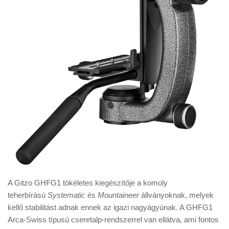
A Gitzo GHFG1 tökéletes kiegészítője a komoly
teherbírású
Systematic
és
Mountaineer
állványoknak, melyek
kellő stabilitást adnak ennek az igazi nagyágyúnak. A GHFG1
Arca-Swiss típusú cseretalp-rendszerrel van ellátva, ami fontos