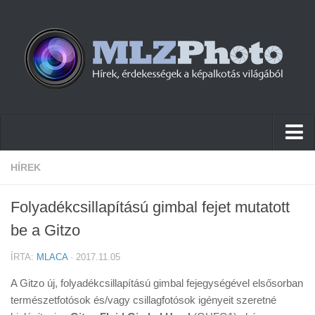
Hírek
HÍREK
Pletykák
Folyadékcsillapítású gimbal fejet mutatott
Cikkek
be a Gitzo
Szoftver
ÍRTA:
MLACA
· 2017.11.05
Firmware
A Gitzo új, folyadékcsillapítású gimbal fejegységével elsősorban
Tudástár
természetfotósok és/vagy csillagfotósok igényeit szeretné