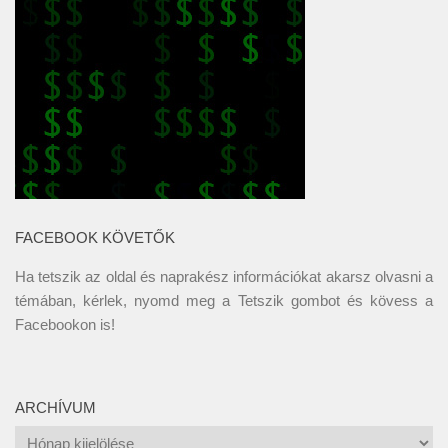
FACEBOOK KÖVETŐK
Ha tetszik az oldal és naprakész információkat akarsz olvasni a
témában, kérlek, nyomd meg a Tetszik gombot és kövess a
Facebookon
is!
ARCHÍVUM
Archívum