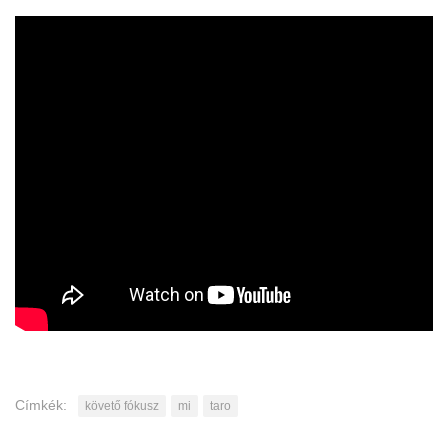
Címkék:
követő fókusz
mi
taro