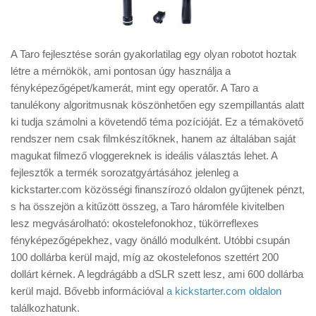
A Taro fejlesztése során gyakorlatilag egy olyan robotot hoztak
létre a mérnökök, ami pontosan úgy használja a
fényképezőgépet/kamerát, mint egy operatőr. A Taro a
tanulékony algoritmusnak köszönhetően egy szempillantás alatt
ki tudja számolni a követendő téma pozícióját. Ez a témakövető
rendszer nem csak filmkészítőknek, hanem az általában saját
magukat filmező vloggereknek is ideális választás lehet. A
fejlesztők a termék sorozatgyártásához jelenleg a
kickstarter.com közösségi finanszírozó oldalon gyűjtenek pénzt,
s ha összejön a kitűzött összeg, a Taro háromféle kivitelben
lesz megvásárolható: okostelefonokhoz, tükörreflexes
fényképezőgépekhez, vagy önálló modulként. Utóbbi csupán
100 dollárba kerül majd, míg az okostelefonos szettért 200
dollárt kérnek. A legdrágább a dSLR szett lesz, ami 600 dollárba
kerül majd. Bővebb információval
a kickstarter.com oldalon
találkozhatunk.