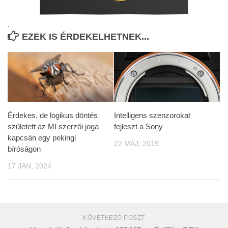
.
EZEK IS ÉRDEKELHETNEK...
Érdekes, de logikus döntés
Intelligens szenzorokat
született az MI szerzői joga
fejleszt a Sony
kapcsán egy pekingi
22 MÁJ, 2019
bíróságon
17 JAN, 2024
KÖVETKEZŐ POSZT