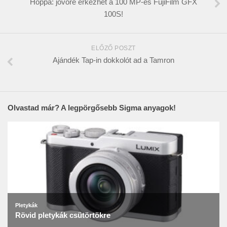
Hoppá: jövőre érkezhet a 100 MP-es FujiFilm GFX
100S!
ELŐZŐ POSZT
Ajándék Tap-in dokkolót ad a Tamron
Olvastad már? A legpörgősebb Sigma anyagok!