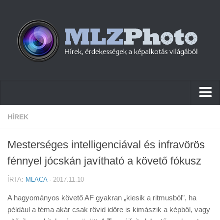
Hírek
HÍREK
Pletykák
Mesterséges intelligenciával és infravörös
Cikkek
fénnyel jócskán javítható a követő fókusz
Szoftver
ÍRTA:
MLACA
· 2017.11.10
Firmware
A hagyományos követő AF gyakran „kiesik a ritmusból”, ha
Tudástár
például a téma akár csak rövid időre is kimászik a képből, vagy