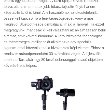
eltűnik egy kitakarás mögött. A
Taro
újfajta követő rendszert
Tanácsok
tervezett, ami nem csak jobb fókuszteljesítményt, hanem
Érdekességek
képstabilizációt is kínál. A felhasználónak az okostelefonját
össze kell kapcsolnia a fényképezőgépével, vagy a már
Helyszíni Riport
meglévő, Bluetooth-szos gimbaljával, majd a Taróval. Ha ezzel
E-BB
megvagyunk, már csak ki kell választani az alkalmazáson belül
a témát, amit követni kívánunk. A Taro infravörös technológiát
és mesterséges intelligenciát alkalmazva egy speciális
algoritmussal követni kezdi a kiválasztott képi elemet. Ehhez a
rendszer másodpercenként 30 számítást végez. A fejlesztők
szerint a Taro akár egy 80 km/ó sebességgel haladó objektum
követésére is képes.