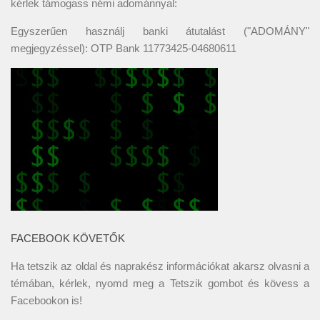
kérlek támogass némi adománnyal:
Egyszerűen használj banki átutalást ("ADOMÁNY"
megjegyzéssel): OTP Bank 11773425-04680611
FACEBOOK KÖVETŐK
Ha tetszik az oldal és naprakész információkat akarsz olvasni a
témában, kérlek, nyomd meg a Tetszik gombot és kövess a
Facebookon
is!