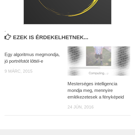
.
EZEK IS ÉRDEKELHETNEK...
Egy algoritmus megmondja,
jó portréfotót lőttél-e
9 MÁRC, 2015
Mesterséges intelligencia
mondja meg, mennyire
emlékezetesek a fényképeid
24 JÚN, 2016