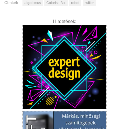
Címkék:
algoritmus
Colorise Bot
robot
twitter
Hirdetések: