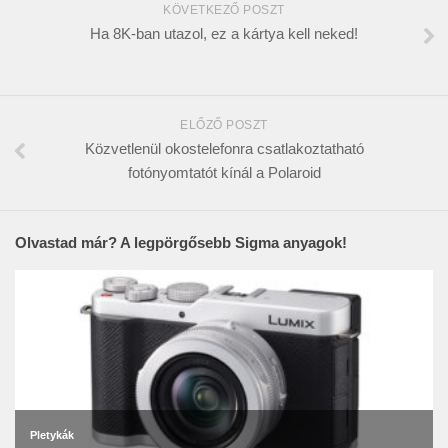
KÖVETKEZŐ POSZT
Ha 8K-ban utazol, ez a kártya kell neked!
ELŐZŐ POSZT
Közvetlenül okostelefonra csatlakoztatható
fotónyomtatót kínál a Polaroid
Olvastad már? A legpörgősebb Sigma anyagok!