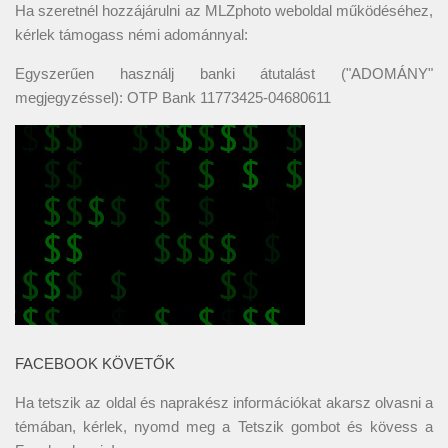
Ha szeretnél hozzájárulni az MLZphoto weboldal működéséhez,
kérlek támogass némi adománnyal:
Egyszerűen használj banki átutalást ("ADOMÁNY"
megjegyzéssel): OTP Bank 11773425-04680611
FACEBOOK KÖVETŐK
Ha tetszik az oldal és naprakész információkat akarsz olvasni a
témában, kérlek, nyomd meg a Tetszik gombot és kövess a