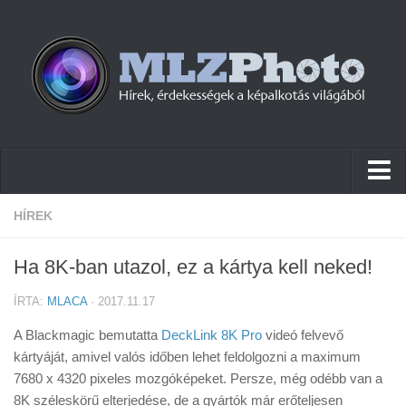
Hírek
HÍREK
Pletykák
Ha 8K-ban utazol, ez a kártya kell neked!
Cikkek
ÍRTA:
MLACA
· 2017.11.17
Szoftver
A Blackmagic bemutatta
DeckLink 8K Pro
videó felvevő
Firmware
kártyáját, amivel valós időben lehet feldolgozni a maximum
7680 x 4320 pixeles mozgóképeket. Persze, még odébb van a
Tudástár
8K széleskörű elterjedése, de a gyártók már erőteljesen