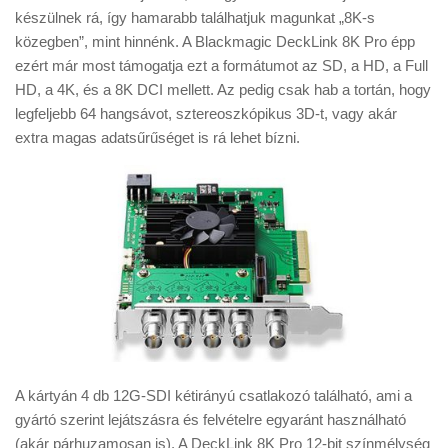
Tanácsok
készülnek rá, így hamarabb találhatjuk magunkat „8K-s
közegben”, mint hinnénk. A Blackmagic DeckLink 8K Pro épp
Érdekességek
ezért már most támogatja ezt a formátumot az SD, a HD, a Full
Helyszíni Riport
HD, a 4K, és a 8K DCI mellett. Az pedig csak hab a tortán, hogy
legfeljebb 64 hangsávot, sztereoszkópikus 3D-t, vagy akár
E-BB
extra magas adatsűrűséget is rá lehet bízni.
A kártyán 4 db 12G-SDI kétirányú csatlakozó található, ami a
gyártó szerint lejátszásra és felvételre egyaránt használható
(akár párhuzamosan is). A DeckLink 8K Pro 12-bit színmélység