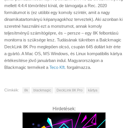
mellett 4:4:4 tömörítést kínál, de támogatja a Rec. 2020
formátumot is (ez utóbbi egy komoly színtér, amit a nagy
dinamikatartományú képanyagokhoz terveztek). Aki azonban ki
szeretné használni ezt a monstrumot, annak komoly
teljesítményű számítógépre, és – persze – egy 8K felbontású
monitorra is szüksége lesz. Tudásának tükrében a Balckmagic
DeckLink 8K Pro meglepően olcsó, csupán 645 dollárt kér érte
a gyártó. A Mac OS, MS Windows, és Linux kompatibilis kártya
értékesítése jövő januárban indul. Magyarországon a
Blackmagic termékeit a
Teco Kft.
forgalmazza.
Címkék:
8k
blackmagic
DeckLink 8K Pro
kártya
Hirdetések: