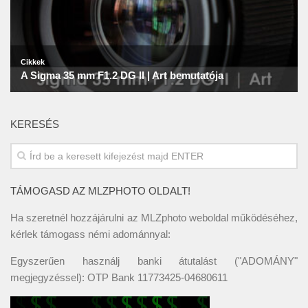
KERESÉS
TÁMOGASD AZ MLZPHOTO OLDALT!
Ha szeretnél hozzájárulni az MLZphoto weboldal működéséhez,
kérlek támogass némi adománnyal:
Egyszerűen használj banki átutalást ("ADOMÁNY"
megjegyzéssel): OTP Bank 11773425-04680611