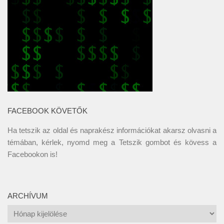
FACEBOOK KÖVETŐK
Ha tetszik az oldal és naprakész információkat akarsz olvasni a
témában, kérlek, nyomd meg a Tetszik gombot és kövess a
Facebookon
is!
ARCHÍVUM
Archívum