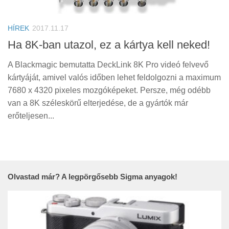
Tanácsok
Érdekességek
HÍREK
2017.11.17
Helyszíni Riport
Ha 8K-ban utazol, ez a kártya kell neked!
E-BB
A Blackmagic bemutatta DeckLink 8K Pro videó felvevő
kártyáját, amivel valós időben lehet feldolgozni a maximum
7680 x 4320 pixeles mozgóképeket. Persze, még odébb
van a 8K széleskörű elterjedése, de a gyártók már
erőteljesen...
Olvastad már? A legpörgősebb Sigma anyagok!