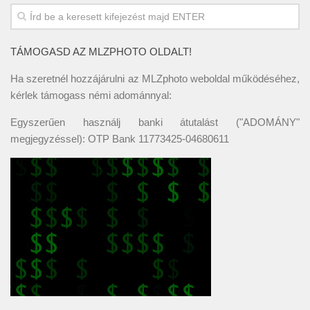
TÁMOGASD AZ MLZPHOTO OLDALT!
Ha szeretnél hozzájárulni az MLZphoto weboldal működéséhez,
kérlek támogass némi adománnyal:
Egyszerűen használj banki átutalást ("ADOMÁNY"
megjegyzéssel): OTP Bank 11773425-04680611