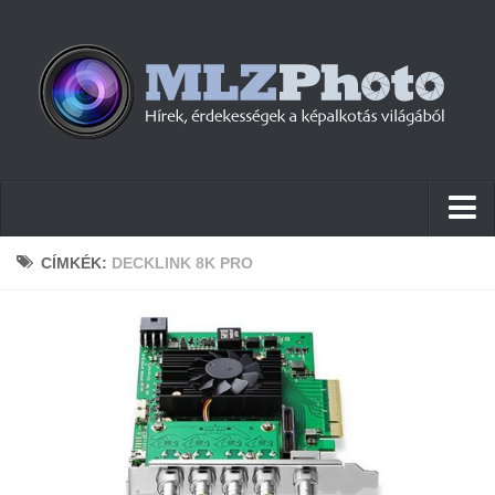
Hírek
CÍMKÉK:
DECKLINK 8K PRO
Pletykák
Cikkek
Szoftver
Firmware
Tudástár