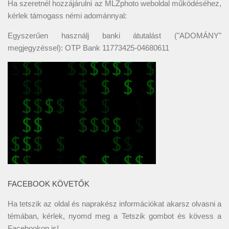
Ha szeretnél hozzájárulni az MLZphoto weboldal működéséhez,
kérlek támogass némi adománnyal:
Egyszerűen használj banki átutalást ("ADOMÁNY"
megjegyzéssel): OTP Bank 11773425-04680611
FACEBOOK KÖVETŐK
Ha tetszik az oldal és naprakész információkat akarsz olvasni a
témában, kérlek, nyomd meg a Tetszik gombot és kövess a
Facebookon
is!