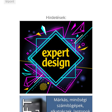
tripont
Hirdetések: