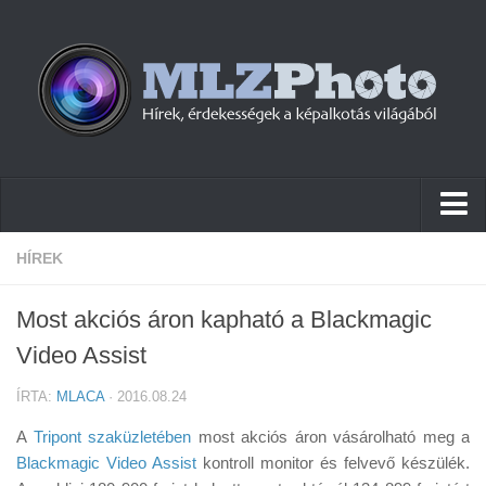
Hírek
HÍREK
Pletykák
Most akciós áron kapható a Blackmagic
Cikkek
Video Assist
Szoftver
ÍRTA:
MLACA
· 2016.08.24
Firmware
A
Tripont szaküzletében
most akciós áron vásárolható meg a
Tudástár
Blackmagic Video Assist
kontroll monitor és felvevő készülék.