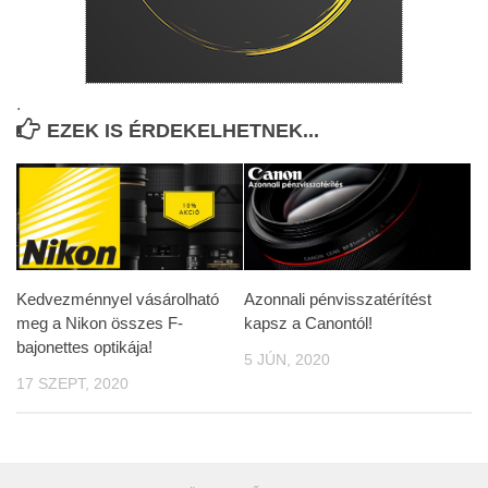
.
EZEK IS ÉRDEKELHETNEK...
Kedvezménnyel vásárolható
Azonnali pénvisszatérítést
meg a Nikon összes F-
kapsz a Canontól!
bajonettes optikája!
5 JÚN, 2020
17 SZEPT, 2020