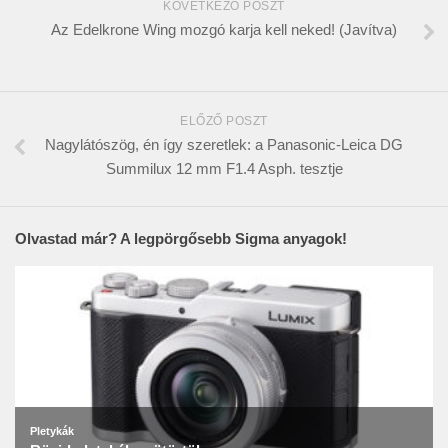
KÖVETKEZŐ POSZT
Az Edelkrone Wing mozgó karja kell neked! (Javítva)
ELŐZŐ POSZT
Nagylátószög, én így szeretlek: a Panasonic-Leica DG
Summilux 12 mm F1.4 Asph. tesztje
Olvastad már? A legpörgősebb Sigma anyagok!