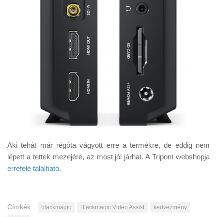
Aki tehát már régóta vágyott erre a termékre, de eddig nem
lépett a tettek mezejére, az most jól járhat. A Tripont webshopja
errefelé található
.
Címkék:
blackmagic
Blackmagic Video Assist
kedvezmény