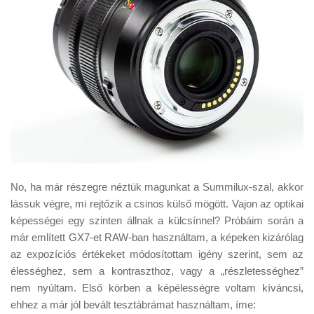
No, ha már részegre néztük magunkat a Summilux-szal, akkor
lássuk végre, mi rejtőzik a csinos külső mögött. Vajon az optikai
képességei egy szinten állnak a külcsínnel? Próbáim során a
már említett GX7-et RAW-ban használtam, a képeken kizárólag
az expozíciós értékeket módosítottam igény szerint, sem az
élességhez, sem a kontraszthoz, vagy a „részletességhez”
nem nyúltam. Első körben a képélességre voltam kíváncsi,
ehhez a már jól bevált tesztábrámat használtam, íme: