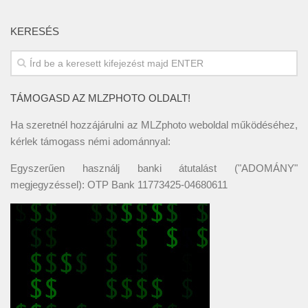
KERESÉS
TÁMOGASD AZ MLZPHOTO OLDALT!
Ha szeretnél hozzájárulni az MLZphoto weboldal működéséhez,
kérlek támogass némi adománnyal:
Egyszerűen használj banki átutalást ("ADOMÁNY"
megjegyzéssel): OTP Bank 11773425-04680611