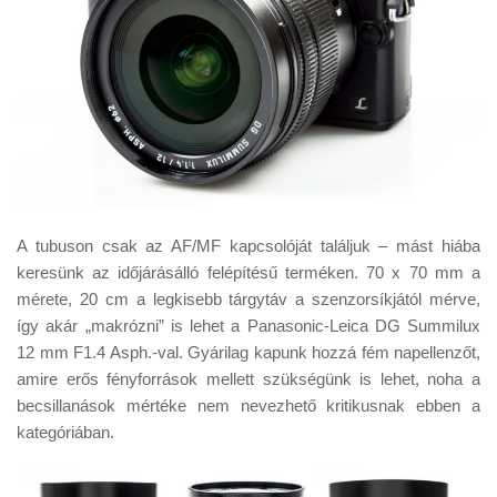
A tubuson csak az AF/MF kapcsolóját találjuk – mást hiába
keresünk az időjárásálló felépítésű terméken. 70 x 70 mm a
mérete, 20 cm a legkisebb tárgytáv a szenzorsíkjától mérve,
így akár „makrózni” is lehet a Panasonic-Leica DG Summilux
12 mm F1.4 Asph.-val. Gyárilag kapunk hozzá fém napellenzőt,
amire erős fényforrások mellett szükségünk is lehet, noha a
becsillanások mértéke nem nevezhető kritikusnak ebben a
kategóriában.