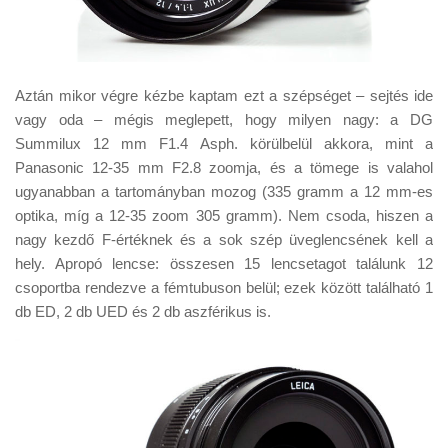
Aztán mikor végre kézbe kaptam ezt a szépséget – sejtés ide
vagy oda – mégis meglepett, hogy milyen nagy: a DG
Summilux 12 mm F1.4 Asph. körülbelül akkora, mint a
Panasonic 12-35 mm F2.8 zoomja, és a tömege is valahol
ugyanabban a tartományban mozog (335 gramm a 12 mm-es
optika, míg a 12-35 zoom 305 gramm). Nem csoda, hiszen a
nagy kezdő F-értéknek és a sok szép üveglencsének kell a
hely. Apropó lencse: összesen 15 lencsetagot találunk 12
csoportba rendezve a fémtubuson belül; ezek között található 1
db ED, 2 db UED és 2 db aszférikus is.