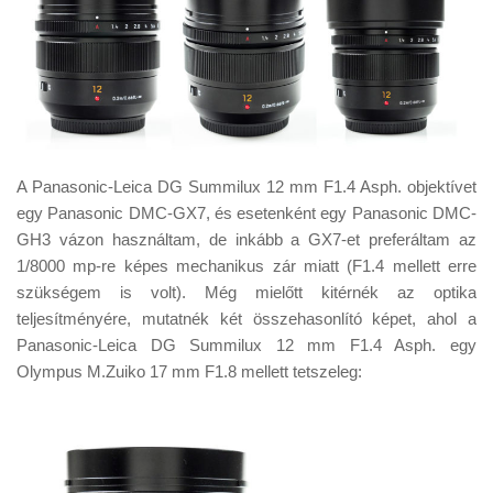
A Panasonic-Leica DG Summilux 12 mm F1.4 Asph. objektívet
egy Panasonic DMC-GX7, és esetenként egy Panasonic DMC-
GH3 vázon használtam, de inkább a GX7-et preferáltam az
1/8000 mp-re képes mechanikus zár miatt (F1.4 mellett erre
szükségem is volt). Még mielőtt kitérnék az optika
teljesítményére, mutatnék két összehasonlító képet, ahol a
Panasonic-Leica DG Summilux 12 mm F1.4 Asph. egy
Olympus M.Zuiko 17 mm F1.8 mellett tetszeleg: