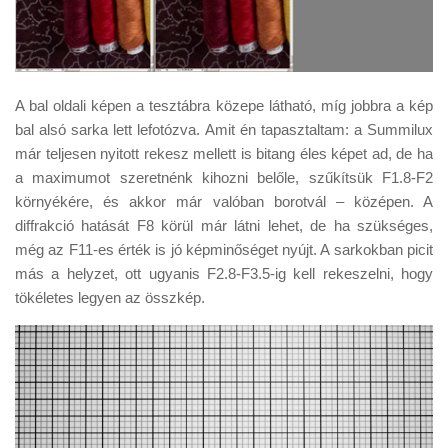
A bal oldali képen a tesztábra közepe látható, míg jobbra a kép
bal alsó sarka lett lefotózva. Amit én tapasztaltam: a Summilux
már teljesen nyitott rekesz mellett is bitang éles képet ad, de ha
a maximumot szeretnénk kihozni belőle, szűkítsük F1.8-F2
környékére, és akkor már valóban borotvál – középen. A
diffrakció hatását F8 körül már látni lehet, de ha szükséges,
még az F11-es érték is jó képminőséget nyújt. A sarkokban picit
más a helyzet, ott ugyanis F2.8-F3.5-ig kell rekeszelni, hogy
tökéletes legyen az összkép.