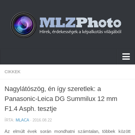
Hírek
CIKKEK
Pletykák
Nagylátószög, én így szeretlek: a
Cikkek
Panasonic-Leica DG Summilux 12 mm
Szoftver
F1.4 Asph. tesztje
Firmware
ÍRTA:
MLACA
· 2016.08.22
Tudástár
Az elmúlt évek során mondhatni számtalan, többek között