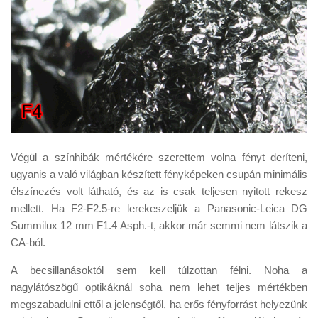
Végül a színhibák mértékére szerettem volna fényt deríteni,
ugyanis a való világban készített fényképeken csupán minimális
élszínezés volt látható, és az is csak teljesen nyitott rekesz
mellett. Ha F2-F2.5-re lerekeszeljük a Panasonic-Leica DG
Summilux 12 mm F1.4 Asph.-t, akkor már semmi nem látszik a
CA-ból.
A becsillanásoktól sem kell túlzottan félni. Noha a
nagylátószögű optikáknál soha nem lehet teljes mértékben
megszabadulni ettől a jelenségtől, ha erős fényforrást helyezünk