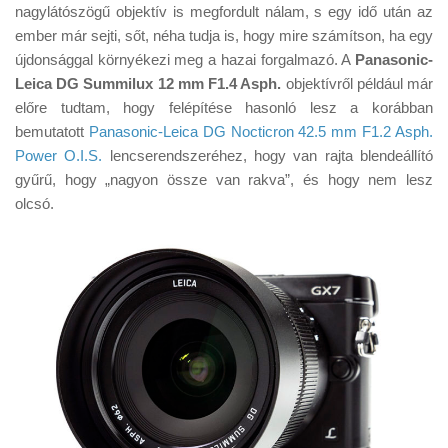
Tanácsok
nagylátószögű objektív is megfordult nálam, s egy idő után az
ember már sejti, sőt, néha tudja is, hogy mire számítson, ha egy
Érdekességek
újdonsággal környékezi meg a hazai forgalmazó. A
Panasonic-
Helyszíni Riport
Leica DG Summilux 12 mm F1.4 Asph.
objektívről például már
előre tudtam, hogy felépítése hasonló lesz a korábban
E-BB
bemutatott
Panasonic-Leica DG Nocticron 42.5 mm F1.2 Asph.
Power O.I.S.
lencserendszeréhez, hogy van rajta blendeállító
gyűrű, hogy „nagyon össze van rakva”, és hogy nem lesz
olcsó.