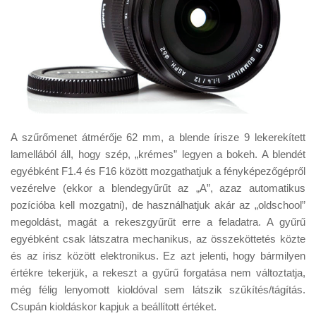
A szűrőmenet átmérője 62 mm, a blende írisze 9 lekerekített
lamellából áll, hogy szép, „krémes” legyen a bokeh. A blendét
egyébként F1.4 és F16 között mozgathatjuk a fényképezőgépről
vezérelve (ekkor a blendegyűrűt az „A”, azaz automatikus
pozícióba kell mozgatni), de használhatjuk akár az „oldschool”
megoldást, magát a rekeszgyűrűt erre a feladatra. A gyűrű
egyébként csak látszatra mechanikus, az összeköttetés közte
és az írisz között elektronikus. Ez azt jelenti, hogy bármilyen
értékre tekerjük, a rekeszt a gyűrű forgatása nem változtatja,
még félig lenyomott kioldóval sem látszik szűkítés/tágítás.
Csupán kioldáskor kapjuk a beállított értéket.