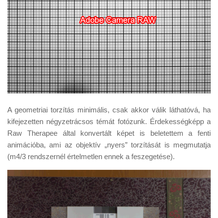
A geometriai torzítás minimális, csak akkor válik láthatóvá, ha
kifejezetten négyzetrácsos témát fotózunk. Érdekességképp a
Raw Therapee által konvertált képet is beletettem a fenti
animációba, ami az objektív „nyers” torzítását is megmutatja
(m4/3 rendszernél értelmetlen ennek a feszegetése).