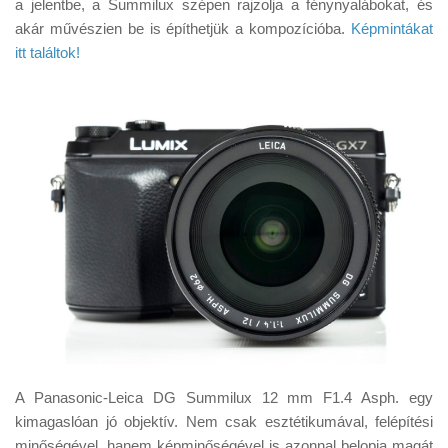
a jelentbe, a Summilux szépen rajzolja a fénynyalábokat, és
akár művészien be is építhetjük a kompozícióba.
Képmintákat
itt találtok!
A Panasonic-Leica DG Summilux 12 mm F1.4 Asph. egy
kimagaslóan jó objektív. Nem csak esztétikumával, felépítési
minőségével, hanem képminőségével is azonnal belopja magát