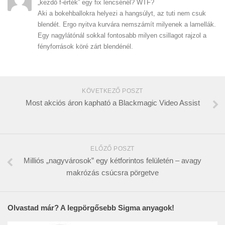
„kezdő f-érték” egy fix lencsénél? WTF?
Aki a bokehballokra helyezi a hangsúlyt, az tuti nem csuk
blendét. Ergo nyitva kurvára nemszámít milyenek a lamellák.
Egy nagylátónál sokkal fontosabb milyen csillagot rajzol a
fényforrások köré zárt blendénél.
KÖVETKEZŐ POSZT
Most akciós áron kapható a Blackmagic Video Assist
ELŐZŐ POSZT
Milliós „nagyvárosok” egy kétforintos felületén – avagy
makrózás csúcsra pörgetve
Olvastad már? A legpörgősebb Sigma anyagok!