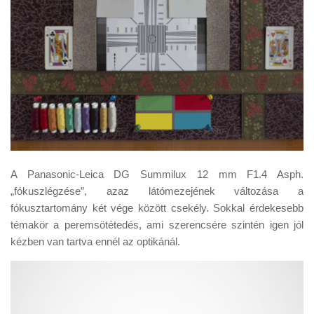
A Panasonic-Leica DG Summilux 12 mm F1.4 Asph.
„fókuszlégzése”, azaz látómezejének változása a
fókusztartomány két vége között csekély. Sokkal érdekesebb
témakör a peremsötétedés, ami szerencsére szintén igen jól
kézben van tartva ennél az optikánál.