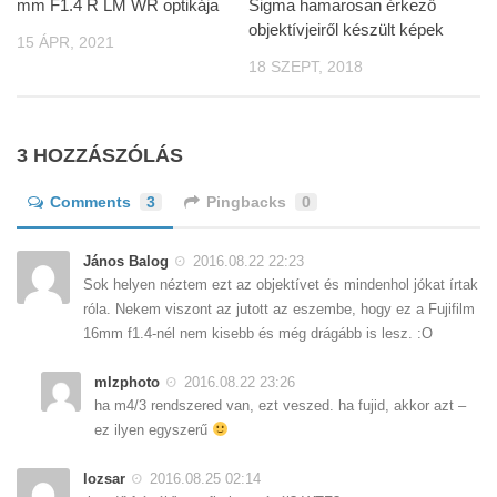
mm F1.4 R LM WR optikája
Sigma hamarosan érkező
objektívjeiről készült képek
15 ÁPR, 2021
18 SZEPT, 2018
3 HOZZÁSZÓLÁS
Comments
3
Pingbacks
0
János Balog
2016.08.22 22:23
Sok helyen néztem ezt az objektívet és mindenhol jókat írtak
róla. Nekem viszont az jutott az eszembe, hogy ez a Fujifilm
16mm f1.4-nél nem kisebb és még drágább is lesz. :O
mlzphoto
2016.08.22 23:26
ha m4/3 rendszered van, ezt veszed. ha fujid, akkor azt –
ez ilyen egyszerű
lozsar
2016.08.25 02:14