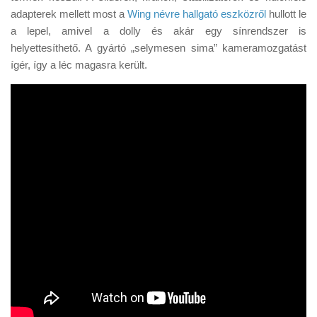
adapterek mellett most a
Wing névre hallgató eszközről
hullott le
a lepel, amivel a dolly és akár egy sínrendszer is
helyettesíthető. A gyártó „selymesen sima” kameramozgatást
ígér, így a léc magasra került.