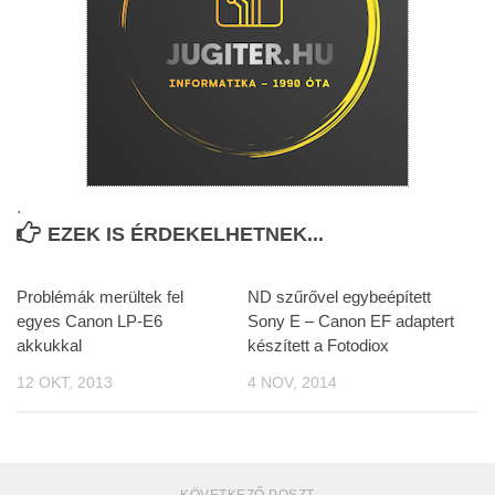
.
EZEK IS ÉRDEKELHETNEK...
Problémák merültek fel
ND szűrővel egybeépített
egyes Canon LP-E6
Sony E – Canon EF adaptert
akkukkal
készített a Fotodiox
12 OKT, 2013
4 NOV, 2014