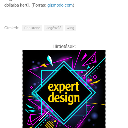
dollárba kerül. (Forrás:
gizmodo.com
)
Címkék:
Edelkrone
kiegészítő
wing
Hirdetések: