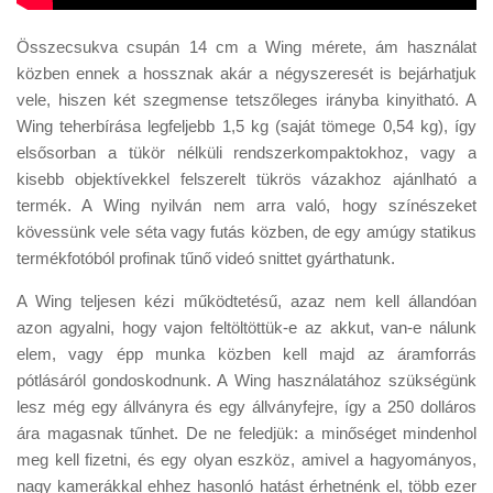
Összecsukva csupán 14 cm a Wing mérete, ám használat
közben ennek a hossznak akár a négyszeresét is bejárhatjuk
vele, hiszen két szegmense tetszőleges irányba kinyitható. A
Wing teherbírása legfeljebb 1,5 kg (saját tömege 0,54 kg), így
elsősorban a tükör nélküli rendszerkompaktokhoz, vagy a
kisebb objektívekkel felszerelt tükrös vázakhoz ajánlható a
termék. A Wing nyilván nem arra való, hogy színészeket
kövessünk vele séta vagy futás közben, de egy amúgy statikus
termékfotóból profinak tűnő videó snittet gyárthatunk.
A Wing teljesen kézi működtetésű, azaz nem kell állandóan
azon agyalni, hogy vajon feltöltöttük-e az akkut, van-e nálunk
elem, vagy épp munka közben kell majd az áramforrás
pótlásáról gondoskodnunk. A Wing használatához szükségünk
lesz még egy állványra és egy állványfejre, így a 250 dolláros
ára magasnak tűnhet. De ne feledjük: a minőséget mindenhol
meg kell fizetni, és egy olyan eszköz, amivel a hagyományos,
nagy kamerákkal ehhez hasonló hatást érhetnénk el, több ezer