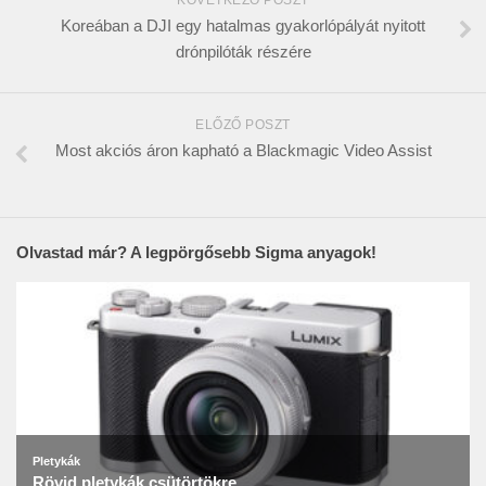
KÖVETKEZŐ POSZT
Koreában a DJI egy hatalmas gyakorlópályát nyitott
drónpilóták részére
ELŐZŐ POSZT
Most akciós áron kapható a Blackmagic Video Assist
Olvastad már? A legpörgősebb Sigma anyagok!