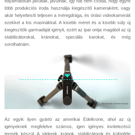
folyamatosan javultak, javulnak, így hát nem csoda, hogy egyre
Tanácsok
több produkciós iroda használja kiegészítő kameraként, vagy
Érdekességek
akár helyettesíti teljesen a méregdrága, és óriási videokameráit
ezekkel a kis masinákkal. A kisebb méret és a kisebb súly új
Helyszíni Riport
kiegészítők garmadáját igényli, ezért az ipar ontja magából az új
E-BB
stabilizátorokat, kránokat, speciális karokat, és még
sorolhatnám.
Az egyik ilyen gyártó az amerikai Edelkrone, ahol az új
igényeknek megfelelve számos, igen igényes kivitelezésű
termék készül. A sliderek, kránok, stabilizátorok és különféle