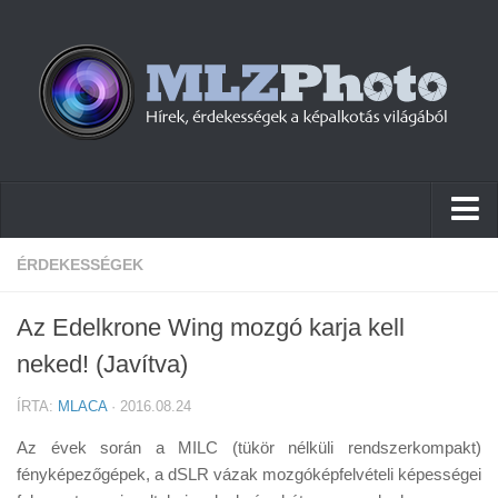
Hírek
ÉRDEKESSÉGEK
Pletykák
Az Edelkrone Wing mozgó karja kell
Cikkek
neked! (Javítva)
Szoftver
ÍRTA:
MLACA
· 2016.08.24
Firmware
Az évek során a MILC (tükör nélküli rendszerkompakt)
Tudástár
fényképezőgépek, a dSLR vázak mozgóképfelvételi képességei