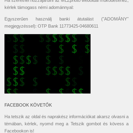
Ha szeretnél hozzájárulni az MLZphoto weboldal működéséhez,
kérlek támogass némi adománnyal:
Egyszerűen használj banki átutalást ("ADOMÁNY"
megjegyzéssel): OTP Bank 11773425-04680611
FACEBOOK KÖVETŐK
Ha tetszik az oldal és naprakész információkat akarsz olvasni a
témában, kérlek, nyomd meg a Tetszik gombot és kövess a
Facebookon
is!