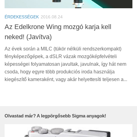
Tanácsok
Érdekességek
ÉRDEKESSÉGEK
2016.08.24
Helyszíni Riport
Az Edelkrone Wing mozgó karja kell
neked! (Javítva)
E-BB
Az évek során a MILC (tükör nélküli rendszerkompakt)
fényképezőgépek, a dSLR vázak mozgóképfelvételi
képességei folyamatosan javultak, javulnak, így hát nem
csoda, hogy egyre több produkciós iroda használja
kiegészítő kameraként, vagy akár helyettesíti teljesen a...
Olvastad már? A legpörgősebb Sigma anyagok!