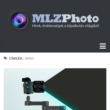
Hírek
CÍMKÉK:
WING
Pletykák
Cikkek
Szoftver
Firmware
Tudástár