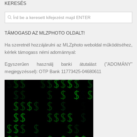
KERESÉS
TÁMOGASD AZ MLZPHOTO OLDALT!
Ha szeretnél hozzájárulni az MLZphoto weboldal működéséhez,
kérlek támogass némi adománnyal:
Egyszerűen használj banki átutalást ("ADOMÁNY"
megjegyzéssel): OTP Bank 11773425-04680611