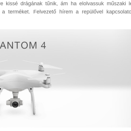
re kissé drágának tűnik, ám ha elolvassuk műszaki le
uk a terméket. Felvezető hírem a repülővel kapcsola