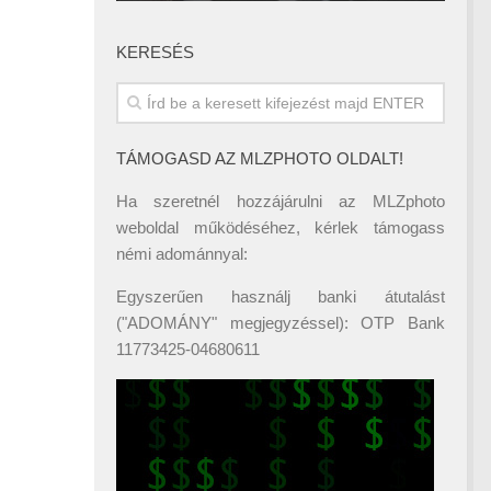
KERESÉS
TÁMOGASD AZ MLZPHOTO OLDALT!
Ha szeretnél hozzájárulni az MLZphoto
weboldal működéséhez, kérlek támogass
némi adománnyal:
Egyszerűen használj banki átutalást
("ADOMÁNY" megjegyzéssel): OTP Bank
11773425-04680611