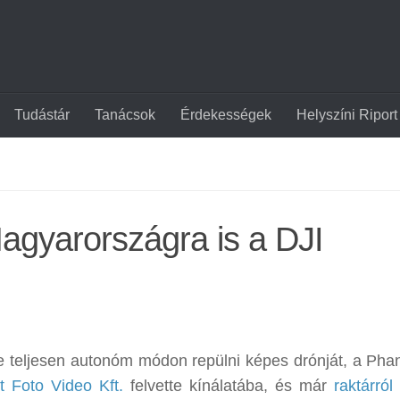
Tudástár
Tanácsok
Érdekességek
Helyszíni Riport
agyarországra is a DJI
nte teljesen autonóm módon repülni képes drónját, a Pha
t Foto Video Kft.
felvette kínálatába, és már
raktárról