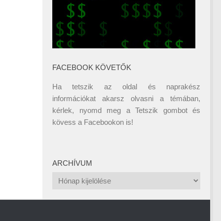
FACEBOOK KÖVETŐK
Ha tetszik az oldal és naprakész
információkat akarsz olvasni a témában,
kérlek, nyomd meg a Tetszik gombot és
kövess a
Facebookon
is!
ARCHÍVUM
Archívum