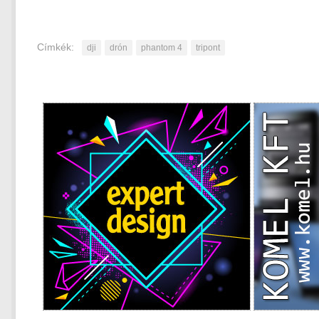
Címkék:
dji
drón
phantom 4
tripont