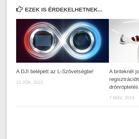
.
EZEK IS ÉRDEKELHETNEK...
A DJI belépett az L-Szövetségbe!
A briteknél 
regisztrációh
15 JÚN, 2022
drónröptetés
7 NOV, 2019