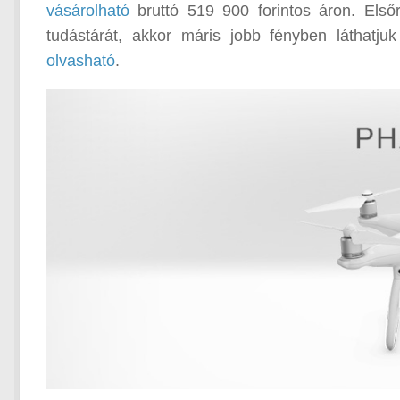
vásárolható
bruttó 519 900 forintos áron. Első
tudástárát, akkor máris jobb fényben láthatj
olvasható
.