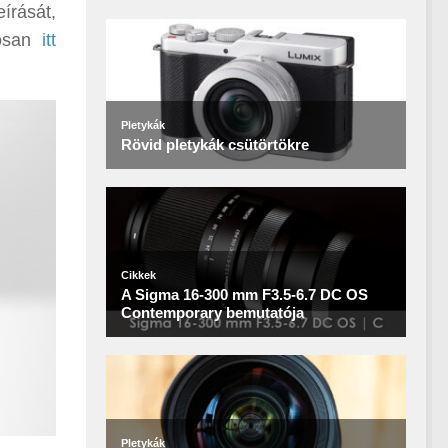
írását,
tosan
itt