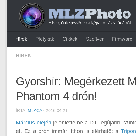
Hírek
Pletykák
Cikkek
Szoftver
Firmware
HÍREK
Gyorshír: Megérkezett M
Phantom 4 drón!
ÍRTA:
MLACA
· 2016.04.21
Március elején
jelentette be a DJI legújabb, szi
et. Ez a drón immár itthon is elérhető: a
Tripon