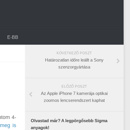
E-BB
KÖVETKEZŐ POSZT
Határozatlan időre leállt a Sony
szenzorgyártása
ELŐZŐ POSZT
Az Apple iPhone 7 kamerája optikai
zoomos lencserendszert kaphat
ntom 4-
Olvastad már? A legpörgősebb Sigma
 meg is
anyagok!