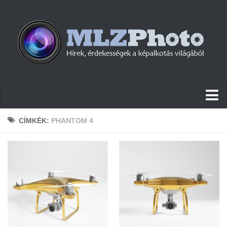
Hírek
CÍMKÉK:
PHANTOM 4
Pletykák
Cikkek
Szoftver
Firmware
Tudástár