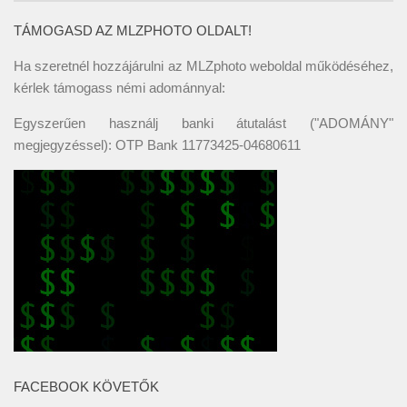
TÁMOGASD AZ MLZPHOTO OLDALT!
Ha szeretnél hozzájárulni az MLZphoto weboldal működéséhez,
kérlek támogass némi adománnyal:
Egyszerűen használj banki átutalást ("ADOMÁNY"
megjegyzéssel): OTP Bank 11773425-04680611
FACEBOOK KÖVETŐK