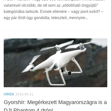
valamivel olcsóbb, de ott sem az „eldobható öngyújtó”
kategóriába tartozik. Ennek ellenére – vagy pont ezért? –
egy pár őrült úgy gondolta, leteszteli, mennyire...
HÍREK
2016.04.21
Gyorshír: Megérkezett Magyarországra is a
DJI Phantom 4 drón!