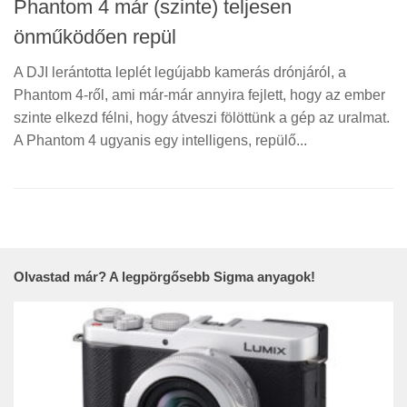
Phantom 4 már (szinte) teljesen
önműködően repül
A DJI lerántotta leplét legújabb kamerás drónjáról, a
Phantom 4-ről, ami már-már annyira fejlett, hogy az ember
szinte elkezd félni, hogy átveszi fölöttünk a gép az uralmat.
A Phantom 4 ugyanis egy intelligens, repülő...
Olvastad már? A legpörgősebb Sigma anyagok!