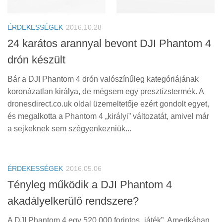
Tanácsok
Érdekességek
ÉRDEKESSÉGEK
2016.10.28
Helyszíni Riport
24 karátos arannyal bevont DJI Phantom 4
drón készült
E-BB
Bár a DJI Phantom 4 drón valószínűleg kategóriájának
koronázatlan királya, de mégsem egy presztízstermék. A
dronesdirect.co.uk oldal üzemeltetője ezért gondolt egyet,
és megalkotta a Phantom 4 „királyi” változatát, amivel már
a sejkeknek sem szégyenkezniük...
ÉRDEKESSÉGEK
2016.05.06
Tényleg működik a DJI Phantom 4
akadályelkerülő rendszere?
A DJI Phantom 4 egy 520 000 forintos „játék”. Amerikában