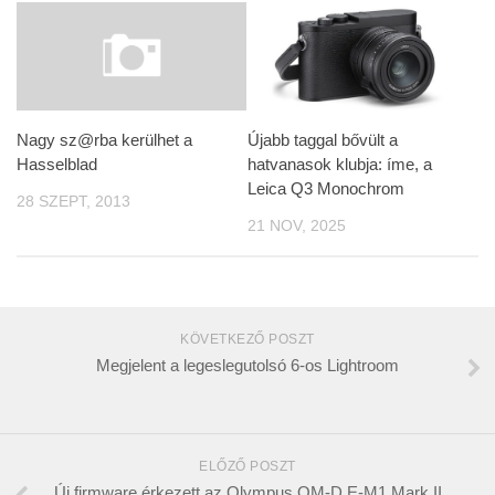
Újabb taggal bővült a
Nagy sz@rba kerülhet a
hatvanasok klubja: íme, a
Hasselblad
Leica Q3 Monochrom
28 SZEPT, 2013
21 NOV, 2025
KÖVETKEZŐ POSZT
Megjelent a legeslegutolsó 6-os Lightroom
ELŐZŐ POSZT
Új firmware érkezett az Olympus OM-D E-M1 Mark II