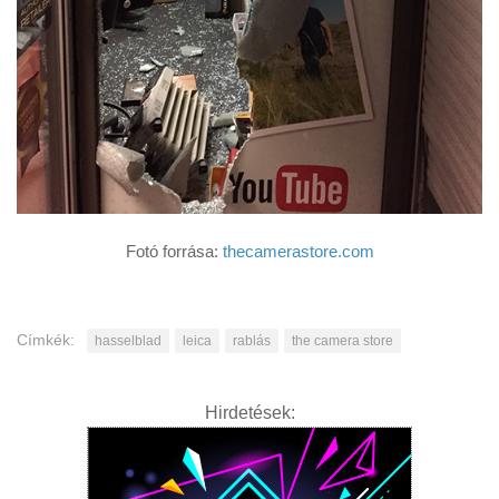
Fotó forrása:
thecamerastore.com
Címkék:
hasselblad
leica
rablás
the camera store
Hirdetések: