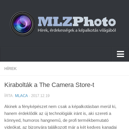
Hírek
HÍREK
Pletykák
Kirabolták a The Camera Store-t
Cikkek
ÍRTA:
MLACA
· 2017.12.19
Szoftver
Akinek a fényképészet nem csak a képalkotásban merül ki,
Firmware
hanem érdeklődik az új technológiák iránt is, aki szereti a
könnyed, humoros hangnemű, de profi termékbemutató
Tudástár
videókat, az bizonyára találkozott már a két kedves kanadai