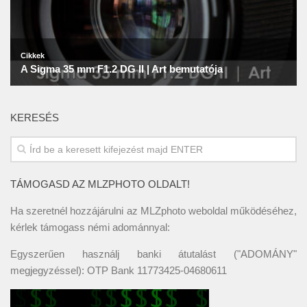
KERESÉS
TÁMOGASD AZ MLZPHOTO OLDALT!
Ha szeretnél hozzájárulni az MLZphoto weboldal működéséhez,
kérlek támogass némi adománnyal:
Egyszerűen használj banki átutalást ("ADOMÁNY"
megjegyzéssel): OTP Bank 11773425-04680611