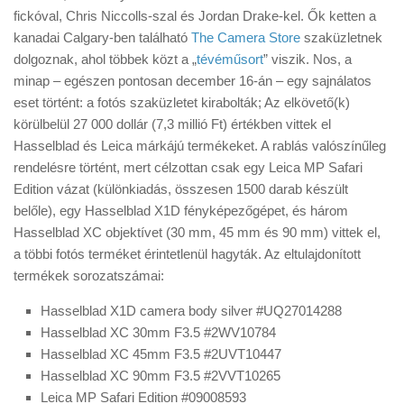
Tanácsok
fickóval, Chris Niccolls-szal és Jordan Drake-kel. Ők ketten a
kanadai Calgary-ben található
The Camera Store
szaküzletnek
Érdekességek
dolgoznak, ahol többek közt a „
tévéműsort
” viszik. Nos, a
Helyszíni Riport
minap – egészen pontosan december 16-án – egy sajnálatos
eset történt: a fotós szaküzletet kirabolták; Az elkövető(k)
E-BB
körülbelül 27 000 dollár (7,3 millió Ft) értékben vittek el
Hasselblad és Leica márkájú termékeket. A rablás valószínűleg
rendelésre történt, mert célzottan csak egy Leica MP Safari
Edition vázat (különkiadás, összesen 1500 darab készült
belőle), egy Hasselblad X1D fényképezőgépet, és három
Hasselblad XC objektívet (30 mm, 45 mm és 90 mm) vittek el,
a többi fotós terméket érintetlenül hagyták. Az eltulajdonított
termékek sorozatszámai:
Hasselblad X1D camera body silver #UQ27014288
Hasselblad XC 30mm F3.5 #2WV10784
Hasselblad XC 45mm F3.5 #2UVT10447
Hasselblad XC 90mm F3.5 #2VVT10265
Leica MP Safari Edition #09008593