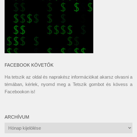
FACEBOOK KÖVETŐK
Ha tetszik az oldal és naprakész információkat akarsz olvasni a
témában, kérlek, nyomd meg a Tetszik gombot és kövess a
Facebookon
is!
ARCHÍVUM
Archívum