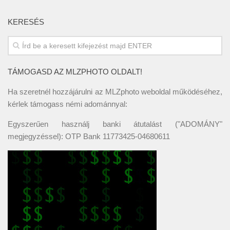
KERESÉS
TÁMOGASD AZ MLZPHOTO OLDALT!
Ha szeretnél hozzájárulni az MLZphoto weboldal működéséhez,
kérlek támogass némi adománnyal:
Egyszerűen használj banki átutalást ("ADOMÁNY"
megjegyzéssel): OTP Bank 11773425-04680611