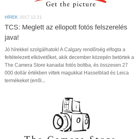
Tanácsok
Érdekességek
HÍREK
2017.12.21
Helyszíni Riport
TCS: Meglett az ellopott fotós felszerelés
java!
E-BB
Jó hírekkel szolgálhatok! A Calgary rendőrség elfogta a
feltételezett elkövetőket, akik december közepén betörtek a
The Camera Store kanadai fotós boltba, és összesen 27
000 dollár értékben vittek magukkal Hasselblad és Leica
termékeket (erről...