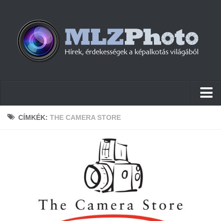
Hírek
CÍMKÉK:
THE CAMERA STORE
Pletykák
Cikkek
Szoftver
Firmware
Tudástár