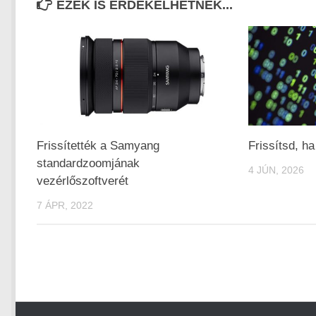
EZEK IS ÉRDEKELHETNEK...
Frissítették a Samyang
Frissítsd, ha
standardzoomjának
4 JÚN, 2026
vezérlőszoftverét
7 ÁPR, 2022