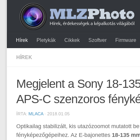
Hírek
Pletykák
Cikkek
Szoftver
Firmware
HÍREK
Megjelent a Sony 18-13
APS-C szenzoros fényk
ÍRTA:
MLACA
· 2018.01.05
Optikailag stabilizált, kis utazózoomot mutatott 
fényképezőgépeihez. Az E-bajonettes
18-135 mm