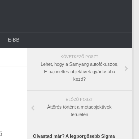
E-BB
KÖVETKEZŐ POSZT
Lehet, hogy a Samyang autofókuszos,
F-bajonettes objektívek gyártásába
kezd?
ELŐZŐ POSZT
Áttörés történt a metaobjektívek
területén
ő
Olvastad már? A legpörgősebb Sigma