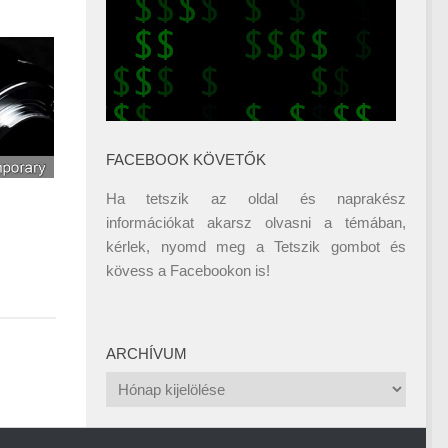
FACEBOOK KÖVETŐK
Ha tetszik az oldal és naprakész
információkat akarsz olvasni a témában,
kérlek, nyomd meg a Tetszik gombot és
kövess a
Facebookon
is!
ARCHÍVUM
Archívum