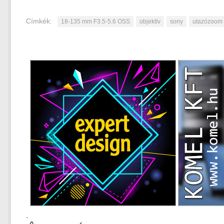
Címkék:
18-135 mm F3.5-5.6 OSS
objektív
sony
utazózoom
.