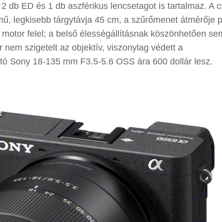
 2 db ED és 1 db aszférikus lencsetagot is tartalmaz. A 
, legkisebb tárgytávja 45 cm, a szűrőmenet átmérője 
s motor felel; a belső élességállításnak köszönhetően se
nem szigetelt az objektív, viszonylag védett a
tó Sony 18-135 mm F3.5-5.6 OSS ára 600 dollár lesz.