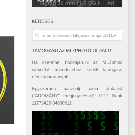
KERESÉS
TÁMOGASD AZ MLZPHOTO OLDALT!
Ha szeretnél hozzájárulni az MLZphoto
weboldal működéséhez, kérlek támogass
némi adománnyal:
Egyszerűen használj banki átutalást
("ADOMÁNY" megjegyzéssel): OTP Bank
11773425-04680611