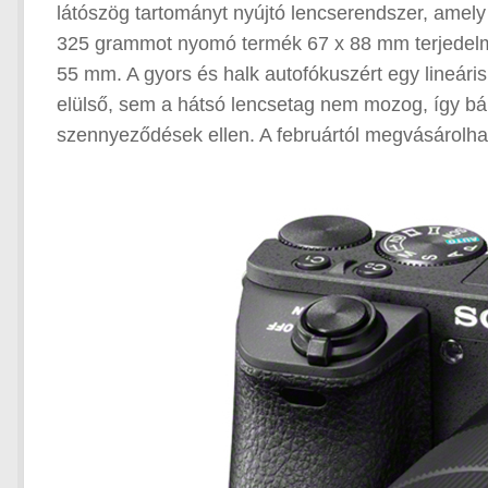
látószög tartományt nyújtó lencserendszer, amely
325 grammot nyomó termék 67 x 88 mm terjedelmű
55 mm. A gyors és halk autofókuszért egy lineári
elülső, sem a hátsó lencsetag nem mozog, így bár 
szennyeződések ellen. A februártól megvásárolha