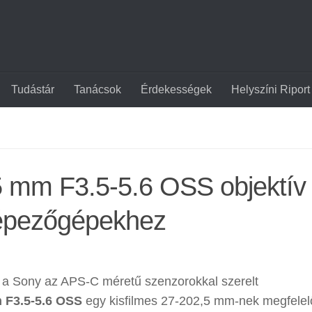
Tudástár
Tanácsok
Érdekességek
Helyszíni Riport
5 mm F3.5-5.6 OSS objektív
épezőgépekhez
be a Sony az APS-C méretű szenzorokkal szerelt
 F3.5-5.6 OSS
egy kisfilmes 27-202,5 mm-nek megfelel