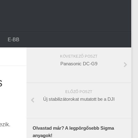
E-BB
KÖVETKEZŐ POSZT
Panasonic DC-G9
s
ELŐZŐ POSZT
Új stabilizátorokat mutatott be a DJI
ezik.
Olvastad már? A legpörgősebb Sigma
anyagok!