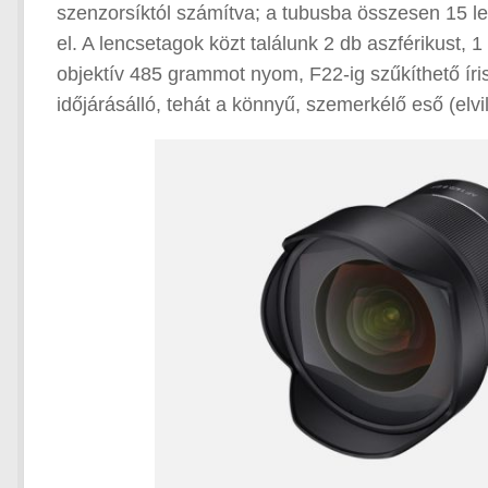
szenzorsíktól számítva; a tubusba összesen 15 l
el. A lencsetagok közt találunk 2 db aszférikust,
objektív 485 grammot nyom, F22-ig szűkíthető írisz
időjárásálló, tehát a könnyű, szemerkélő eső (elv