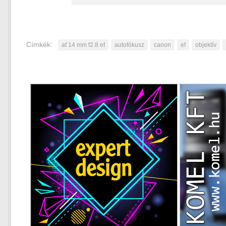
Címkék:
af 14 mm f2.8 ef
autofókusz
canon
ef
objektív