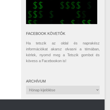
FACEBOOK KÖVETŐK
Ha tetszik az oldal és naprakész
információkat akarsz olvasni a témában,
kérlek, nyomd meg a Tetszik gombot és
kövess a
Facebookon
is!
ARCHÍVUM
Archívum