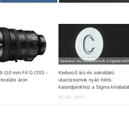
18-110 mm F4 G OSS –
Kedvező árú és sokoldalú
brutális áron
utazózoomok nyári fotós
kalandjainkhoz a Sigma kínálatá
16 JÚL, 2019