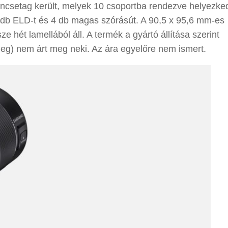
encsetag került, melyek 10 csoportba rendezve helyezk
 1 db ELD-t és 4 db magas szórásút. A 90,5 x 95,6 mm-es
e hét lamellából áll. A termék a gyártó állítása szerint
ileg) nem árt meg neki. Az ára egyelőre nem ismert.