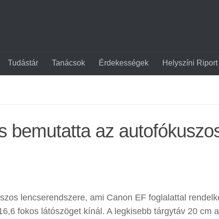
Tudástár
Tanácsok
Érdekességek
Helyszíni Riport
s bemutatta az autofókuszo
szos lencserendszere, ami Canon EF foglalattal rendelk
 116,6 fokos látószöget kínál. A legkisebb tárgytáv 20 cm a