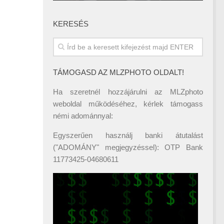
KERESÉS
TÁMOGASD AZ MLZPHOTO OLDALT!
Ha szeretnél hozzájárulni az MLZphoto
weboldal működéséhez, kérlek támogass
némi adománnyal:
Egyszerűen használj banki átutalást
("ADOMÁNY" megjegyzéssel): OTP Bank
11773425-04680611