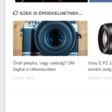
.
EZEK IS ÉRDEKELHETNEK...
Őrült pletyka, vagy valóság? OM
Sony E PZ 
Digital a célkeresztben
extrém üveg 
22 JÚL, 2024
9 SZEPT, 2016