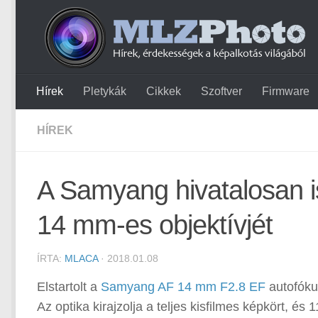
Hírek
Pletykák
Cikkek
Szoftver
Firmware
HÍREK
A Samyang hivatalosan i
14 mm-es objektívjét
ÍRTA:
MLACA
· 2018.01.08
Elstartolt a
Samyang AF 14 mm F2.8 EF
autofóku
Az optika kirajzolja a teljes kisfilmes képkört, és