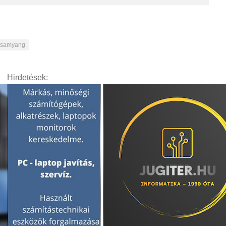
samyang
Hirdetések: