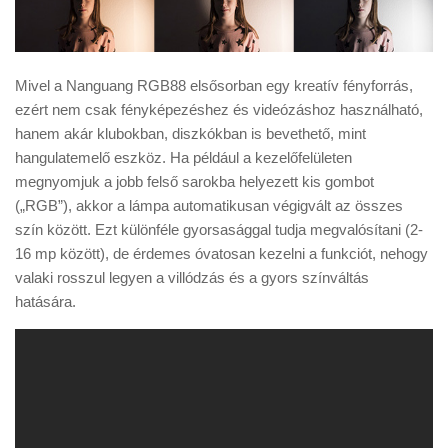
Mivel a Nanguang RGB88 elsősorban egy kreatív fényforrás,
ezért nem csak fényképezéshez és videózáshoz használható,
hanem akár klubokban, diszkókban is bevethető, mint
hangulatemelő eszköz. Ha például a kezelőfelületen
megnyomjuk a jobb felső sarokba helyezett kis gombot
(„RGB”), akkor a lámpa automatikusan végigvált az összes
szín között. Ezt különféle gyorsasággal tudja megvalósítani (2-
16 mp között), de érdemes óvatosan kezelni a funkciót, nehogy
valaki rosszul legyen a villódzás és a gyors színváltás
hatására.