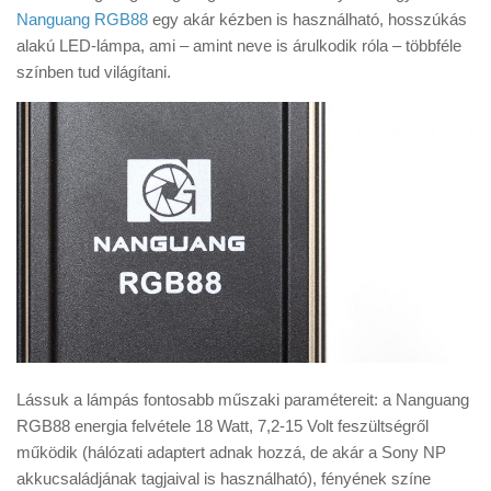
Tanácsok
Nanguang RGB88
egy akár kézben is használható, hosszúkás
alakú LED-lámpa, ami – amint neve is árulkodik róla – többféle
Érdekességek
színben tud világítani.
Helyszíni Riport
E-BB
Lássuk a lámpás fontosabb műszaki paramétereit: a Nanguang
RGB88 energia felvétele 18 Watt, 7,2-15 Volt feszültségről
működik (hálózati adaptert adnak hozzá, de akár a Sony NP
akkucsaládjának tagjaival is használható), fényének színe