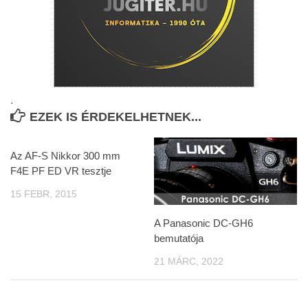
.
EZEK IS ÉRDEKELHETNEK...
Az AF-S Nikkor 300 mm
F4E PF ED VR tesztje
15 FEBR, 2015
A Panasonic DC-GH6
bemutatója
21 MÁRC, 2022