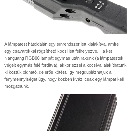
A lámpatest hátoldalán egy sínrendszer lett kialakítva, amire
egy csavarokkal rögzíthető kocsi lett felhelyezve. Ha két
Nanguang RGB88 lámpát egymás után rakunk (a lámpatestek
végeit egymás felé fordítva), akkor ezzel a kocsival alakíthatunk
ki köztük oldható, de erős kötést. Így megduplázhatjuk a
fénymennyiséget úgy, hogy közben kvázi csak egy lámpát kell
mozgatnunk.