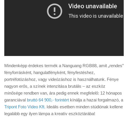
Mindenképp érdekes termék a Nanguang RGB88, amit „rendes”
fényforrásként, hangulatfényként, fényfestéshez,
portréfotózáshoz, vagy videózáshoz is használhatunk. Fénye
nagyon erős, a színek intenzitása brutális – az eszköz
minősége rendben van, ára pedig ennek megfelelő: 12 hónapos
garanciával
bruttó 64 900,- forintért
kínálja a hazai forgalmazó, a
Tripont Foto Video Kft.
Ideális esetben minden stúdiónak kellene
legalább egy ilyen lámpa a kreatív eszköztárába!