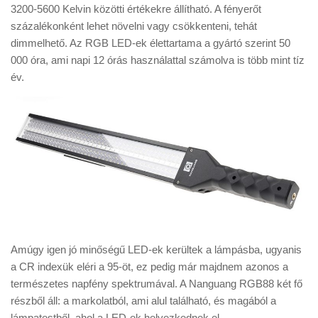
3200-5600 Kelvin közötti értékekre állítható. A fényerőt
százalékonként lehet növelni vagy csökkenteni, tehát
dimmelhető. Az RGB LED-ek élettartama a gyártó szerint 50
000 óra, ami napi 12 órás használattal számolva is több mint tíz
év.
Amúgy igen jó minőségű LED-ek kerültek a lámpásba, ugyanis
a CR indexük eléri a 95-öt, ez pedig már majdnem azonos a
természetes napfény spektrumával. A Nanguang RGB88 két fő
részből áll: a markolatból, ami alul található, és magából a
lámpatestből, ahol a LED-ek helyezkednek el.