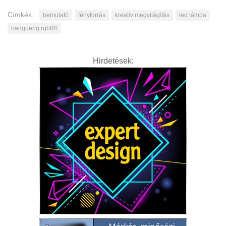
Címkék:
bemutató
fényforrás
kreatív megvilágítás
led lámpa
nanguang rgb88
Hirdetések: