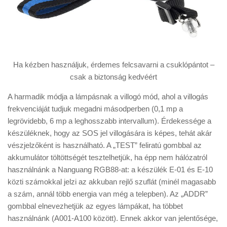
Ha kézben használjuk, érdemes felcsavarni a csuklópántot –
csak a biztonság kedvéért
A harmadik módja a lámpásnak a villogó mód, ahol a villogás
frekvenciáját tudjuk megadni másodperben (0,1 mp a
legrövidebb, 6 mp a leghosszabb intervallum). Érdekessége a
készüléknek, hogy az SOS jel villogására is képes, tehát akár
vészjelzőként is használható. A „TEST” feliratú gombbal az
akkumulátor töltöttségét tesztelhetjük, ha épp nem hálózatról
használnánk a Nanguang RGB88-at: a készülék E-01 és E-10
közti számokkal jelzi az akkuban rejlő szuflát (minél magasabb
a szám, annál több energia van még a telepben). Az „ADDR”
gombbal elnevezhetjük az egyes lámpákat, ha többet
használnánk (A001-A100 között). Ennek akkor van jelentősége,