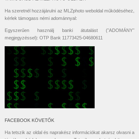
Ha szeretnél hozzájárulni az MLZphoto weboldal működéséhez,
kérlek támogass némi adománnyal:
Egyszerűen használj banki átutalást ("ADOMÁNY"
megjegyzéssel): OTP Bank 11773425-04680611
FACEBOOK KÖVETŐK
Ha tetszik az oldal és naprakész információkat akarsz olvasni a