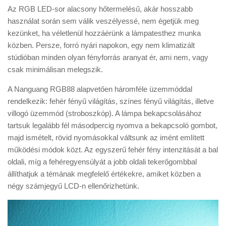
Az RGB LED-sor alacsony hőtermelésű, akár hosszabb
használat során sem válik veszélyessé, nem égetjük meg
kezünket, ha véletlenül hozzáérünk a lámpatesthez munka
közben. Persze, forró nyári napokon, egy nem klimatizált
stúdióban minden olyan fényforrás aranyat ér, ami nem, vagy
csak minimálisan melegszik.
A Nanguang RGB88 alapvetően háromféle üzemmóddal
rendelkezik: fehér fényű világítás, színes fényű világítás, illetve
villogó üzemmód (stroboszkóp). A lámpa bekapcsolásához
tartsuk legalább fél másodpercig nyomva a bekapcsoló gombot,
majd ismételt, rövid nyomásokkal váltsunk az imént említett
működési módok közt. Az egyszerű fehér fény intenzitását a bal
oldali, míg a fehéregyensúlyát a jobb oldali tekerőgombbal
állíthatjuk a témának megfelelő értékekre, amiket közben a
négy számjegyű LCD-n ellenőrizhetünk.