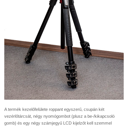
A termék kezelőfelülete roppant egyszerű, csupán két
vezérlőtárcsát, négy nyomógombot (plusz a be-/kikapcsoló
gomb) és egy négy számjegyű LCD kijelzőt kell szemmel