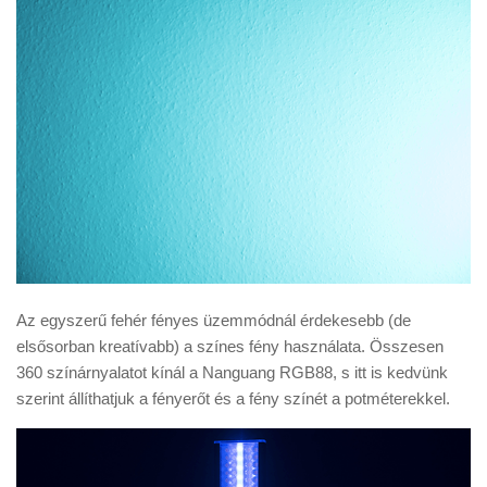
Az egyszerű fehér fényes üzemmódnál érdekesebb (de
elsősorban kreatívabb) a színes fény használata. Összesen
360 színárnyalatot kínál a Nanguang RGB88, s itt is kedvünk
szerint állíthatjuk a fényerőt és a fény színét a potméterekkel.