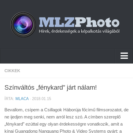
Hírek
CIKKEK
Pletykák
Színváltós „fénykard” járt nálam!
Cikkek
ÍRTA:
MLACA
· 2018.01.15
Szoftver
Bevallom, csípem a Csillagok Háborúja főcímű filmsorozatot, de
Firmware
ne ijedjen meg senki, nem arról lesz szó. A címben szereplő
„fénykard” ezúttal egy olyan érdekességre vonatkozik, amit a
Tudástár
kínai Guangdong Nanguang Photo & Video Systems gyárt: a