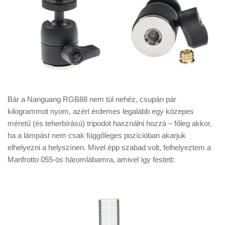
Bár a Nanguang RGB88 nem túl nehéz, csupán pár
kilogrammot nyom, azért érdemes legalább egy közepes
méretű (és teherbírású) tripodot használni hozzá – főleg akkor,
ha a lámpást nem csak függőleges pozícióban akarjuk
elhelyezni a helyszínen. Mivel épp szabad volt, felhelyeztem a
Manfrotto 055-ös háromlábamra, amivel így festett: