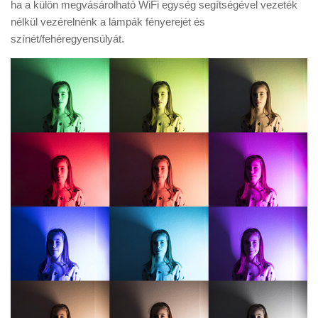
ha a külön megvásárolható WiFi egység segítségével vezeték
nélkül vezérelnénk a lámpák fényerejét és
színét/fehéregyensúlyát.