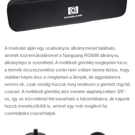
A markolat alján egy szabványos állványmenet található,
aminek közreműködésével a Nanguang RGB88 állványra,
állványfejre is szerelhető. A mellékelt gömbfej meglepően kicsi,
a termék összeszerelése során nem voltam benne biztos, hogy
stabilan képes lesz-e megtartani a lámpát, de aggodalomra
semmi ok, csak mindig húzzuk meg rendesen a gömböt rögzítő
csavart. A mellékelt gömbfej alsó menete alaphelyzetben 3/8″-
os, így az közvetlenül felcsavarható a háromlábakra, de kapunk
hozzá menetszűkítőt is, amivel egy már meglévő fej
cseretalpára csavarhatjuk.