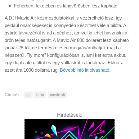
Fehérben, feketében és lángvörösben lesz kapható
A DJI Mavic Air kézmozdulatokkal is vezérelhető lesz, így
például önarcképeket is könnyedén készíthet vele a pilóta. A
gyártó távvezérlőt is ad a géphez, amivel ki lehet használni a
drón teljes hatósugarát. A Mavic Air 800 dollárért lesz kapható
január 28-tól, de természetesen megvásárolhatjuk majd a
népszerű „Fly more” konfigurációban is, ami két extra akkut,
egy dupla akkutöltőt és egy válltáskát is tartalmaz. Ekkor a
szett ára 1000 dollárra rúg.
Bővebb infó itt olvasható.
Címkék:
dji
drón
mavic air
Hirdetések: