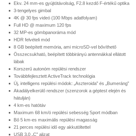
Ekv. 24 mm-es gyújtótávolság, F2.8 kezdő F-értékű optika
3-tengelyes gimbal
4K @ 30 fps videó (100 Mbps adatfolyam)
Full HD @ maximum 120 fps
32 MP-es gömbpanoráma mód
HDR felvételi mód
8 GB beépített memória, ami microSD-vel bővíthető
Összecsukható, beépített többirányú antennákkal ellátott
lábak
Korszerű autonóm repülési rendszer
Továbbfejlesztett ActiveTrack technológia
Új, intelligens repülési módok: „Aszteroida” és „Bumeráng”
Akadályelkerülő rendszer (szenzorok a géptest elején és
hátulján)
4 km-es hatótáv
Maximum 68 km/ó repülési sebesség Sport módban
Bő 5 km-es maximális repülési magasság
21 perces repülési idő egy akkutöltettel
USB 3.0 „C” aljzat