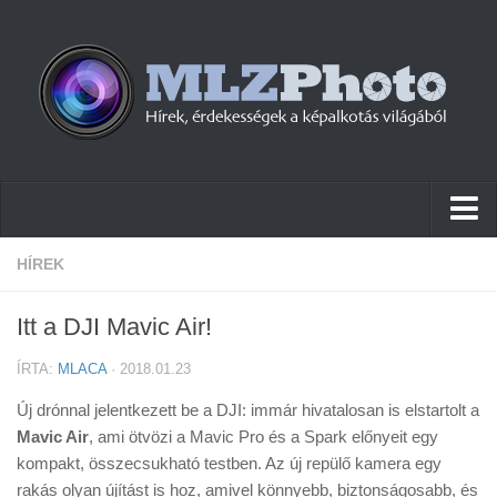
Hírek
HÍREK
Pletykák
Itt a DJI Mavic Air!
Cikkek
ÍRTA:
MLACA
· 2018.01.23
Szoftver
Új drónnal jelentkezett be a DJI: immár hivatalosan is elstartolt a
Firmware
Mavic Air
, ami ötvözi a Mavic Pro és a Spark előnyeit egy
kompakt, összecsukható testben. Az új repülő kamera egy
Tudástár
rakás olyan újítást is hoz, amivel könnyebb, biztonságosabb, és