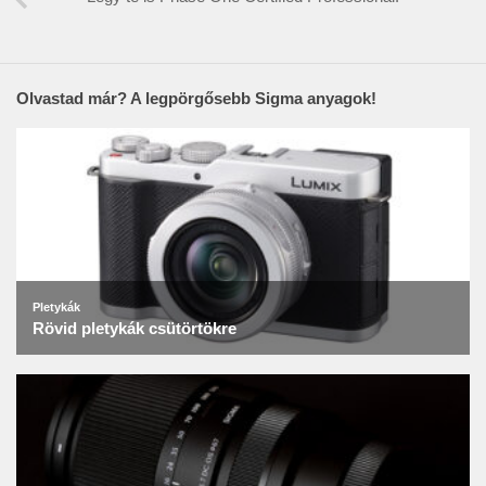
Olvastad már? A legpörgősebb Sigma anyagok!