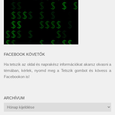
FACEBOOK KÖVETŐK
Ha tetszik az oldal és naprakész információkat akarsz olvasni a
témában, kérlek, nyomd meg a Tetszik gombot és kövess a
Facebookon
is!
ARCHÍVUM
Archívum