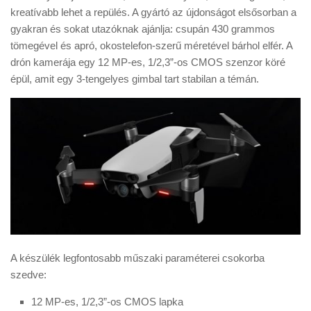
Tanácsok
kreatívabb lehet a repülés. A gyártó az újdonságot elsősorban a
gyakran és sokat utazóknak ajánlja: csupán 430 grammos
Érdekességek
tömegével és apró, okostelefon-szerű méretével bárhol elfér. A
Helyszíni Riport
drón kamerája egy 12 MP-es, 1/2,3”-os CMOS szenzor köré
épül, amit egy 3-tengelyes gimbal tart stabilan a témán.
E-BB
A készülék legfontosabb műszaki paraméterei csokorba
szedve:
12 MP-es, 1/2,3”-os CMOS lapka