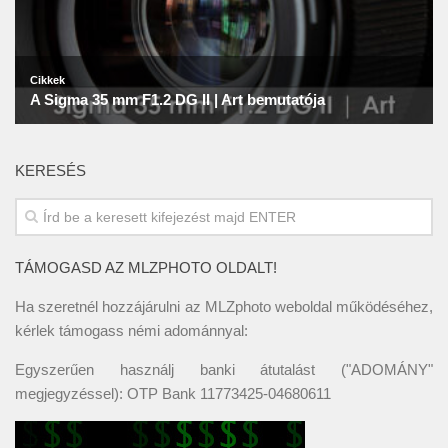
KERESÉS
TÁMOGASD AZ MLZPHOTO OLDALT!
Ha szeretnél hozzájárulni az MLZphoto weboldal működéséhez,
kérlek támogass némi adománnyal:
Egyszerűen használj banki átutalást ("ADOMÁNY"
megjegyzéssel): OTP Bank 11773425-04680611