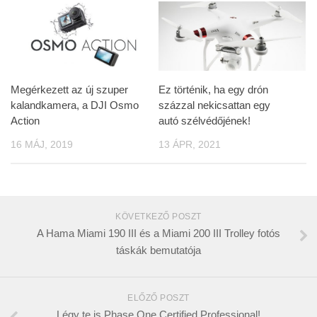
Megérkezett az új szuper
Ez történik, ha egy drón
kalandkamera, a DJI Osmo
százzal nekicsattan egy
Action
autó szélvédőjének!
16 MÁJ, 2019
13 ÁPR, 2021
KÖVETKEZŐ POSZT
A Hama Miami 190 III és a Miami 200 III Trolley fotós
táskák bemutatója
ELŐZŐ POSZT
Légy te is Phase One Certified Professional!