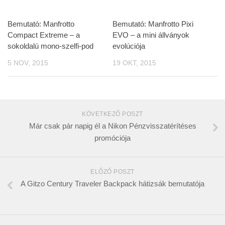
Bemutató: Manfrotto
Bemutató: Manfrotto Pixi
Compact Extreme – a
EVO – a mini állványok
sokoldalú mono-szelfi-pod
evolúciója
5 NOV, 2015
19 OKT, 2015
KÖVETKEZŐ POSZT
Már csak pár napig él a Nikon Pénzvisszatérítéses
promóciója
ELŐZŐ POSZT
A Gitzo Century Traveler Backpack hátizsák bemutatója