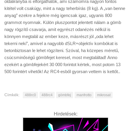
oldalirányba is elforgathatók, ami számomra nagyon fontos
kitétel volt csakúgy, mint a nagy teherbírás (8 kg). A „van benne
anyag” ezekre a fejekre még igencsak igaz, ugyanis 800
grammot nyomnak. Külön pluszpontot jelentett nálam a gömb
nagy rögzítő csavarja, amit egyrészt odanézés nélkül is
könnyen megtalál az ember keze, másrészt jól „oda lehet
tekerni neki”, amivel a nagyobb dSLR+objektív kombókat is
betonbiztosan le lehet rögzíteni. Szóval, ha közepes méretű,
csúcsminőségű gömbfejet keresel, most megtaláltad! Anno
ezekért a gömbfejekért 30 000 forintot kértek, most potom 13
500 forintért vihetők! Az RC4-esből gyorsan vettem is kettőt..
Címkék:
488rc0
488rc4
gömbfej
manfrotto
mikrosat
Hirdetések: