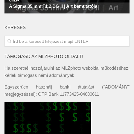
KERESÉS
TÁMOGASD AZ MLZPHOTO OLDALT!
Ha szeretnél hozzájárulni az MLZphoto weboldal működéséhez,
kérlek támogass némi adománnyal:
Egyszerűen használj banki átutalást ("ADOMÁNY"
megjegyzéssel): OTP Bank 11773425-04680611