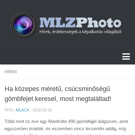
Hírek
HÍREK
Pletykák
Ha közepes méretű, csúcsminőségű
Cikkek
gömbfejet keresel, most megtaláltad!
Szoftver
ÍRTA:
MLACA
· 2018.02.06
Firmware
Több mint tíz éve egy Manfrotto 490 gömbfejjel dolgozom, amit
Tudástár
egyszerűen imádok, és eszemben sincs lecserélni addig, míg