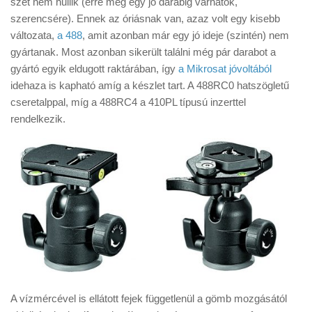
szét nem hullik (erre még egy jó darabig várhatok,
Tanácsok
szerencsére). Ennek az óriásnak van, azaz volt egy kisebb
Érdekességek
változata,
a 488
, amit azonban már egy jó ideje (szintén) nem
gyártanak. Most azonban sikerült találni még pár darabot a
Helyszíni Riport
gyártó egyik eldugott raktárában, így
a Mikrosat jóvoltából
E-BB
idehaza is kapható amíg a készlet tart. A 488RC0 hatszögletű
cseretalppal, míg a 488RC4 a 410PL típusú inzerttel
rendelkezik.
A vízmércével is ellátott fejek függetlenül a gömb mozgásától