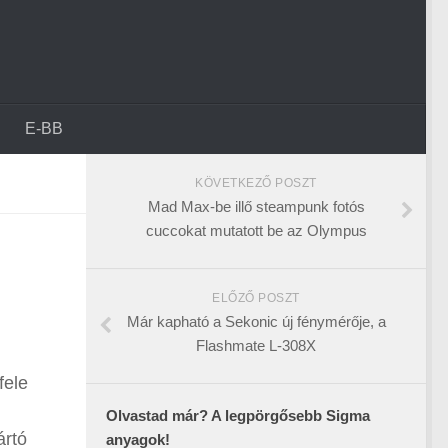
E-BB
KÖVETKEZŐ POSZT
Mad Max-be illő steampunk fotós
cuccokat mutatott be az Olympus
ELŐZŐ POSZT
Már kapható a Sekonic új fénymérője, a
Flashmate L-308X
fele
Olvastad már? A legpörgősebb Sigma
ártó
anyagok!