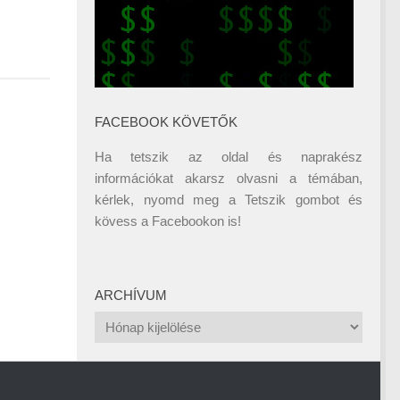
FACEBOOK KÖVETŐK
Ha tetszik az oldal és naprakész
információkat akarsz olvasni a témában,
kérlek, nyomd meg a Tetszik gombot és
kövess a
Facebookon
is!
ARCHÍVUM
Archívum