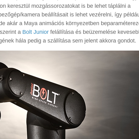
mon keresztül mozgássorozatokat is be lehet táplálni a
ezőgép/kamera beállításait is lehet vezérelni, így példá
k, de akár a Maya animációs környezetben beparaméterez
szerint a
Bolt Junior
felállítása és beüzemelése keveseb
ének hála pedig a szállítása sem jelent akkora gondot.