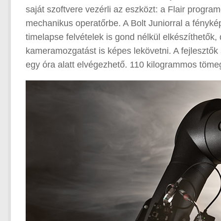
saját szoftvere vezérli az eszközt: a Flair progra
mechanikus operatőrbe. A Bolt Juniorral a fénykép
timelapse felvételek is gond nélkül elkészíthető
kameramozgatást is képes lekövetni. A fejlesztők 
egy óra alatt elvégezhető. 110 kilogrammos tömeg