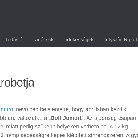
Tudástár
Tanácsok
Érdekességek
Helyszíni Riport
robotja
ontrol
nevű cég bejelentette, hogy áprilisban kezdik
b árú változatát, a „
Bolt Juniort
”. Az újdonság csupán 
ei miatt pedig szűkebb helyeken vethető be. A 12 kg
r 3 m/mp sebességre képes kiépített sínrendszeren. A gy