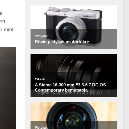
ul
ett
b mint