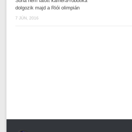
Soha nem látott kamera-robotika
dolgozik majd a Riói olimpián
7 JÚN, 2016