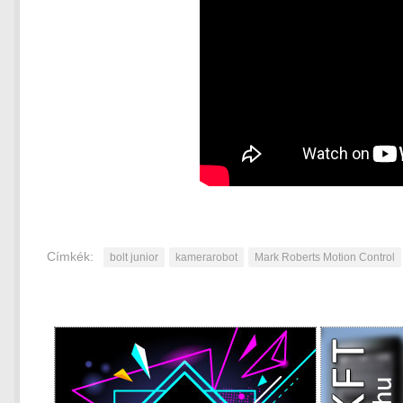
Címkék:
bolt junior
kamerarobot
Mark Roberts Motion Control