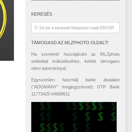
KERESÉS
TÁMOGASD AZ MLZPHOTO OLDALT!
Ha szeretnél hozzájárulni az MLZphoto
weboldal működéséhez, kérlek támogass
némi adománnyal:
Egyszerűen használj banki átutalást
("ADOMÁNY" megjegyzéssel): OTP Bank
11773425-04680611