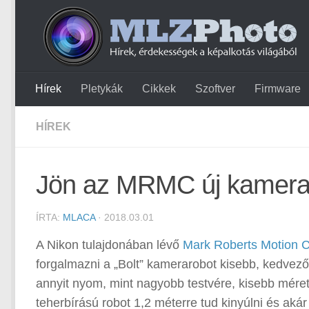
Hírek
Pletykák
Cikkek
Szoftver
Firmware
HÍREK
Jön az MRMC új kamera
ÍRTA:
MLACA
· 2018.03.01
A Nikon tulajdonában lévő
Mark Roberts Motion C
forgalmazni a „Bolt” kamerarobot kisebb, kedvezőb
annyit nyom, mint nagyobb testvére, kisebb méret
teherbírású robot 1,2 méterre tud kinyúlni és aká