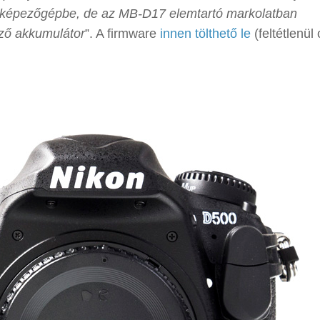
nyképezőgépbe, de az MB-D17 elemtartó markolatban
kező akkumulátor
”. A firmware
innen tölthető le
(feltétlenül