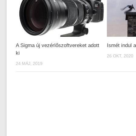
A Sigma új vezérlőszoftvereket adott
Ismét indul 
ki
26 OKT, 2020
24 MÁJ, 2019