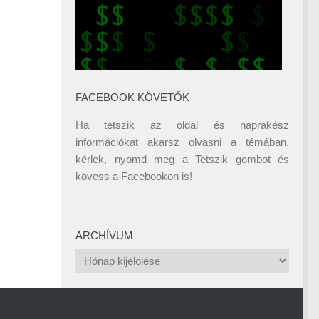
FACEBOOK KÖVETŐK
Ha tetszik az oldal és naprakész
információkat akarsz olvasni a témában,
kérlek, nyomd meg a Tetszik gombot és
kövess a
Facebookon
is!
ARCHÍVUM
Archívum