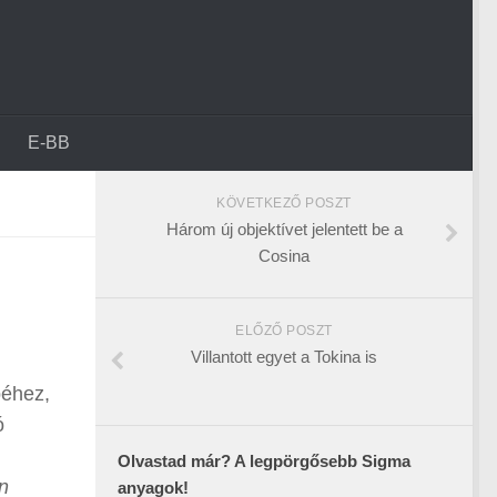
E-BB
KÖVETKEZŐ POSZT
Három új objektívet jelentett be a
Cosina
ELŐZŐ POSZT
Villantott egyet a Tokina is
péhez,
ó
Olvastad már? A legpörgősebb Sigma
n
anyagok!