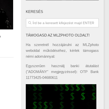
KERESÉS
TÁMOGASD AZ MLZPHOTO OLDALT!
b
Ha szeretnél hozzájárulni az MLZphoto
weboldal működéséhez, kérlek támogass
némi adománnyal:
Egyszerűen használj banki átutalást
("ADOMÁNY" megjegyzéssel): OTP Bank
11773425-04680611