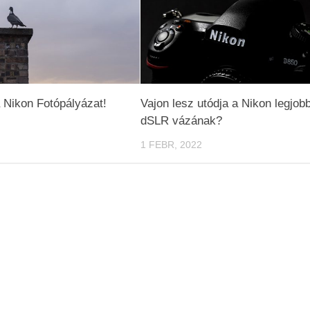
a Nikon Fotópályázat!
Vajon lesz utódja a Nikon legjob
dSLR vázának?
1 FEBR, 2022