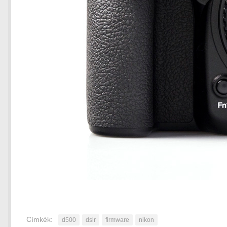
Címkék:
d500
dslr
firmware
nikon