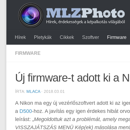
Hírek
Pletykák
Cikkek
Szoftver
Firmware
FIRMWARE
Új firmware-t adott ki 
ÍRTA:
MLACA
· 2018.03.01
A Nikon ma egy új vezérlőszoftvert adott ki az i
a
D500
-hoz. A javítás egy igen érdekes hibát or
leírást: „
Megoldottuk azt a problémát, amely mega
VISSZAJÁTSZÁS MENÜ Kép(ek) másolása menüpont