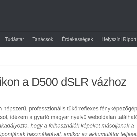
Tudástár
Tanácsok
Érdekességek
Helyszíni Riport
a Nikon a D500 dSLR vázhoz
gen népszerű, professzionális tükörreflexes fényképezőgé
vosol, idézem a gyártó magyar nyelvű weboldalán találhat
kadályozta, hogy a felhasználók képeket másoljanak a
jának használatával, amikor az akkumulátor teljese