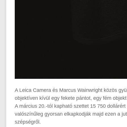
A Leica Camera és Marcus Wainwright közös gyüm
objektíven kívül egy fekete pántot, egy fém objek
A március 20.-tól kapható szettet 15 750 dollárér
valószínűleg gyorsan elkapkodják majd ezen a ju
szépségről.