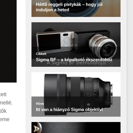
ett
mellé.
tők
 eme