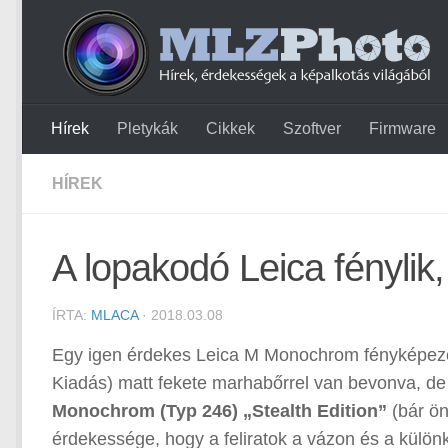
Hírek
Pletykák
Cikkek
Szoftver
Firmware
HÍREK
A lopakodó Leica fénylik
ÍRTA:
MLACA
· 2018.03.08
Egy igen érdekes Leica M Monochrom fényképezőgé
Kiadás) matt fekete marhabőrrel van bevonva, de 
Monochrom (Typ 246) „Stealth Edition”
(bár ön
érdekessége, hogy a feliratok a vázon és a kül