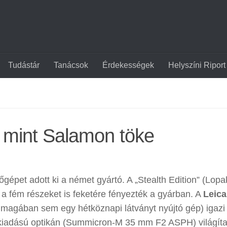
Tudástár
Tanácsok
Érdekességek
Helyszíni Riport
, mint Salamon töke
pet adott ki a német gyártó. A „Stealth Edition” (Lop
a fém részeket is feketére fényezték a gyárban. A
Leic
magában sem egy hétköznapi látványt nyújtó gép) igazi
önkiadású optikán (Summicron-M 35 mm F2 ASPH) világít