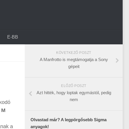
E-BB
KÖVETKEZŐ POSZT
A Manfrotto is megtámogatja a Sony
gépeit
ELŐZŐ POSZT
Azt hitték, hogy loptak egymástól, pedig
nem
akodó
a M
Olvastad már? A legpörgősebb Sigma
anak a
anyagok!