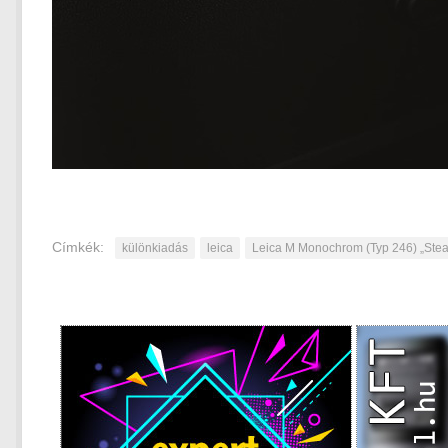
Címkék:
különkiadás
leica
Leica M Monochrom (Typ 246) „Steal