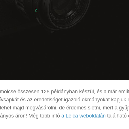
ölcse összesen 125 példányban készül, és a már említ
tívsapkát és az eredetiséget igazoló okmányokat kapjuk 
t lehet majd megvásárolni, de érdemes sietni, mert a gyűj
tányos áron! Még több infó
a Leica weboldalán
található