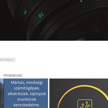
th Edition”
Hirdetések: