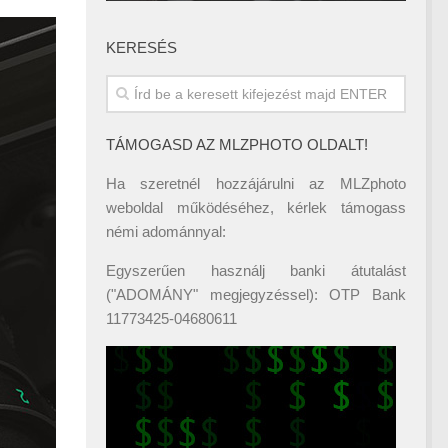
KERESÉS
TÁMOGASD AZ MLZPHOTO OLDALT!
Ha szeretnél hozzájárulni az MLZphoto
weboldal működéséhez, kérlek támogass
némi adománnyal:
Egyszerűen használj banki átutalást
("ADOMÁNY" megjegyzéssel): OTP Bank
11773425-04680611