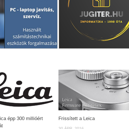
ica épp 300 millióért
Frissített a Leica
át
30 ÁPR, 2016