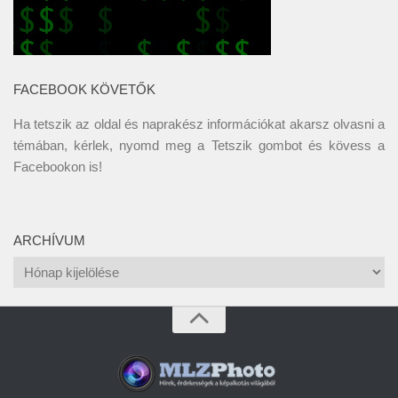
FACEBOOK KÖVETŐK
Ha tetszik az oldal és naprakész információkat akarsz olvasni a
témában, kérlek, nyomd meg a Tetszik gombot és kövess a
Facebookon
is!
ARCHÍVUM
Archívum