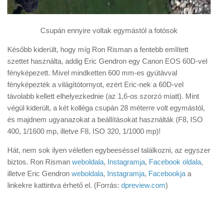
Csupán ennyire voltak egymástól a fotósok
Később kiderült, hogy míg Ron Risman a fentebb említett
szettet használta, addig Eric Gendron egy Canon EOS 60D-vel
fényképezett. Mivel mindketten 600 mm-es gyútávval
fényképezték a világítótornyot, ezért Eric-nek a 60D-vel
távolabb kellett elhelyezkednie (az 1,6-os szorzó miatt). Mint
végül kiderült, a két kolléga csupán 28 méterre volt egymástól,
és majdnem ugyanazokat a beállításokat használták (F8, ISO
400, 1/1600 mp, illetve F8, ISO 320, 1/1000 mp)!
Hát, nem sok ilyen véletlen egybeeséssel találkozni, az egyszer
biztos. Ron Risman
weboldala
,
Instagramja
,
Facebook oldala
,
illetve Eric Gendron
weboldala
,
Instagramja
,
Facebookja
a
linkekre kattintva érhető el. (Forrás:
dpreview.com
)