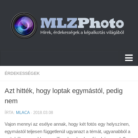
Hírek
ÉRDEKESSÉGEK
Pletykák
Azt hitték, hogy loptak egymástól, pedig
Cikkek
nem
Szoftver
ÍRTA:
MLACA
· 2018.03.08
Firmware
Vajon mennyi az esélye annak, hogy két fotós egy helyszínen,
Tudástár
egymástól teljesen függetlenül ugyanazt a témát, ugyanabból a