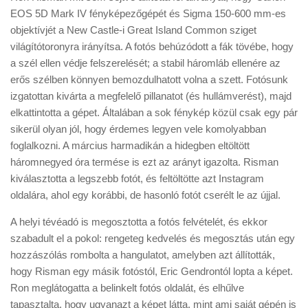
EOS 5D Mark IV fényképezőgépét és Sigma 150-600 mm-es
objektívjét a New Castle-i Great Island Common sziget
világítótoronyra irányítsa. A fotós behúzódott a fák tövébe, hogy
a szél ellen védje felszerelését; a stabil háromláb ellenére az
erős szélben könnyen bemozdulhatott volna a szett. Fotósunk
izgatottan kivárta a megfelelő pillanatot (és hullámverést), majd
elkattintotta a gépet. Általában a sok fénykép közül csak egy pár
sikerül olyan jól, hogy érdemes legyen vele komolyabban
foglalkozni. A március harmadikán a hidegben eltöltött
háromnegyed óra termése is ezt az arányt igazolta. Risman
kiválasztotta a legszebb fotót, és feltöltötte azt Instagram
oldalára, ahol egy korábbi, de hasonló fotót cserélt le az újjal.
A helyi tévéadó is megosztotta a fotós felvételét, és ekkor
szabadult el a pokol: rengeteg kedvelés és megosztás után egy
hozzászólás rombolta a hangulatot, amelyben azt állították,
hogy Risman egy másik fotóstól, Eric Gendrontól lopta a képet.
Ron meglátogatta a belinkelt fotós oldalát, és elhűlve
tapasztalta, hogy ugyanazt a képet látta, mint ami saját gépén is