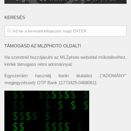
KERESÉS
TÁMOGASD AZ MLZPHOTO OLDALT!
Ha szeretnél hozzájárulni az MLZphoto weboldal működéséhez,
kérlek támogass némi adománnyal:
Egyszerűen használj banki átutalást ("ADOMÁNY"
megjegyzéssel): OTP Bank 11773425-04680611