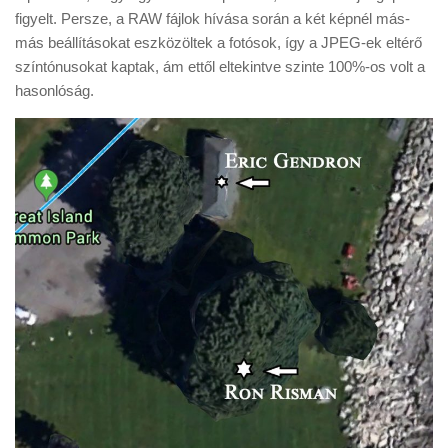
figyelt. Persze, a RAW fájlok hívása során a két képnél más-
más beállításokat eszközöltek a fotósok, így a JPEG-ek eltérő
színtónusokat kaptak, ám ettől eltekintve szinte 100%-os volt a
hasonlóság.