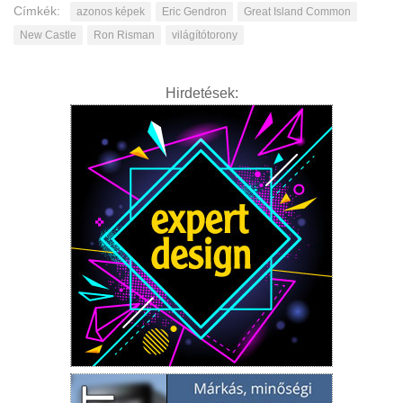
Címkék:
azonos képek
Eric Gendron
Great Island Common
New Castle
Ron Risman
világítótorony
Hirdetések: