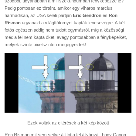
szögből, ugyanabban a milliszekundumban fényképezze le?
Tanácsok
Pedig pontosan ez történt, amikor egy viharos március
Érdekességek
harmadikán, az USA keleti partján
Eric Gendron
és
Ron
Risman
ugyanazt a világítótornyot kapták lencsevégre. A két
Helyszíni Riport
fotós egészen addig nem tudott egymásról, míg a közösségi
E-BB
média fel nem kapta őket, avagy pontosabban a fényképeiket,
melyek szinte pixelszinten megegyeztek!
Ezek voltak az eltérések a két kép között
Ron Risman mit sem sejtve állította fel állványát, hogy Canon