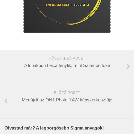
.
KÖVETKEZŐ POSZT
A lopakodó Leica fénylik, mint Salamon töke
ELŐZŐ POSZT
Megújult az ON1 Photo RAW képszerkesztője
Olvastad már? A legpörgősebb Sigma anyagok!