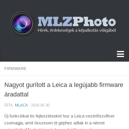
Hírek
FIRMWARE
Pletykák
Nagyot gurított a Leica a legújabb firmware
Cikkek
áradattal
Szoftver
ÍRTA:
MLACA
· 2018.06.30
Firmware
Új funkciókat és fejlesztéseket hoz a Leica vezérlőszoftver
Tudástár
csomagja, amit összesen öt géphez adtak ki a német