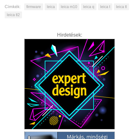
Címkék:
firmware
leica
leica m10
leica q
leica t
leica tl
leica tl2
Hirdetések: