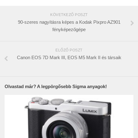
KÖVETKEZŐ POSZT
90-szeres nagyításra képes a Kodak Pixpro AZ901
fényképezőgépe
ELŐZŐ POSZT
Canon EOS 7D Mark III, EOS M5 Mark II és társaik
Olvastad már? A legpörgősebb Sigma anyagok!