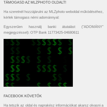
TÁMOGASD AZ MLZPHOTO OLDALT!
Ha szeretnél hozzájárulni az MLZphoto weboldal működéséhez,
kérlek támogass némi adománnyal:
Egyszerűen használj banki átutalást ("ADOMÁNY"
megjegyzéssel): OTP Bank 11773425-04680611
FACEBOOK KÖVETŐK
Ha tetszik az oldal és naprakész információkat akarsz olvasni a