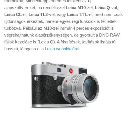
mérnökök. Mindenképp érdemes letölteni az új
Tanácsok
alapszoftvereket, ha rendelkezel
Leica M10
-zel,
Leica Q
-val,
Érdekességek
Leica CL
-el,
Leica TL2
-vel, vagy
Leica T/TL
-el, mert nem csak
újdonságok érkeztek, hanem egyes régi funkciók is fel lettek
Helyszíni Riport
turbózva. Például az M10-zel immár 4 perces expozíciót is
E-BB
végrehajthatunk alapérzékenységen, de gyorsult a DNG RAW
fájlok kezelése is (Leica Q). A frissítések, javítások listája túl
hosszú, látogass el
a Leica weboldalára
!