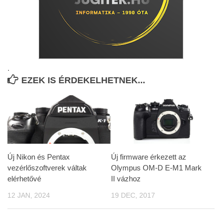
.
EZEK IS ÉRDEKELHETNEK...
Új Nikon és Pentax
Új firmware érkezett az
vezérlőszoftverek váltak
Olympus OM-D E-M1 Mark
elérhetővé
II vázhoz
12 JAN, 2024
19 DEC, 2017