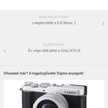
KÖVETKEZŐ POSZT
Lelepleződött a DJI Mavic 2
ELŐZŐ POSZT
Év vége előtt jöhet a Sony A7S III
Olvastad már? A legpörgősebb Sigma anyagok!