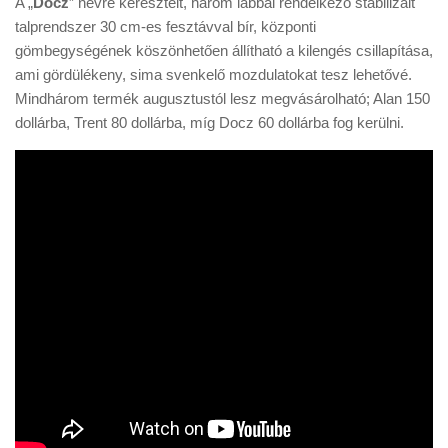
A „
Docz
” névre keresztelt, három lábbal rendelkező stabilizált
talprendszer 30 cm-es fesztávval bír, központi
gömbegységének köszönhetően állítható a kilengés csillapítása,
ami gördülékeny, sima svenkelő mozdulatokat tesz lehetővé.
Mindhárom termék augusztustól lesz megvásárolható; Alan 150
dollárba, Trent 80 dollárba, míg Docz 60 dollárba fog kerülni.