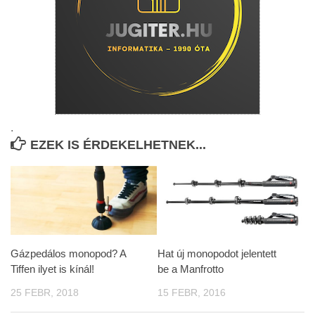
.
EZEK IS ÉRDEKELHETNEK...
Gázpedálos monopod? A
Hat új monopodot jelentett
Tiffen ilyet is kínál!
be a Manfrotto
25 FEBR, 2018
15 FEBR, 2016