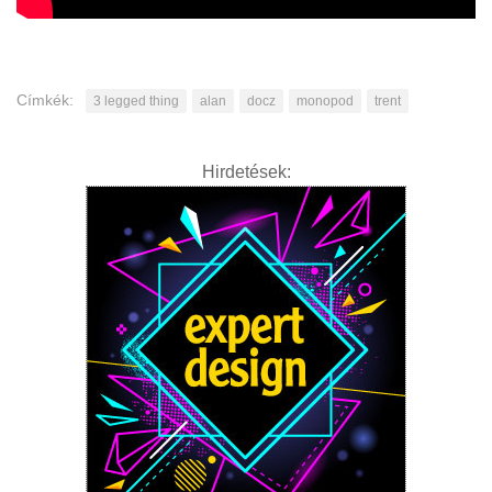
Címkék:
3 legged thing
alan
docz
monopod
trent
Hirdetések: