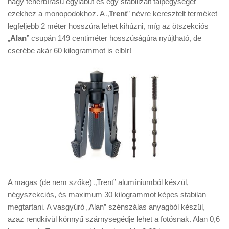
nagy teherbírású egylábút és egy stabilizált talpegységet
Tanácsok
ezekhez a monopodokhoz. A „
Trent
” névre keresztelt terméket
Érdekességek
legfeljebb 2 méter hosszúra lehet kihúzni, míg az ötszekciós
„
Alan
” csupán 149 centiméter hosszúságúra nyújtható, de
Helyszíni Riport
cserébe akár 60 kilogrammot is elbír!
E-BB
A magas (de nem szőke) „Trent” alumíniumból készül,
négyszekciós, és maximum 30 kilogrammot képes stabilan
megtartani. A vasgyúró „Alan” szénszálas anyagból készül,
azaz rendkívül könnyű szárnysegédje lehet a fotósnak. Alan 0,6