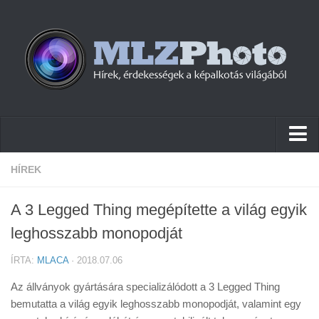
Hírek
HÍREK
Pletykák
A 3 Legged Thing megépítette a világ egyik
Cikkek
leghosszabb monopodját
Szoftver
ÍRTA:
MLACA
· 2018.07.06
Firmware
Az állványok gyártására specializálódott a 3 Legged Thing
Tudástár
bemutatta a világ egyik leghosszabb monopodját, valamint egy