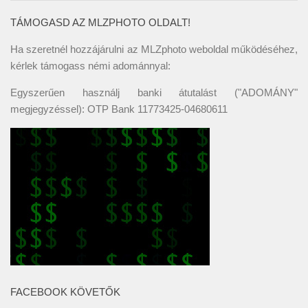
TÁMOGASD AZ MLZPHOTO OLDALT!
Ha szeretnél hozzájárulni az MLZphoto weboldal működéséhez,
kérlek támogass némi adománnyal:
Egyszerűen használj banki átutalást ("ADOMÁNY"
megjegyzéssel): OTP Bank 11773425-04680611
FACEBOOK KÖVETŐK