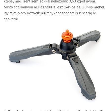
kg-os, míg Trent sem sokkal nehezebb: 0,63 kg-ot nyom.
Mindkét állványon alul és felül is lesz 1/4″-os és 3/8”-os menet,
így fejet, vagy közvetlenül fényképezőgépet is lehet rájuk
csavarni.