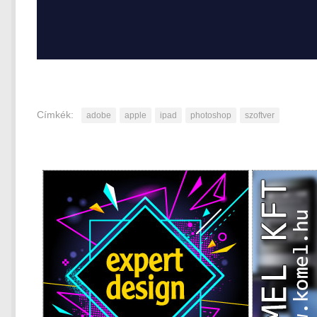
Címkék:
adobe
apple
ipad
photoshop
szoftver