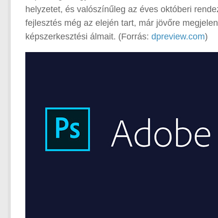
helyzetet, és valószínűleg az éves októberi rend
fejlesztés még az elején tart, már jövőre megjele
képszerkesztési álmait. (Forrás:
dpreview.com
)