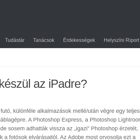
Tudástár
Tanácsok
Érdekességek
Helyszíni Riport
készül az iPadre?
futó, különféle alkalmazások mellé/után végre egy teljes
d táblagépre. A Photoshop Express, a Photoshop Lightroo
e sosem adhatták vissza az „igazi” Photoshop érzetét,
 a fotósok elvárásaitól. Az Adobe most orvosolja ezt a