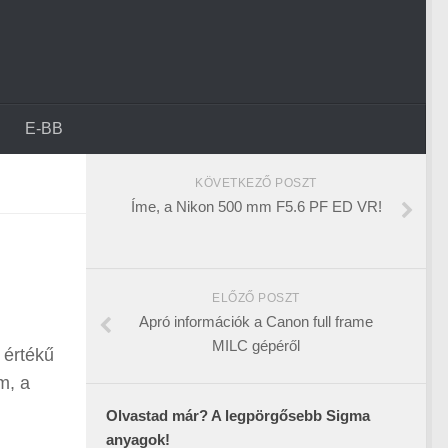
E-BB
KÖVETKEZŐ POSZT
Íme, a Nikon 500 mm F5.6 PF ED VR!
ELŐZŐ POSZT
Apró információk a Canon full frame
MILC gépéről
 értékű
m, a
Olvastad már? A legpörgősebb Sigma
anyagok!