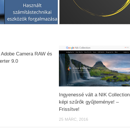
z Adobe Camera RAW és
rter 9.0
Ingyenessé vált a NIK Collection
képi szűrők gyűjteménye! –
Frissítve!
25 MÁRC, 2016