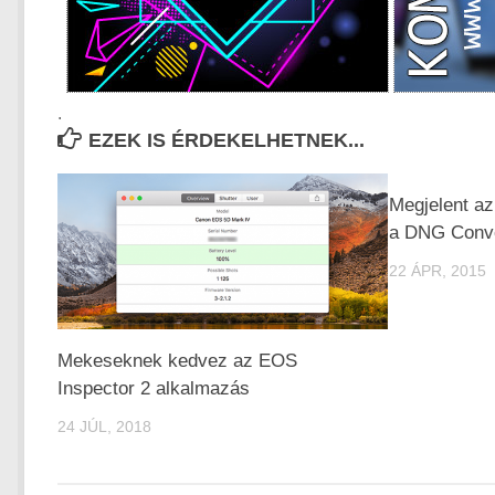
.
EZEK IS ÉRDEKELHETNEK...
Megjelent a
a DNG Conve
22 ÁPR, 2015
Mekeseknek kedvez az EOS
Inspector 2 alkalmazás
24 JÚL, 2018