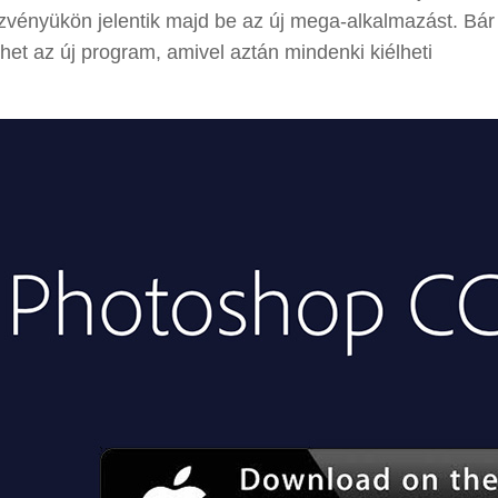
ezvényükön jelentik majd be az új mega-alkalmazást. Bár
nhet az új program, amivel aztán mindenki kiélheti