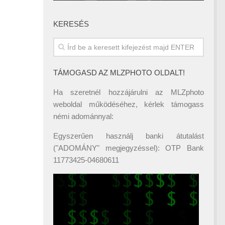
KERESÉS
TÁMOGASD AZ MLZPHOTO OLDALT!
Ha szeretnél hozzájárulni az MLZphoto
weboldal működéséhez, kérlek támogass
némi adománnyal:
Egyszerűen használj banki átutalást
("ADOMÁNY" megjegyzéssel): OTP Bank
11773425-04680611