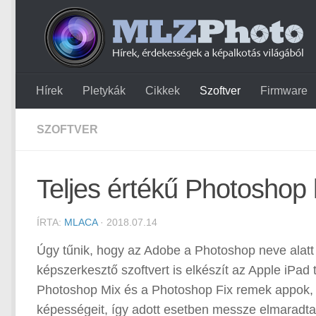
Hírek
Pletykák
Cikkek
Szoftver
Firmware
SZOFTVER
Teljes értékű Photoshop 
ÍRTA:
MLACA
· 2018.07.14
Úgy tűnik, hogy az Adobe a Photoshop neve alatt 
képszerkesztő szoftvert is elkészít az Apple iPa
Photoshop Mix és a Photoshop Fix remek appok, d
képességeit, így adott esetben messze elmaradtak