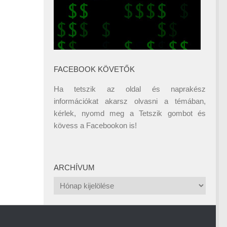
FACEBOOK KÖVETŐK
Ha tetszik az oldal és naprakész
információkat akarsz olvasni a témában,
kérlek, nyomd meg a Tetszik gombot és
kövess a
Facebookon
is!
ARCHÍVUM
Archívum