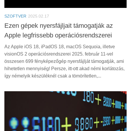
Tanácsok
Érdekességek
SZOFTVER
2025.02.17
Helyszíni Riport
Ezen gépek nyersfájljait támogatják az
Apple legfrissebb operációsrendszerei
E-BB
Az Apple iOS 18, iPadOS 18, macOS Sequoia, illetve
visionOS 2 operációsrendszerei 2025. február 11-vel
összesen 699 fényképezőgép nyersfájlját támogatják, ami
hihetetlen mennyiség! Persze, itt-ott akad némi korlátozás,
így némelyik készüléknél csak a tömörítetlen,...