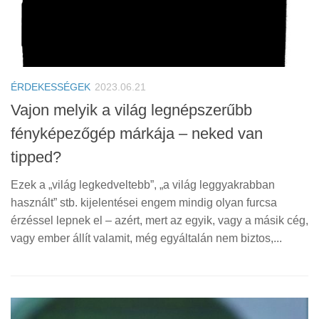
ÉRDEKESSÉGEK
2023.06.21
Vajon melyik a világ legnépszerűbb
fényképezőgép márkája – neked van
tipped?
Ezek a „világ legkedveltebb”, „a világ leggyakrabban
használt” stb. kijelentései engem mindig olyan furcsa
érzéssel lepnek el – azért, mert az egyik, vagy a másik cég,
vagy ember állít valamit, még egyáltalán nem biztos,...