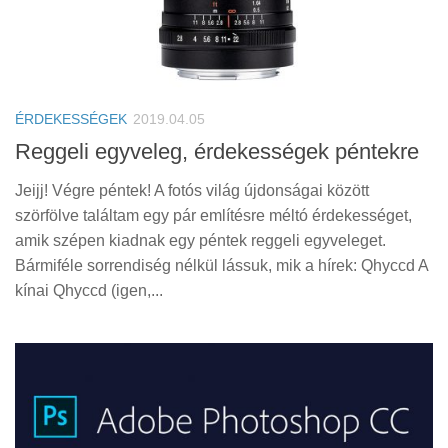
ÉRDEKESSÉGEK
2019.04.05
Reggeli egyveleg, érdekességek péntekre
Jeijj! Végre péntek! A fotós világ újdonságai között
szörfölve találtam egy pár említésre méltó érdekességet,
amik szépen kiadnak egy péntek reggeli egyveleget.
Bármiféle sorrendiség nélkül lássuk, mik a hírek: Qhyccd A
kínai Qhyccd (igen,...