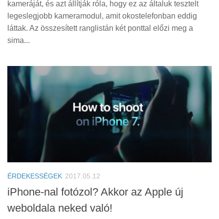
kameráját, és azt állítják róla, hogy ez az általuk tesztelt
legeslegjobb kameramodul, amit okostelefonban eddig
láttak. Az összesített ranglistán két ponttal előzi meg a
sima...
ÉRDEKESSÉGEK
2017.05.12
iPhone-nal fotózol? Akkor az Apple új
weboldala neked való!