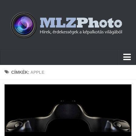
Hírek
CÍMKÉK:
APPLE
Pletykák
Cikkek
Szoftver
Firmware
Tudástár