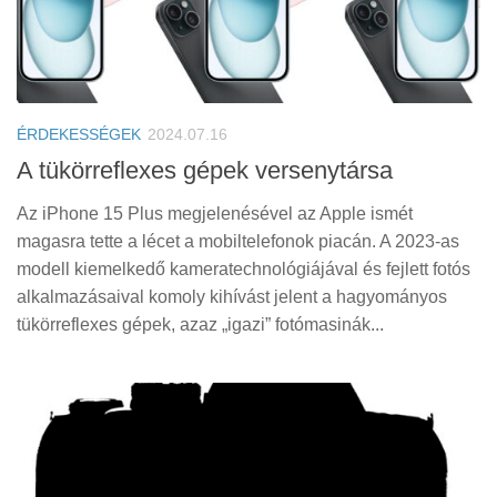
ÉRDEKESSÉGEK
2024.07.16
A tükörreflexes gépek versenytársa
Az iPhone 15 Plus megjelenésével az Apple ismét
magasra tette a lécet a mobiltelefonok piacán. A 2023-as
modell kiemelkedő kameratechnológiájával és fejlett fotós
alkalmazásaival komoly kihívást jelent a hagyományos
tükörreflexes gépek, azaz „igazi” fotómasinák...