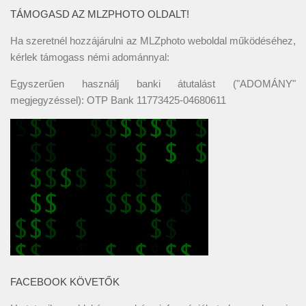
TÁMOGASD AZ MLZPHOTO OLDALT!
Ha szeretnél hozzájárulni az MLZphoto weboldal működéséhez,
kérlek támogass némi adománnyal:
Egyszerűen használj banki átutalást ("ADOMÁNY"
megjegyzéssel): OTP Bank 11773425-04680611
FACEBOOK KÖVETŐK