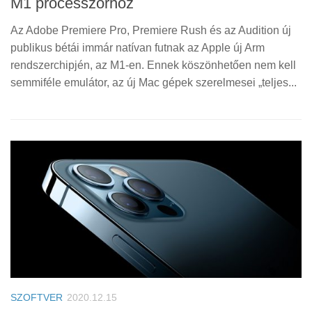
M1 processzorhoz
Az Adobe Premiere Pro, Premiere Rush és az Audition új
publikus bétái immár natívan futnak az Apple új Arm
rendszerchipjén, az M1-en. Ennek köszönhetően nem kell
semmiféle emulátor, az új Mac gépek szerelmesei „teljes...
SZOFTVER
2020.12.15