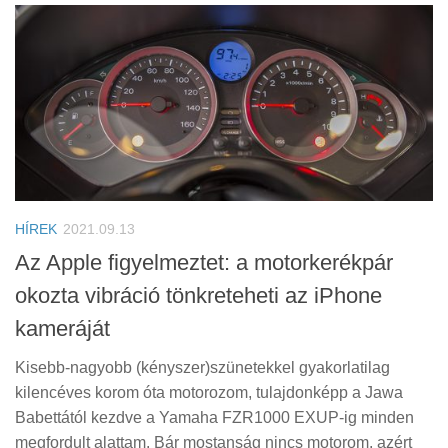
HÍREK
2021.09.13
Az Apple figyelmeztet: a motorkerékpár
okozta vibráció tönkreteheti az iPhone
kameráját
Kisebb-nagyobb (kényszer)szünetekkel gyakorlatilag
kilencéves korom óta motorozom, tulajdonképp a Jawa
Babettától kezdve a Yamaha FZR1000 EXUP-ig minden
megfordult alattam. Bár mostanság nincs motorom, azért