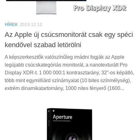
HÍREK
2019.12.12
Az Apple új csúcsmonitorát csak egy spéci
kendővel szabad letörölni
A képszerkesztők valószínűleg imádni fogják az Apple
legújabb csúcskategóriás monitorát, a nanotexturált Pro
Display XDR-t. 1 000 000:1 kontrasztarány, 32”-os képátló,
több mint egymilliárd színárnyalat (10 bites színmélység),
extrém dinamikatartomány, 1000 nites fényerő (1600...